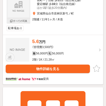
長町一丁目駅 歩
11
分 （仙台南北線）
愛宕橋駅 歩
16
分 （仙台南北線）
ほか1駅（徒歩20分圏内）
宮城県仙台市若林区新弓ノ町
2階建 / 11年1ヶ月 / 木造
すべての写真
駐車場あり
5.6
万円
（管理費3,500円）
56,000円
56,000円
敷
礼
2階 / 1K / 21.28㎡
物件詳細を見る
提供