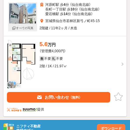
河原町駅 歩
4
分 （仙台南北線）
長町一丁目駅 歩
10
分 （仙台南北線）
愛宕橋駅 歩
14
分 （仙台南北線）
宮城県仙台市若林区新弓ノ町45-15
2階建 / 11年2ヶ月 / 木造
すべての写真
5.6
万円
（管理費4,000円）
不要
不要
敷
礼
2階 / 1K / 21.97㎡
お問い合わせ
（無料）
提供
ニフティ不動産
ダウンロード