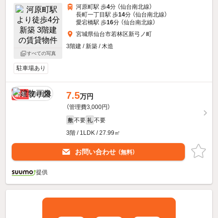
河原町駅 歩
4
分 （仙台南北線）
長町一丁目駅 歩
14
分 （仙台南北線）
愛宕橋駅 歩
16
分 （仙台南北線）
宮城県仙台市若林区新弓ノ町
3階建 / 新築 / 木造
すべての写真
駐車場あり
7.5
新着
万円
（管理費3,000円）
不要
不要
敷
礼
3階 / 1LDK / 27.99㎡
お問い合わせ
（無料）
提供