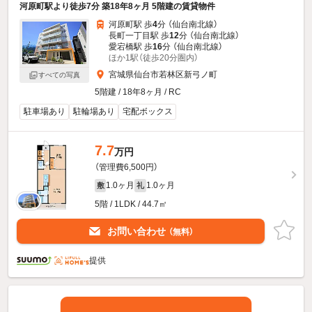
河原町駅より徒歩7分 築18年8ヶ月 5階建の賃貸物件
河原町駅 歩
4
分 （仙台南北線）
長町一丁目駅 歩
12
分 （仙台南北線）
愛宕橋駅 歩
16
分 （仙台南北線）
ほか1駅（徒歩20分圏内）
宮城県仙台市若林区新弓ノ町
すべての写真
5階建 / 18年8ヶ月 / RC
駐車場あり
駐輪場あり
宅配ボックス
7.7
万円
（管理費6,500円）
1.0ヶ月
1.0ヶ月
敷
礼
5階 / 1LDK / 44.7㎡
お問い合わせ
（無料）
提供