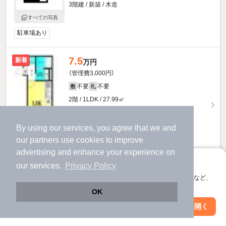
3階建 / 新築 / 木造
すべての写真
駐車場あり
7.5
新着
万円
（管理費3,000円）
不要
不要
敷
礼
2階 / 1LDK / 27.99㎡
By using our services, you agree that we and
our
partners
use cookies to improve
advertising and enhance your experience on
アプリに切り替えて、サクサクお部屋探し
our services.
Privacy Policy
お問い合わせ
（無料）
会員登録なしですぐ使える。マップ検索やお気に入り保存など、
アプリ限定の便利な機能が使えます！
OK
提供
Web版で続行
アプリを開く
市区町村を変更
絞り込み条件を変更