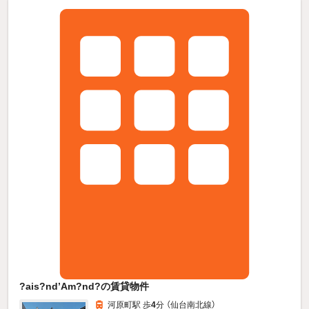
?ais?nd’Am?nd?の賃貸物件
河原町駅 歩
4
分 （仙台南北線）