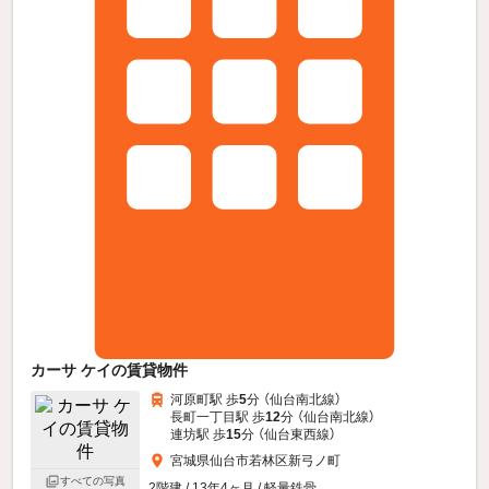
カーサ ケイの賃貸物件
河原町駅 歩
5
分 （仙台南北線）
長町一丁目駅 歩
12
分 （仙台南北線）
連坊駅 歩
15
分 （仙台東西線）
宮城県仙台市若林区新弓ノ町
すべての写真
2階建 / 13年4ヶ月 / 軽量鉄骨