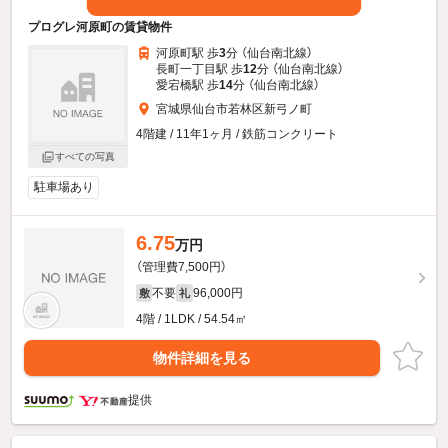
プログレ河原町の賃貸物件
河原町駅 歩
3
分 （仙台南北線）
長町一丁目駅 歩
12
分 （仙台南北線）
愛宕橋駅 歩
14
分 （仙台南北線）
宮城県仙台市若林区新弓ノ町
4階建 / 11年1ヶ月 / 鉄筋コンクリート
すべての写真
駐車場あり
6.75
万円
（管理費7,500円）
不要
96,000円
敷
礼
4階 / 1LDK / 54.54㎡
物件詳細を見る
提供