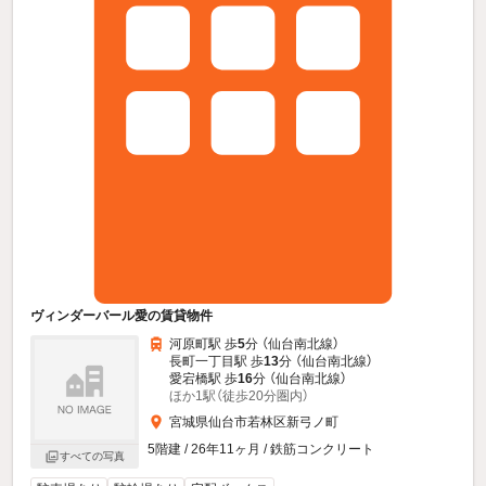
ヴィンダーバール愛の賃貸物件
河原町駅 歩
5
分 （仙台南北線）
長町一丁目駅 歩
13
分 （仙台南北線）
愛宕橋駅 歩
16
分 （仙台南北線）
ほか1駅（徒歩20分圏内）
宮城県仙台市若林区新弓ノ町
5階建 / 26年11ヶ月 / 鉄筋コンクリート
すべての写真