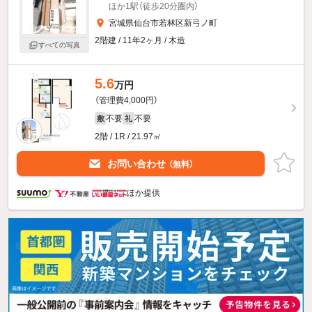
ほか1駅（徒歩20分圏内）
宮城県仙台市若林区新弓ノ町
2階建 / 11年2ヶ月 / 木造
すべての写真
5.6
万円
（管理費4,000円）
不要
不要
敷
礼
2階 / 1R / 21.97㎡
お問い合わせ
（無料）
ほか提供