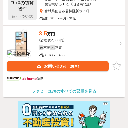
愛宕橋駅 歩
16
分 （仙台南北線）
宮城県仙台市若林区新弓ノ町
すべての写真
2階建 / 30年9ヶ月 / 木造
3.5
万円
（管理費2,000円）
不要
不要
敷
礼
2階 / 1K / 21.48㎡
お問い合わせ
（無料）
提供
ファミーユ70のすべての部屋を見る