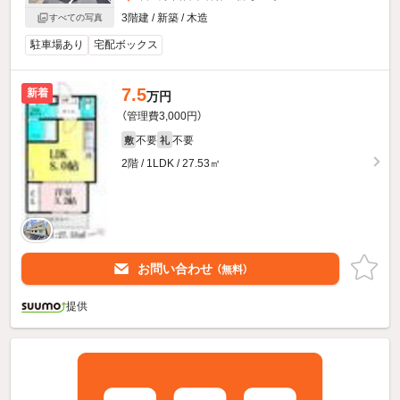
3階建 / 新築 / 木造
すべての写真
駐車場あり
宅配ボックス
7.5
新着
万円
（管理費3,000円）
不要
不要
敷
礼
2階 / 1LDK / 27.53㎡
お問い合わせ
（無料）
提供