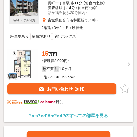
長町一丁目駅 歩
11
分 （仙台南北線）
愛宕橋駅 歩
14
分 （仙台南北線）
ほか1駅（徒歩20分圏内）
宮城県仙台市若林区新弓ノ町39
すべての写真
3階建 / 3年1ヶ月 / 鉄骨造
駐車場あり
駐輪場あり
宅配ボックス
15
万円
（管理費8,000円）
不要
1.0ヶ月
敷
礼
1階 / 2LDK / 63.56㎡
お問い合わせ
（無料）
提供
?ais?nd’Am?nd?のすべての部屋を見る