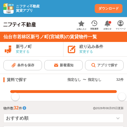
ニフティ不動産
ダウンロード
賃貸アプリ
お知らせ
閲覧履歴
マイページ
お気に入り
仙台市若林区新弓ノ町(宮城県)の賃貸物件一覧
新弓ノ町
絞り込み条件
変更する
変更する
条件を保存
新着通知
アプリで探す
賃料で探す
指定なし
〜
指定なし
32
件
指定した賃料で絞り込む
32
物件数
件
2026年08月05日
更新