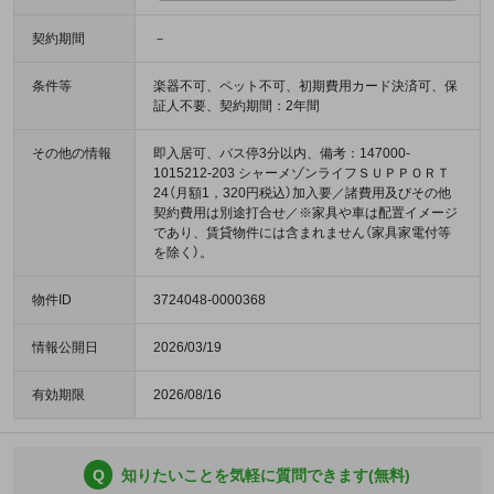
契約期間
－
条件等
楽器不可、ペット不可、初期費用カード決済可、保
証人不要、契約期間：2年間
その他の情報
即入居可、バス停3分以内、備考：147000-
1015212-203 シャーメゾンライフＳＵＰＰＯＲＴ
24（月額1，320円税込）加入要／諸費用及びその他
契約費用は別途打合せ／※家具や車は配置イメージ
であり、賃貸物件には含まれません（家具家電付等
を除く）。
物件ID
3724048-0000368
情報公開日
2026/03/19
有効期限
2026/08/16
Q
知りたいことを気軽に質問できます(無料)