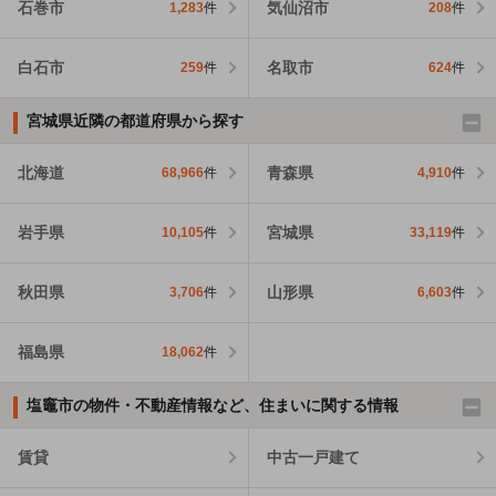
石巻市
気仙沼市
1,283
件
208
件
白石市
名取市
259
件
624
件
宮城県近隣の都道府県から探す
北海道
青森県
68,966
件
4,910
件
岩手県
宮城県
10,105
件
33,119
件
秋田県
山形県
3,706
件
6,603
件
福島県
18,062
件
塩竈市の物件・不動産情報など、住まいに関する情報
賃貸
中古一戸建て