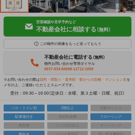
空室確認や見学予約など
不動産会社に相談する
（無料）
この物件の画像をもっと送ってもらう
不動産会社に電話する
（無料）
物件お問い合わせ専用ダイヤル
0037-634-60698-12712-1059
※お問い合わせの際は
賃料・間取り・最寄駅・駅からの距離・マンション名
を
メモの上、ご連絡いただくとスムーズです。
受付：09:30～18:00（定休日：水曜、第３土曜・日曜、祝日）
バス・トイレ別
2階以上
宅配ボックス
駐車場付き
浴室乾燥機
フローリング
角部屋
コンロ2口以上
オートロック
南向き
ペット相談可
追い焚き機能付