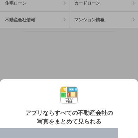
住宅ローン
カードローン
不動産会社情報
マンション情報
アプリならすべての不動産会社の
写真をまとめて見られる
対応機種
個人情報保護ポリシー
利用規約
運営会社
✔️
たくさんの写真でイメージふくらむ
ヘルプ・お問い合わせ
採用情報