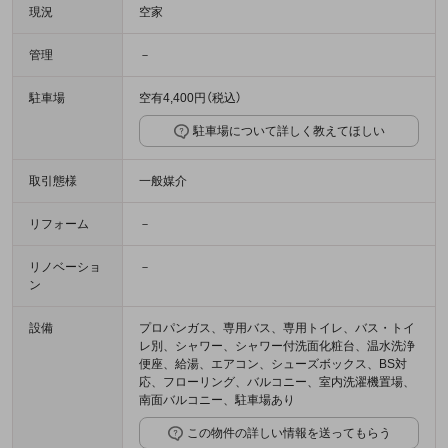
現況
空家
管理
－
駐車場
空有4,400円（税込）
駐車場について詳しく教えてほしい
取引態様
一般媒介
リフォーム
－
リノベーショ
－
ン
設備
プロパンガス、専用バス、専用トイレ、バス・トイ
レ別、シャワー、シャワー付洗面化粧台、温水洗浄
便座、給湯、エアコン、シューズボックス、BS対
応、フローリング、バルコニー、室内洗濯機置場、
南面バルコニー、駐車場あり
この物件の詳しい情報を送ってもらう