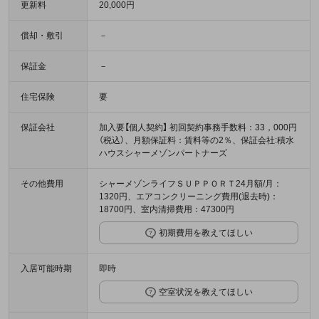
更新料
20,000円
償却・敷引
－
保証金
－
住宅保険
要
保証会社
加入要【個人契約】 初回契約事務手数料：33，000円
（税込）、月額保証料：賃料等の2％、保証会社:積水
ハウスシャーメゾンパートナーズ
その他費用
シャーメゾンライフＳＵＰＰＯＲＴ24月額/月：
1320円、エアコンクリーニング費用(退去時)：
18700円、室内清掃費用：47300円
初期費用を教えてほしい
入居可能時期
即時
空室状況を教えてほしい