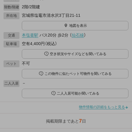
2階/2階建
階数/階建
宮城県塩竈市清水沢3丁目21-11
所在地
地図を表示
本塩釜駅
バス20分
歩2分
（
仙石線
）
交通
空有4,400円（税込）
駐車場
空き状況やサイズなどを聞いてみる
不可
ペット
この物件に似たペット可物件を聞いてみる
－
二人入居
二人入居可能か聞いてみる
物件情報の詳細をもっと見る
7
掲載期限まであと
日