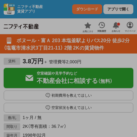
ニフティ不動産
ダウンロード
アプリで開く
賃貸アプリ
お知らせ
閲覧履歴
マイページ
お気に入り
ボヌール・富Ａ 203 本塩釜駅よりバス20分 徒歩2分
（塩竈市清水沢3丁目21-11） 2階 2Kの賃貸物件
3.8万円
賃料
＋ 管理費等2,000円
空室確認や見学予約など
不動産会社に相談する
（無料）
初期費用を教えてほしい
空室状況を教えてほしい
1ヶ月 / 無
敷/礼
2K（専有面積：36.7㎡）
間取り
1998年02月
築年月