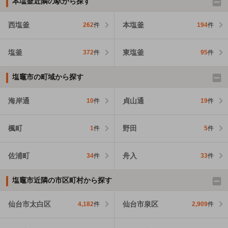
本塩釜近隣の駅から探す
西塩釜
本塩釜
262
件
194
件
塩釜
東塩釜
372
件
95
件
塩竈市の町域から探す
海岸通
貞山通
10
件
19
件
楓町
野田
1
件
5
件
佐浦町
舟入
34
件
33
件
塩竈市近隣の市区町村から探す
仙台市太白区
仙台市泉区
4,182
件
2,909
件