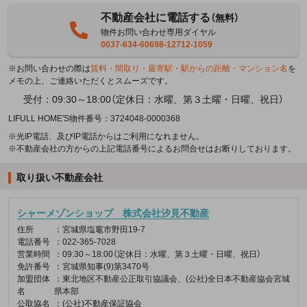
不動産会社に電話する
（無料）
物件お問い合わせ専用ダイヤル
0037-634-60698-12712-1059
※お問い合わせの際は
賃料・間取り・最寄駅・駅からの距離・マンション名
を
メモの上、ご連絡いただくとスムーズです。
受付：09:30～18:00（定休日：水曜、第３土曜・日曜、祝日）
LIFULL HOME'S物件番号：3724048-0000368
※光IP電話、及びIP電話からはご利用になれません。
※不動産会社の方からの上記電話番号によるお問合せはお断りしております。
取り扱い不動産会社
シャーメゾンショップ 株式会社汐見不動産
住所
：宮城県塩竈市野田19-7
電話番号
：022-365-7028
営業時間
：09:30～18:00（定休日：水曜、第３土曜・日曜、祝日）
免許番号
：宮城県知事(9)第3470号
加盟団体
：東北地区不動産公正取引協議会、(公社)全日本不動産協会宮城
名
県本部
公取協名
：(公社)不動産保証協会