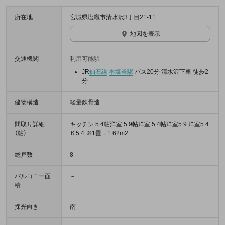
所在地
宮城県塩竈市清水沢3丁目21-11
地図を表示
交通機関
利用可能駅
JR
仙石線
本塩釜駅
バス20分 清水沢下車 徒歩2
分
建物構造
軽量鉄骨造
間取り詳細
キッチン 5.4帖洋室 5.9帖洋室 5.4帖洋室5.9 洋室5.4
（帖）
Ｋ5.4 ※1畳＝1.62m2
総戸数
8
バルコニー面
－
積
採光向き
南