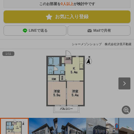
このお部屋を
0
人以上
が検討中です
お気に入り登録
LINEで送る
Mailで共有
シャーメゾンショップ 株式会社汐見不動産
1
/
11