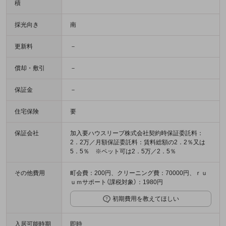
積
採光向き
南
更新料
－
償却・敷引
－
保証金
－
住宅保険
要
保証会社
加入要ハウスリーブ株式会社契約時保証委託料：
2．2万／月額保証委託料：賃料総額の2．2％又は
5．5％ ※ペット可は2．5万／2．5％
その他費用
町会費：200円、クリーニング費：70000円、ｒｕ
ｕｍサポート（課税対象）：1980円
初期費用を教えてほしい
入居可能時期
即時