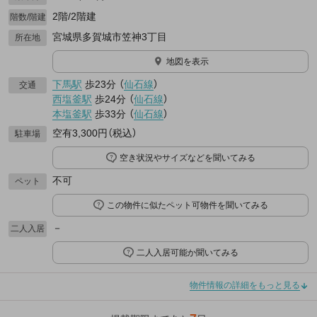
2階/2階建
階数/階建
宮城県多賀城市笠神3丁目
所在地
地図を表示
下馬駅
歩23分
（
仙石線
）
交通
西塩釜駅
歩24分
（
仙石線
）
本塩釜駅
歩33分
（
仙石線
）
空有3,300円（税込）
駐車場
空き状況やサイズなどを聞いてみる
不可
ペット
この物件に似たペット可物件を聞いてみる
－
二人入居
二人入居可能か聞いてみる
物件情報の詳細をもっと見る