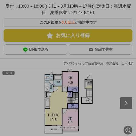
受付：10:00～18:00((※【1～3月】10時～17時))（定休日：毎週水曜
日 夏季休業：8/12～8/16）
このお部屋を
0
人以上
が検討中です
お気に入り登録
LINEで送る
Mailで共有
アパマンショップ仙台若林店 株式会社 山一地所
1
/
13