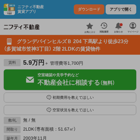
ニフティ不動産
ダウンロード
アプリで開く
賃貸アプリ
お知らせ
閲覧履歴
マイページ
お気に入り
グランデパインヒルズＢ 204 下馬駅より徒歩23分
（多賀城市笠神3丁目） 2階 2LDKの賃貸物件
5.9万円
賃料
＋ 管理費等1,700円
空室確認や見学予約など
不動産会社に相談する
（無料）
初期費用を教えてほしい
空室状況を教えてほしい
無 / 無
敷/礼
2LDK（専有面積：51.67㎡）
間取り
2003年11月
築年月