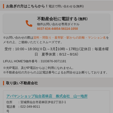
お急ぎの方はこちらから！
電話で問い合わせる(無料)
不動産会社に電話する
（無料）
物件お問い合わせ専用ダイヤル
0037-634-44854-56114-1050
※お問い合わせの際は
賃料・間取り・最寄駅・駅からの距離・マンション名
を
メモの上、ご連絡いただくとスムーズです。
受付：10:00～18:00((※【1～3月】10時～17時))（定休日：毎週水曜
日 夏季休業：8/12～8/16）
LIFULL HOME'S物件番号：3103876-0071181
※光IP電話、及びIP電話からはご利用になれません。
※不動産会社の方からの上記電話番号によるお問合せはお断りしております。
取り扱い不動産会社
アパマンショップ仙台若林店 株式会社 山一地所
住所
：宮城県仙台市若林区伊在2丁目2-1
電話番
：022-349-8011
号