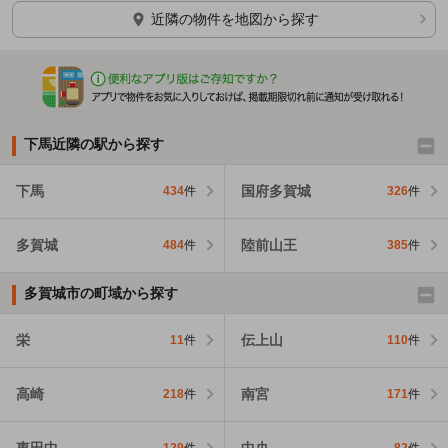
ほかの部屋を検索中…
近隣の物件を地図から探す
下馬近隣の駅から探す
下馬
国府多賀城
434
件
326
件
多賀城
陸前山王
484
件
385
件
多賀城市の町域から探す
栄
伝上山
11
件
110
件
高崎
南宮
218
件
171
件
東田中
中央