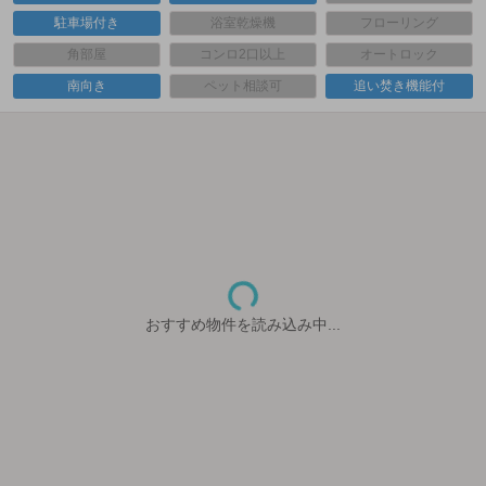
駐車場付き
浴室乾燥機
フローリング
角部屋
コンロ2口以上
オートロック
南向き
ペット相談可
追い焚き機能付
おすすめ物件を読み込み中...