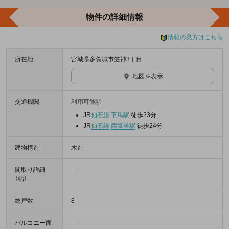
物件の詳細情報
情報の見方はこちら
所在地
宮城県多賀城市笠神3丁目
地図を表示
交通機関
利用可能駅
JR
仙石線
下馬駅
徒歩23分
JR
仙石線
西塩釜駅
徒歩24分
建物構造
木造
間取り詳細
－
（帖）
総戸数
8
バルコニー面
－