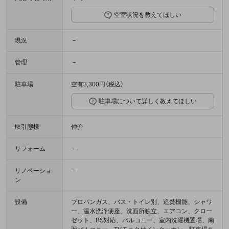
空室状況を教えてほしい
現況
－
管理
－
駐車場
空有3,300円（税込）
駐車場について詳しく教えてほしい
取引態様
仲介
リフォーム
－
リノベーショ
－
ン
設備
プロパンガス、バス・トイレ別、追焚機能、シャワ
ー、温水洗浄便座、洗面所独立、エアコン、クロー
ゼット、BS対応、バルコニー、室内洗濯機置場、南