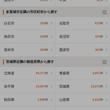
129
件
82
件
多賀城市近隣の市区町村から探す
白石市
名取市
250
件
615
件
角田市
岩沼市
208
件
426
件
登米市
栗原市
200
件
303
件
宮城県近隣の都道府県から探す
北海道
青森県
68,371
件
4,867
件
岩手県
宮城県
10,087
件
32,672
件
秋田県
山形県
3,686
件
6,622
件