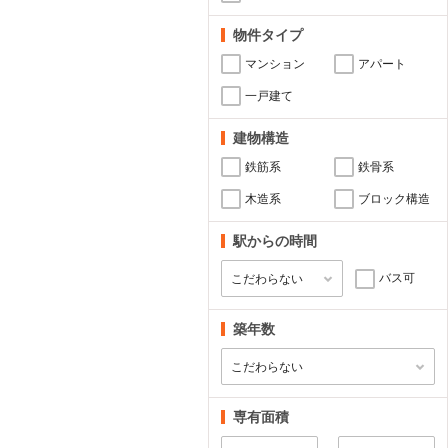
物件タイプ
マンション
アパート
一戸建て
建物構造
鉄筋系
鉄骨系
木造系
ブロック構造
駅からの時間
バス可
築年数
専有面積