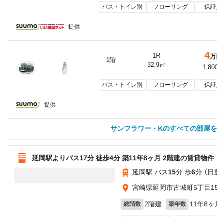
バス・トイレ別
フローリング
保証
提供
4
1R
万
1階
32.9㎡
1,80
バス・トイレ別
フローリング
保証
提供
サンフラワー・Kのすべての部屋
延岡駅よりバス17分 徒歩4分 築11年8ヶ月 2階建の賃貸物件
延岡駅 バス
15
分 歩
6
分 （日
宮崎県延岡市古城町5丁目150
2階建
11年8ヶ
総階数
築年数