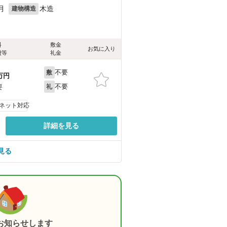
月
木造
建物構造
料
敷金
お気に入り
費等
礼金
不要
敷
万円
不要
要
礼
ネット対応
詳細を見る
見る
お知らせします