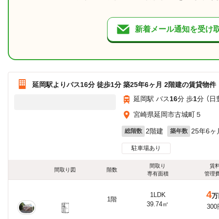
新着メール通知を受け
延岡駅よりバス16分 徒歩1分 築25年6ヶ月 2階建の賃貸物件
延岡駅 バス
16
分 歩
1
分 （日
宮崎県延岡市古城町５
2階建
25年6ヶ
総階数
築年数
駐車場あり
間取り
賃
間取り図
階数
専有面積
管理
4
1LDK
万
1階
39.74㎡
30