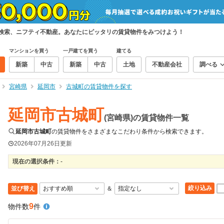
て検索、ニフティ不動産。あなたにピッタリの賃貸物件をみつけよう！
マンションを買う
一戸建てを買う
建てる
新築
中古
新築
中古
土地
不動産会社
調べる
宮崎県
延岡市
古城町の賃貸物件を探す
延岡市古城町
(宮崎県)の賃貸物件一覧
延岡市古城町
の賃貸物件をさまざまなこだわり条件から検索できます。
2026年07月26日
更新
現在の選択条件：
-
絞り込み
並び替え
＆
9
物件数
件