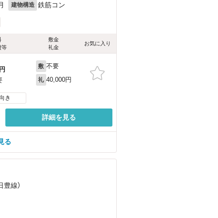
月
鉄筋コン
建物構造
料
敷金
お気に入り
費等
礼金
不要
敷
円
40,000円
要
礼
向き
詳細を見る
見る
（日豊線）