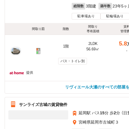
3階建
23年5ヶ
総階数
築年数
駐車場あり
駐輪場あり
間取り
賃
間取り図
階数
専有面積
管理
5.8
2LDK
1階
56.69㎡
-
バス・トイレ別
提供
リヴィエール大瀬のすべての部屋
サンライズ古城の賃貸物件
延岡駅 バス
15
分 歩
2
分 （日
宮崎県延岡市古城町３