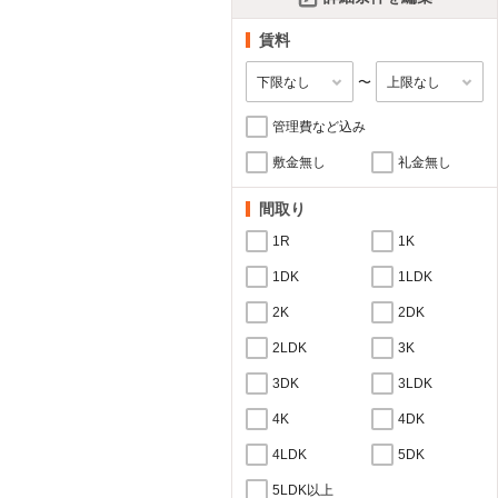
賃料
〜
管理費など込み
敷金無し
礼金無し
間取り
1R
1K
1DK
1LDK
2K
2DK
2LDK
3K
3DK
3LDK
4K
4DK
4LDK
5DK
5LDK以上