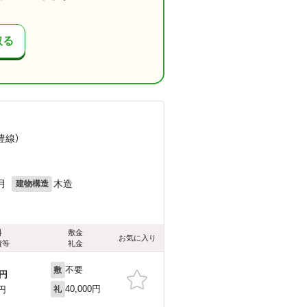
取る
豊線）
月
木造
建物構造
料
敷金
お気に入り
費等
礼金
不要
敷
円
40,000円
0円
礼