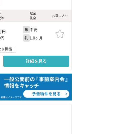
料
敷金
お気に入り
費等
礼金
不要
敷
万円
1.0ヶ月
0円
礼
炊き機能
詳細を見る