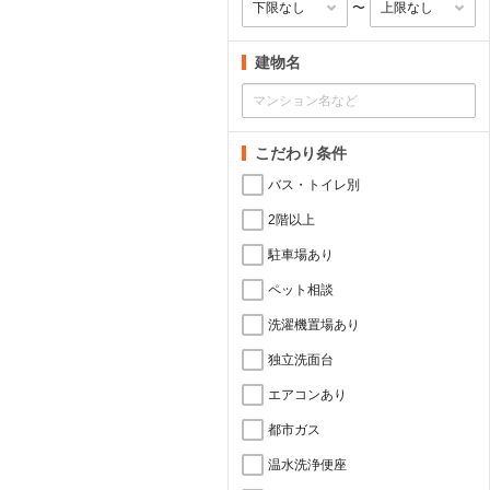
〜
建物名
こだわり条件
バス・トイレ別
2階以上
駐車場あり
ペット相談
洗濯機置場あり
独立洗面台
エアコンあり
都市ガス
温水洗浄便座