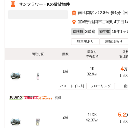
サンフラワー・Kの賃貸物件
南延岡駅 バス
8
分 歩
1
分 （
宮崎県延岡市古城町4丁目14
2階建
18年1ヶ
総階数
築年数
駐車場あり
駐輪場あり
間取り
賃
間取り図
階数
専有面積
管理
4
1K
万
1階
32.9㎡
1,80
バス・トイレ別
フローリング
南
提供
5.2
1LDK
2階
42.37㎡
1,80