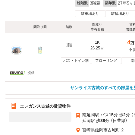
3階建
27年5ヶ
総階数
築年数
駐車場あり
駐輪場あり
間取り
賃
間取り図
階数
専有面積
管理
4
1K
万
1階
26.25㎡
不
バス・トイレ別
フローリング
南
提供
サンライズ古城のすべての部屋を
エレガンス古城の賃貸物件
南延岡駅 バス
15
分 歩
2
分 
延岡駅 歩
38
分 （日豊線）
宮崎県延岡市古城町２