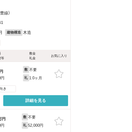
日豊線）
1
月
木造
建物構造
料
敷金
お気に入り
費等
礼金
不要
敷
円
1.0ヶ月
0円
礼
向き
詳細を見る
不要
敷
万円
52,000円
0円
礼