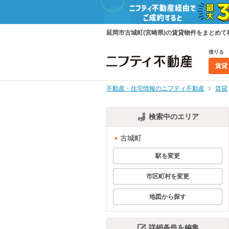
延岡市古城町(宮崎県)の賃貸物件をまとめ
借りる
賃貸
不動産・住宅情報のニフティ不動産
賃貸
検索中のエリア
古城町
駅を変更
市区町村を変更
地図から探す
詳細条件を編集