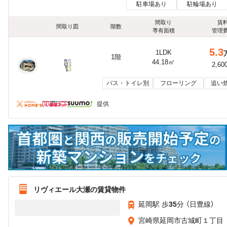
駐車場あり
駐輪場あり
間取り
賃
間取り図
階数
専有面積
管理
5.3
1LDK
1階
44.18㎡
2,60
バス・トイレ別
フローリング
追い
提供
リヴィエール大瀬の賃貸物件
延岡駅 歩
35
分 （日豊線）
宮崎県延岡市古城町１丁目