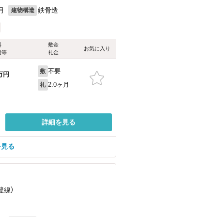
月
鉄骨造
建物構造
料
敷金
お気に入り
費等
礼金
不要
敷
万円
2.0ヶ月
礼
詳細を見る
を見る
豊線）