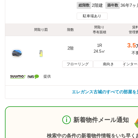
2階建
36年7ヶ
総階数
築年数
駐車場あり
間取り
賃
間取り図
階数
専有面積
管理
3.5
1R
2階
24.5㎡
不
フローリング
南向き
インター
提供
エレガンス古城のすべての部屋を
新着物件メール通知
検索中の条件の新着物件情報をいち早く