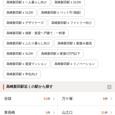
高崎新田駅 x 一人暮らし向け
高崎新田駅 x 2LDK
高崎新田駅 x 1LDK
高崎新田駅 x ペット可（相談）
高崎新田駅 x デザイナーズ
高崎新田駅 x ファミリー向け
高崎新田駅 x 借家・賃貸一戸建て・一軒家
高崎新田駅 x ふたり暮らし向け
高崎新田駅 x 新築＆築浅
高崎新田駅 x 3LDK
高崎新田駅 x 家賃4万円以下
高崎新田駅 x 賃貸マンション
高崎新田駅 x リノベーション
高崎新田駅 x 学生向け
高崎新田駅近くの駅から探す
谷頭
万ケ塚
51
件
8
件
東高崎
山之口
1
件
31
件