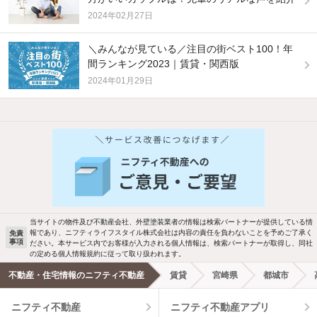
2024年02月27日
＼みんなが見ている／注目の街ベスト100！年
間ランキング2023｜賃貸・関西版
2024年01月29日
他の人はこんな条件で絞り込んでいます！
人気のこだわり条件
バス・トイレ別
2階以上
駐車場あり
ペット相談
当サイトの物件及び不動産会社、外壁塗装業者の情報は検索パートナーが提供している情
報であり、ニフティライフスタイル株式会社は内容の責任を負わないことを予めご了承く
免責
事項
ださい。本サービス内でお客様が入力される個人情報は、検索パートナーが取得し、同社
洗濯機置場あり
独立洗面台
の定める個人情報規約に従って取り扱われます。
不動産・住宅情報のニフティ不動産
賃貸
宮崎県
都城市
エアコンあり
都市ガス
ニフティ不動産
ニフティ不動産アプリ
温水洗浄便座
オートロック