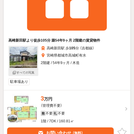
高崎新田駅より徒歩105分 築54年9ヶ月 2階建の賃貸物件
高崎新田駅 歩
105
分 （吉都線）
宮崎県都城市高城町有水
2階建 / 54年9ヶ月 / 木造
すべての写真
駐車場あり
3
万円
（管理費不要）
不要
不要
敷
礼
1階 / 7DK / 160.81㎡
お問い合わせ
（無料）