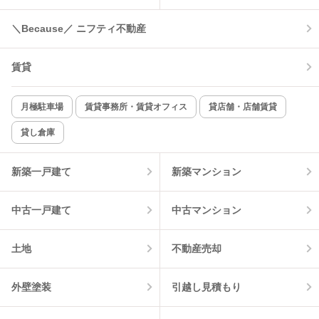
＼Because／ ニフティ不動産
コンロ2口以上
追焚き機能
賃貸
TV付インターホン
角部屋
新着のみ
インターネット無料
月極駐車場
賃貸事務所・賃貸オフィス
貸店舗・店舗賃貸
貸し倉庫
該当件数:
物件一覧に反映
2
件
新築一戸建て
新築マンション
中古一戸建て
中古マンション
土地
不動産売却
外壁塗装
引越し見積もり