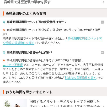
宮崎県で外壁塗装の業者を探す
高崎新田駅のよくある質問
Q
高崎新田駅周辺でペット可の賃貸物件は何件？
A
高崎新田駅周辺でペット可（相談）の賃貸物件は2件です（2026年8月6日現
在）。
高崎新田駅周辺でペット可の物件を探す場合は、「
高崎新田駅周辺のペット可
（相談）の賃貸物件を探す
」をご確認ください。
Q
高崎新田駅周辺の賃貸物件は何件？
A
高崎新田駅周辺の賃貸物件は2件です（2026年8月6日現在）。
ニフティ不動産
では、スーモ、ホームズ、アットホームなど、大手不動産情報
サイトをまとめて検索することができます。学生向け、新築＆築浅、一人暮ら
し向けなど、あなたのこだわり条件に合わせたお部屋を検索しましょう。ま
た、もう少しエリアを広げて物件を探す場合は「
都城市の賃貸物件を探す
」をご
確認ください。
おうち時間を豊かにするヒント
同棲するメリット・デメリットって？同棲した
方がいいカップルは？先輩のリアルな声を紹介