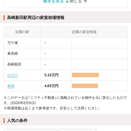
続きを見る
閉じる
高崎新田駅周辺の家賃相場情報
近隣の駅
近隣の家賃相場
万ケ塚
-
東高崎
-
高崎新田
-
山之口
5.16万円
都城
4.69万円
※このデータは「ニフティ不動産」に掲載されている物件を元に算出したもので
す。(2026年8月6日)
※相場情報はあくまで参考値です。目安として活用ください。
人気の条件