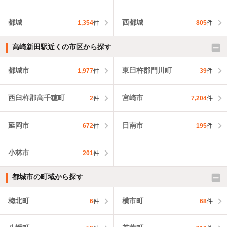
都城
西都城
1,354
件
805
件
高崎新田駅近くの市区から探す
都城市
東臼杵郡門川町
1,977
件
39
件
西臼杵郡高千穂町
宮崎市
2
件
7,204
件
延岡市
日南市
672
件
195
件
小林市
201
件
都城市の町域から探す
梅北町
横市町
6
件
68
件