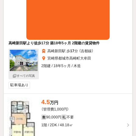
高崎新田駅より徒歩17分 築18年5ヶ月 2階建の賃貸物件
高崎新田駅 歩
17
分 （吉都線）
宮崎県都城市高崎町大牟田
2階建 / 18年5ヶ月 / 木造
すべての写真
駐車場あり
4.5
万円
（管理費1,000円）
90,000円
不要
敷
礼
1階 / 2DK / 48.18㎡