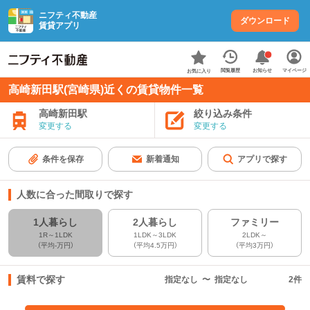
ニフティ不動産
ダウンロード
賃貸アプリ
お知らせ
閲覧履歴
マイページ
お気に入り
高崎新田駅(宮崎県)近くの賃貸物件一覧
高崎新田駅
絞り込み条件
変更する
変更する
条件を保存
新着通知
アプリで探す
人数に合った間取りで探す
1人暮らし
2人暮らし
ファミリー
1R～1LDK
1LDK～3LDK
2LDK～
（平均-万円）
（平均4.5万円）
（平均3万円）
賃料で探す
指定なし
〜
指定なし
2
件