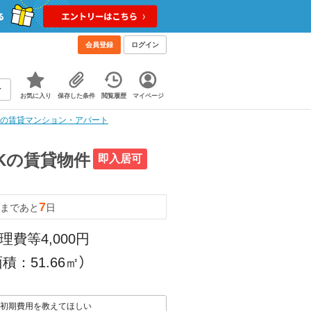
会員登録
ログイン
お気に入り
保存した条件
閲覧履歴
マイページ
LDKの賃貸マンション・アパート
DKの賃貸物件
即入居可
7
まであと
日
理費等4,000円
積：51.66㎡）
初期費用を教えてほしい