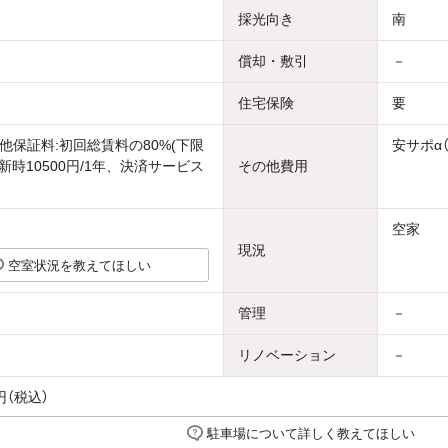
採光向き
南
償却・敷引
－
住宅保険
要
他保証料:初回総賃料の80%(下限
安サポα（
新時10500円/1年、決済サービス
その他費用
月
空家
現況
空室状況を教えてほしい
管理
－
リノベーション
－
円（税込）
駐車場について詳しく教えてほしい