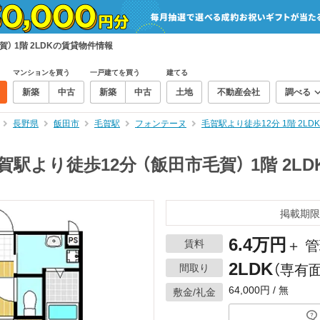
） 1階 2LDKの賃貸物件情報
マンションを買う
一戸建てを買う
建てる
新築
中古
新築
中古
土地
不動産会社
調べる
長野県
飯田市
毛賀駅
フォンテーヌ
毛賀駅より徒歩12分 1階 2
駅より徒歩12分 （飯田市毛賀） 1階 2L
掲載期限
6.4万円
賃料
＋ 管
2LDK
間取り
（専有面
64,000円 / 無
敷金/礼金