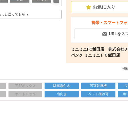
お気に入り
もっと送ってもらう
携帯・スマートフォ
URLをス
ミニミニFC飯田店 株式会社
バンク ミニミニＦＣ飯田店
情報
宅配ボックス
駐車場付き
浴室乾燥機
上
オートロック
南向き
ペット相談可
追