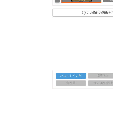
この物件の画像を
バス・トイレ別
2階以上
角部屋
コンロ2口以