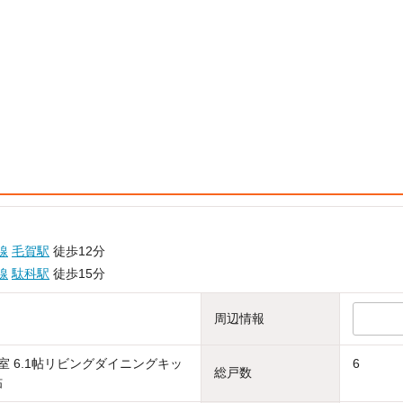
線
毛賀駅
徒歩12分
線
駄科駅
徒歩15分
周辺情報
洋室 6.1帖リビングダイニングキッ
6
総戸数
帖