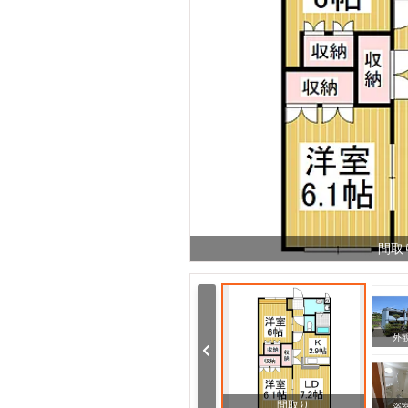
間取
周辺
周辺
外
間取り
浴