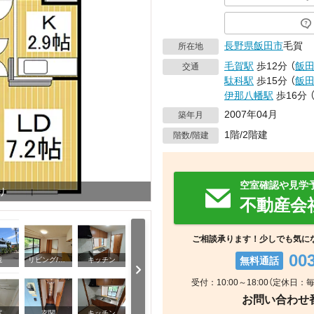
長野県
飯田市
毛賀
所在地
毛賀駅
歩12分
（
飯
交通
駄科駅
歩15分
（
飯
伊那八幡駅
歩16分
2007年04月
築年月
1階/2階建
階数/階建
空室確認や見学
り
不動産会
ご相談承ります！少しでも気に
00
無料通話
観
リビング/ダイニング
キッチン
受付：10:00～18:00（定休日
お問い合わせ番号
浴室
室
玄関
キッチン