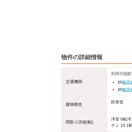
物件の詳細情報
利用可能駅
交通機関
JR
飯田
JR
飯田
鉄骨造
建物構造
洋室 6帖
間取り詳細(帖)
チン 10.1