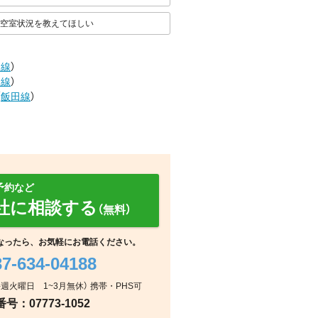
空室状況を教えてほしい
田線
）
田線
）
（
飯田線
）
予約など
社に相談する
（無料）
なったら、お気軽にお電話ください。
37-634-04188
リビング/ダイニング
玄関
その他
：毎週火曜日 1~3月無休） 携帯・PHS可
：07773-1052
その他
その他
その他
その他