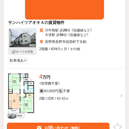
サンハイツアオキＡの賃貸物件
川中島駅 歩
28
分 （信越線
など
）
今井駅 歩
50
分 （信越線
など
）
長野県長野市稲里町下氷鉋
2階建 / 40年5ヶ月 / その他
すべての写真
駐車場あり
4
万円
（管理費不要）
40,000円
不要
敷
礼
2階 / 2DK / 42.42㎡
お問い合わせ
（無料）