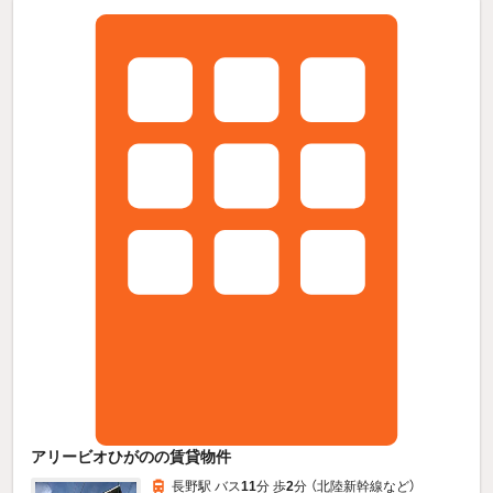
アリービオひがのの賃貸物件
長野駅 バス
11
分 歩
2
分 （北陸新幹線
など
）