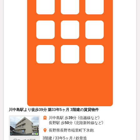
川中島駅より徒歩39分 築33年5ヶ月 3階建の賃貸物件
川中島駅 歩
39
分 （信越線
など
）
長野駅 歩
50
分 （北陸新幹線
など
）
長野県長野市稲里町下氷鉋
3階建 / 33年5ヶ月 / 鉄骨造