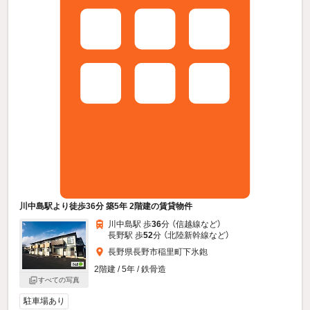
川中島駅より徒歩36分 築5年 2階建の賃貸物件
川中島駅 歩
36
分 （信越線
など
）
長野駅 歩
52
分 （北陸新幹線
など
）
長野県長野市稲里町下氷鉋
2階建 / 5年 / 鉄骨造
すべての写真
駐車場あり