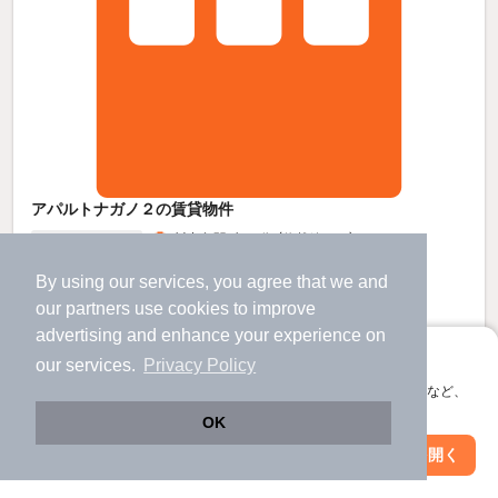
アパルトナガノ２の賃貸物件
川中島駅 歩
40
分 （信越線
など
）
長野駅 歩
50
分 （北陸新幹線
など
）
By using our services, you agree that we and
長野県長野市稲里町下氷鉋
our
partners
use cookies to improve
3階建 / 27年5ヶ月 / 鉄骨
すべての写真
advertising and enhance your experience on
アプリに切り替えて、サクサクお部屋探し
駐車場あり
our services.
Privacy Policy
会員登録なしですぐ使える。マップ検索やお気に入り保存など、
アプリ限定の便利な機能が使えます！
4.4
OK
万円
（管理費4,000円）
Web版で続行
アプリを開く
市区町村を変更
絞り込み条件を変更
44,000円
不要
敷
礼