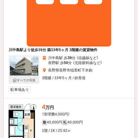
川中島駅より徒歩39分 築33年5ヶ月 3階建の賃貸物件
川中島駅 歩
39
分 （信越線
など
）
長野駅 歩
50
分 （北陸新幹線
など
）
長野県長野市稲里町下氷鉋
3階建 / 33年5ヶ月 / 鉄骨造
すべての写真
駐車場あり
4
万円
（管理費4,000円）
40,000円
40,000円
敷
礼
1階 / 1K / 25.92㎡