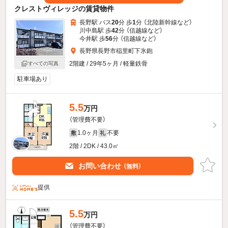
クレストヴィレッジの賃貸物件
長野駅 バス
20
分 歩
1
分 （北陸新幹線
など
）
川中島駅 歩
42
分 （信越線
など
）
今井駅 歩
56
分 （信越線
など
）
長野県長野市稲里町下氷鉋
2階建 / 29年5ヶ月 / 軽量鉄骨
すべての写真
駐車場あり
5.5
万円
（管理費不要）
1.0ヶ月
不要
敷
礼
2階 / 2DK / 43.0㎡
お問い合わせ
（無料）
提供
5.5
万円
（管理費不要）