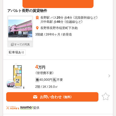
アパルト長野の賃貸物件
長野駅 バス
20
分 歩
4
分 （北陸新幹線
など
）
川中島駅 歩
46
分 （信越線
など
）
長野県長野市稲里町下氷鉋
3階建 / 28年6ヶ月 / 鉄骨造
すべての写真
駐車場あり
4
万円
（管理費不要）
40,000円
不要
敷
礼
2階 / 1K / 26.0㎡
お問い合わせ
（無料）
提供