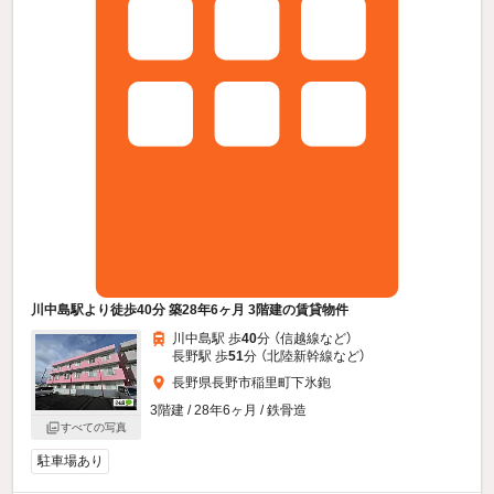
川中島駅より徒歩40分 築28年6ヶ月 3階建の賃貸物件
川中島駅 歩
40
分 （信越線
など
）
長野駅 歩
51
分 （北陸新幹線
など
）
長野県長野市稲里町下氷鉋
3階建 / 28年6ヶ月 / 鉄骨造
すべての写真
駐車場あり