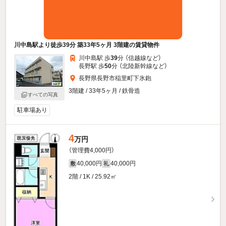
川中島駅より徒歩39分 築33年5ヶ月 3階建の賃貸物件
川中島駅 歩
39
分 （信越線
など
）
長野駅 歩
50
分 （北陸新幹線
など
）
長野県長野市稲里町下氷鉋
3階建 / 33年5ヶ月 / 鉄骨造
すべての写真
駐車場あり
4
万円
（管理費4,000円）
40,000円
40,000円
敷
礼
2階 / 1K / 25.92㎡