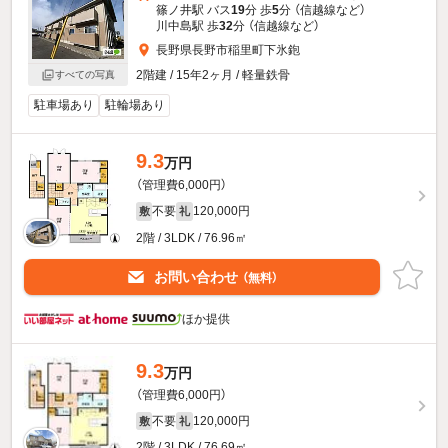
篠ノ井駅 バス
19
分 歩
5
分 （信越線
など
）
川中島駅 歩
32
分 （信越線
など
）
長野県長野市稲里町下氷鉋
2階建 / 15年2ヶ月 / 軽量鉄骨
すべての写真
駐車場あり
駐輪場あり
9.3
万円
（管理費6,000円）
不要
120,000円
敷
礼
2階 / 3LDK / 76.96㎡
お問い合わせ
（無料）
ほか提供
9.3
万円
（管理費6,000円）
不要
120,000円
敷
礼
2階 / 3LDK / 76.69㎡