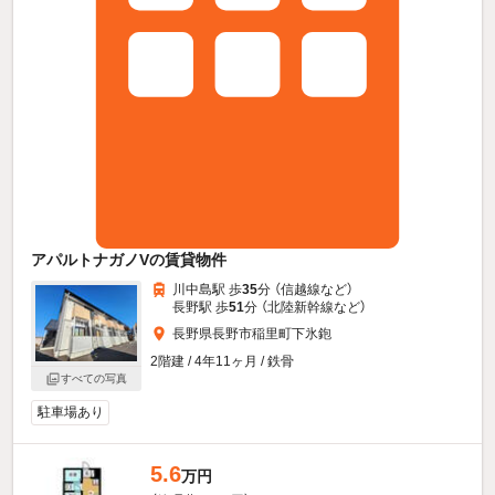
アパルトナガノVの賃貸物件
川中島駅 歩
35
分 （信越線
など
）
長野駅 歩
51
分 （北陸新幹線
など
）
長野県長野市稲里町下氷鉋
2階建 / 4年11ヶ月 / 鉄骨
すべての写真
駐車場あり
5.6
万円