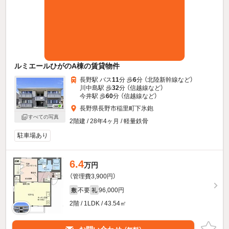
ルミエールひがのA棟の賃貸物件
長野駅 バス
11
分 歩
6
分 （北陸新幹線
など
）
川中島駅 歩
32
分 （信越線
など
）
今井駅 歩
60
分 （信越線
など
）
長野県長野市稲里町下氷鉋
すべての写真
2階建 / 28年4ヶ月 / 軽量鉄骨
駐車場あり
6.4
万円
（管理費3,900円）
不要
96,000円
敷
礼
2階 / 1LDK / 43.54㎡