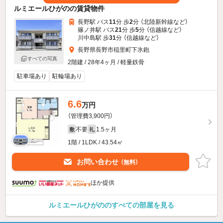
ルミエールひがのの賃貸物件
長野駅 バス
11
分 歩
2
分 （北陸新幹線
など
）
篠ノ井駅 バス
21
分 歩
5
分 （信越線
など
）
川中島駅 歩
31
分 （信越線
など
）
長野県長野市稲里町下氷鉋
すべての写真
2階建 / 28年4ヶ月 / 軽量鉄骨
駐車場あり
駐輪場あり
6.6
万円
（管理費3,900円）
不要
1.5ヶ月
敷
礼
1階 / 1LDK / 43.54㎡
お問い合わせ
（無料）
ほか提供
ルミエールひがののすべての部屋を見る