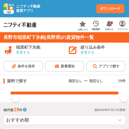
ニフティ不動産
ダウンロード
賃貸アプリ
お知らせ
閲覧履歴
マイページ
お気に入り
長野市稲里町下氷鉋(長野県)の賃貸物件一覧
稲里町下氷鉋
絞り込み条件
変更する
変更する
条件を保存
新着通知
アプリで探す
賃料で探す
指定なし
〜
指定なし
19
件
指定した賃料で絞り込む
19
物件数
件
2026年07月17日
更新