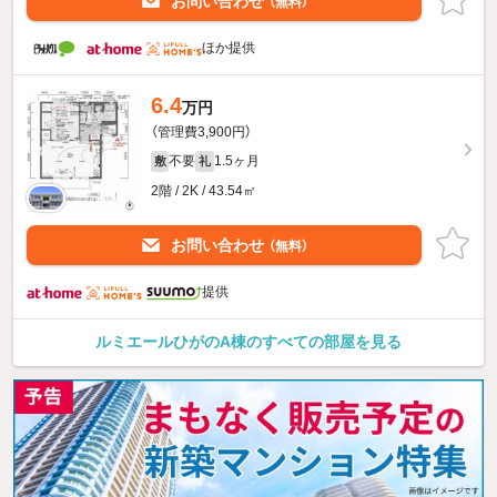
お問い合わせ
（無料）
ほか提供
6.4
万円
（管理費3,900円）
不要
1.5ヶ月
敷
礼
2階 / 2K / 43.54㎡
お問い合わせ
（無料）
提供
ルミエールひがのA棟のすべての部屋を見る