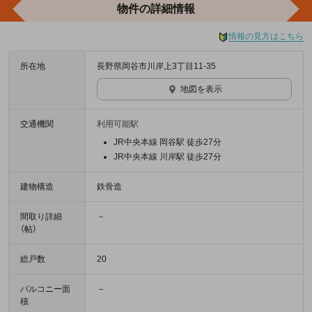
物件の詳細情報
情報の見方はこちら
所在地
長野県岡谷市川岸上3丁目11-35
地図を表示
交通機関
利用可能駅
JR中央本線 岡谷駅 徒歩27分
JR中央本線 川岸駅 徒歩27分
建物構造
鉄骨造
間取り詳細
－
（帖）
総戸数
20
バルコニー面
－
積