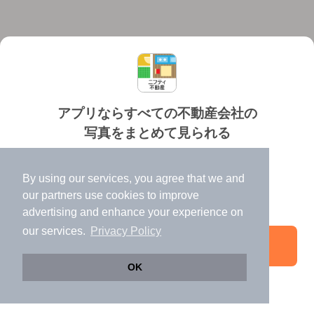
アプリならすべての不動産会社の
写真をまとめて見られる
対応機種
個人情報保護ポリシー
利用規約
運営会社
✔️
たくさんの写真でイメージふくらむ
ヘルプ・お問い合わせ
採用情報
By using our services, you agree that we and
✔️
高速表示で似た物件も見つけやすい
our
partners
use cookies to improve
✔️
便利な通知機能も充実
advertising and enhance your experience on
our services.
Privacy Policy
アプリを開く
©NIFTY Lifestyle Co., Ltd.
OK
引き続きWeb版でお部屋探し
電話する
お問い合わせ
お気に入り登録