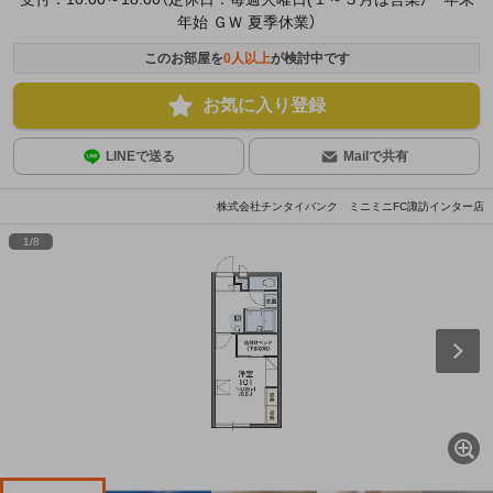
年始 ＧＷ 夏季休業）
このお部屋を
0
人以上
が検討中です
お気に入り登録
LINEで送る
Mailで共有
株式会社チンタイバンク ミニミニFC諏訪インター店
1
/
8