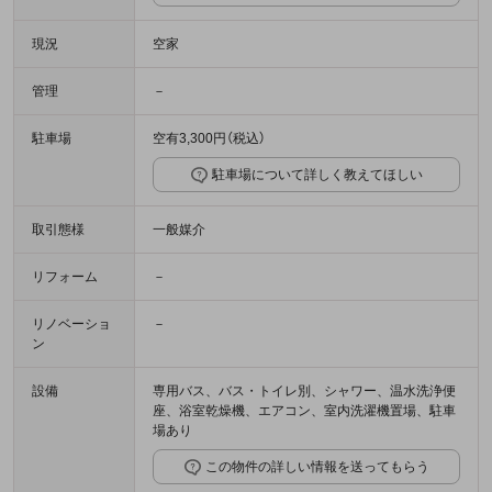
現況
空家
管理
－
駐車場
空有3,300円（税込）
駐車場について詳しく教えてほしい
取引態様
一般媒介
リフォーム
－
リノベーショ
－
ン
設備
専用バス、バス・トイレ別、シャワー、温水洗浄便
座、浴室乾燥機、エアコン、室内洗濯機置場、駐車
場あり
この物件の詳しい情報を送ってもらう