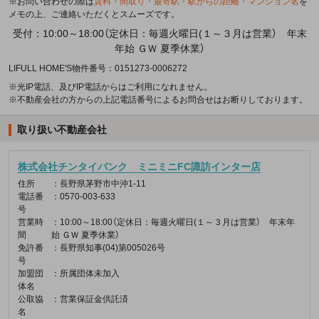
※お問い合わせの際は
賃料・間取り・最寄駅・駅からの距離・マンション名
を
メモの上、ご連絡いただくとスムーズです。
受付：10:00～18:00（定休日：毎週火曜日(１～３月は営業） 年末
年始 ＧＷ 夏季休業）
LIFULL HOME'S物件番号：0151273-0006272
※光IP電話、及びIP電話からはご利用になれません。
※不動産会社の方からの上記電話番号によるお問合せはお断りしております。
取り扱い不動産会社
株式会社チンタイバンク ミニミニFC諏訪インター店
住所
：長野県茅野市中沖1-11
電話番
：0570-003-633
号
営業時
：10:00～18:00（定休日：毎週火曜日(１～３月は営業） 年末年
間
始 ＧＷ 夏季休業）
免許番
：長野県知事(04)第005026号
号
加盟団
：所属団体未加入
体名
公取協
：営業保証金供託済
名