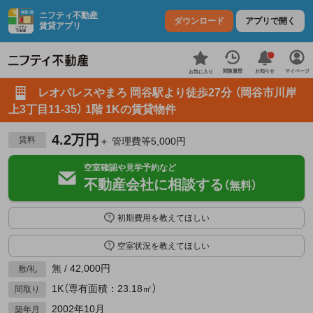
ニフティ不動産
ダウンロード
アプリで開く
賃貸アプリ
お知らせ
閲覧履歴
マイページ
お気に入り
レオパレスやまろ 岡谷駅より徒歩27分 （岡谷市川岸
上3丁目11-35） 1階 1Kの賃貸物件
4.2万円
賃料
＋ 管理費等5,000円
空室確認や見学予約など
不動産会社に相談する
（無料）
初期費用を教えてほしい
空室状況を教えてほしい
無 / 42,000円
敷/礼
1K（専有面積：23.18㎡）
間取り
2002年10月
築年月