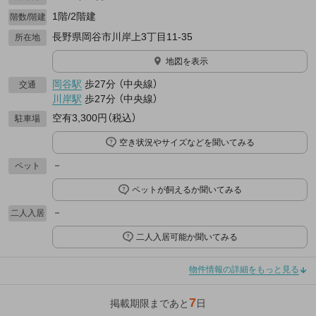
1階/2階建
階数/階建
長野県岡谷市川岸上3丁目11-35
所在地
地図を表示
岡谷駅
歩27分
（
中央線
）
交通
川岸駅
歩27分
（
中央線
）
空有3,300円（税込）
駐車場
空き状況やサイズなどを聞いてみる
－
ペット
ペットが飼えるか聞いてみる
－
二人入居
二人入居可能か聞いてみる
物件情報の詳細をもっと見る
7
掲載期限まであと
日