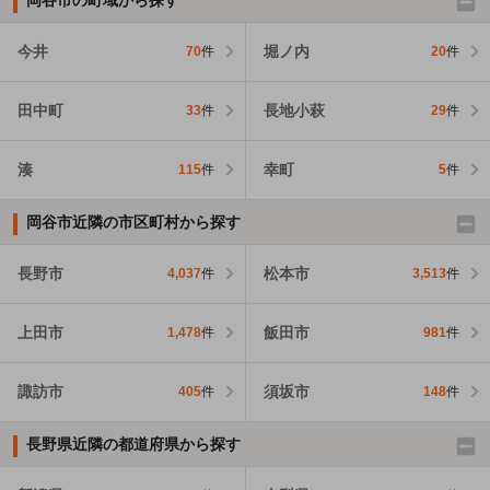
今井
堀ノ内
70
件
20
件
田中町
長地小萩
33
件
29
件
湊
幸町
115
件
5
件
岡谷市近隣の市区町村から探す
長野市
松本市
4,037
件
3,513
件
上田市
飯田市
1,478
件
981
件
諏訪市
須坂市
405
件
148
件
長野県近隣の都道府県から探す