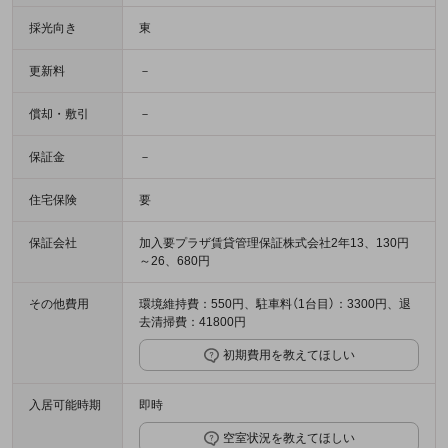
採光向き
東
更新料
－
償却・敷引
－
保証金
－
住宅保険
要
保証会社
加入要プラザ賃貸管理保証株式会社2年13、130円
～26、680円
その他費用
環境維持費：550円、駐車料（1台目）：3300円、退
去清掃費：41800円
初期費用を教えてほしい
入居可能時期
即時
空室状況を教えてほしい