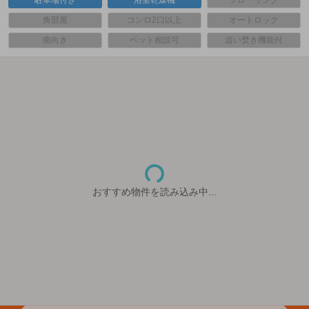
駐車場付き
浴室乾燥機
フローリング
角部屋
コンロ2口以上
オートロック
南向き
ペット相談可
追い焚き機能付
おすすめ物件を読み込み中...