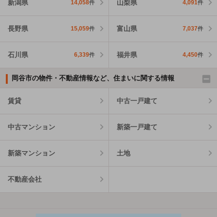
新潟県
山梨県
14,058
件
4,091
件
長野県
富山県
15,059
件
7,037
件
石川県
福井県
6,339
件
4,450
件
岡谷市の物件・不動産情報など、住まいに関する情報
賃貸
中古一戸建て
中古マンション
新築一戸建て
新築マンション
土地
不動産会社