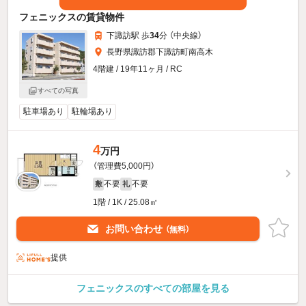
フェニックスの賃貸物件
下諏訪駅 歩
34
分 （中央線）
長野県諏訪郡下諏訪町南高木
4階建 / 19年11ヶ月 / RC
すべての写真
駐車場あり
駐輪場あり
4
万円
（管理費5,000円）
不要
不要
敷
礼
1階 / 1K / 25.08㎡
お問い合わせ
（無料）
提供
フェニックスのすべての部屋を見る