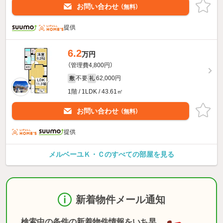
お問い合わせ
（無料）
提供
6.2
万円
（管理費4,800円）
不要
62,000円
敷
礼
1階 / 1LDK / 43.61㎡
お問い合わせ
（無料）
提供
メルベーユＫ・Ｃのすべての部屋を見る
新着物件メール通知
検索中の条件の新着物件情報をいち早