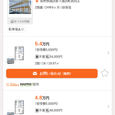
長野県諏訪郡下諏訪町西四王
2階建 / 24年6ヶ月 / 鉄骨造
すべての写真
駐車場あり
5.4
万円
（管理費5,000円）
不要
54,000円
敷
礼
2階 / 1K / 19.87㎡
お問い合わせ
（無料）
提供
4.8
万円
（管理費5,000円）
不要
48,000円
敷
礼