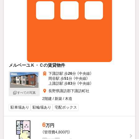
メルベーユＫ・Ｃの賃貸物件
下諏訪駅 歩
26
分 （中央線）
岡谷駅 歩
51
分 （中央線）
上諏訪駅 歩
83
分 （中央線）
長野県諏訪郡下諏訪町社
すべての写真
2階建 / 新築 / 木造
駐車場あり
駐輪場あり
宅配ボックス
6
万円
（管理費4,800円）