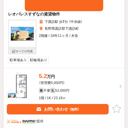
レオパレスすずなの賃貸物件
下諏訪駅 歩
7
分 （中央線）
長野県諏訪郡下諏訪町
2階建 / 18年11ヶ月 / 木造
すべての写真
駐車場あり
駐輪場あり
5.2
万円
（管理費5,000円）
不要
52,000円
敷
礼
1階 / 1K / 23.18㎡
お問い合わせ
（無料）
提供