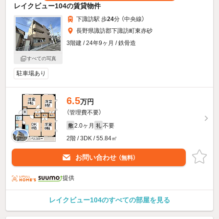
レイクビュー104の賃貸物件
下諏訪駅 歩
24
分 （中央線）
長野県諏訪郡下諏訪町東赤砂
3階建 / 24年9ヶ月 / 鉄骨造
すべての写真
駐車場あり
6.5
万円
（管理費不要）
2.0ヶ月
不要
敷
礼
2階 / 3DK / 55.84㎡
お問い合わせ
（無料）
提供
レイクビュー104のすべての部屋を見る