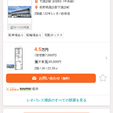
下諏訪駅 歩
13
分 （中央線）
長野県諏訪郡下諏訪町
2階建 / 22年1ヶ月 / 鉄骨造
すべての写真
駐車場あり
駐輪場あり
宅配ボックス
4.5
万円
（管理費7,000円）
不要
45,000円
敷
礼
2階 / 1K / 22.35㎡
お問い合わせ
（無料）
提供
レオパレス湖浜のすべての部屋を見る