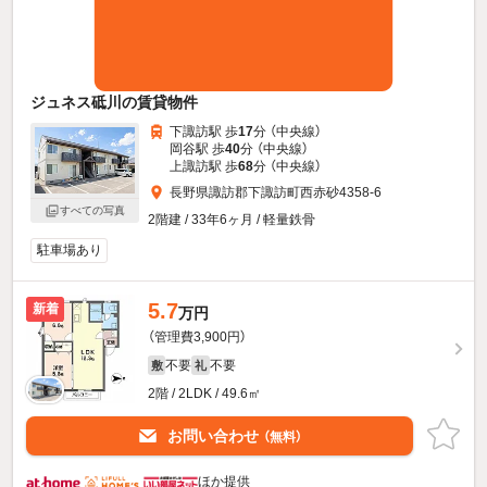
ジュネス砥川の賃貸物件
下諏訪駅 歩
17
分 （中央線）
岡谷駅 歩
40
分 （中央線）
上諏訪駅 歩
68
分 （中央線）
長野県諏訪郡下諏訪町西赤砂4358-6
すべての写真
2階建 / 33年6ヶ月 / 軽量鉄骨
駐車場あり
5.7
新着
万円
（管理費3,900円）
不要
不要
敷
礼
2階 / 2LDK / 49.6㎡
お問い合わせ
（無料）
ほか提供