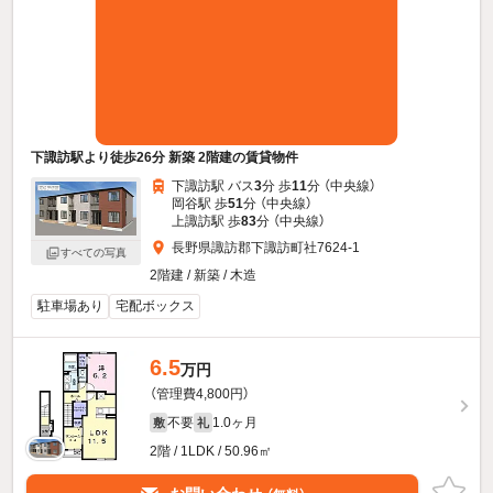
下諏訪駅より徒歩26分 新築 2階建の賃貸物件
下諏訪駅 バス
3
分 歩
11
分 （中央線）
岡谷駅 歩
51
分 （中央線）
上諏訪駅 歩
83
分 （中央線）
長野県諏訪郡下諏訪町社7624-1
すべての写真
2階建 / 新築 / 木造
駐車場あり
宅配ボックス
6.5
万円
（管理費4,800円）
不要
1.0ヶ月
敷
礼
2階 / 1LDK / 50.96㎡