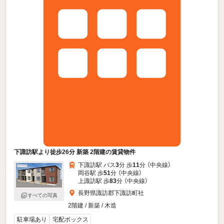
下諏訪駅より徒歩26分 新築 2階建の賃貸物件
下諏訪駅 バス
3
分 歩
11
分 （中央線）
岡谷駅 歩
51
分 （中央線）
上諏訪駅 歩
83
分 （中央線）
長野県諏訪郡下諏訪町社
すべての写真
2階建 / 新築 / 木造
駐車場あり
宅配ボックス