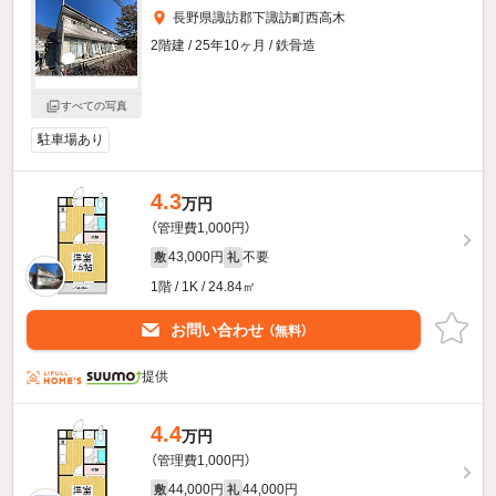
長野県諏訪郡下諏訪町西高木
2階建 / 25年10ヶ月 / 鉄骨造
すべての写真
駐車場あり
4.3
万円
（管理費1,000円）
43,000円
不要
敷
礼
1階 / 1K / 24.84㎡
お問い合わせ
（無料）
提供
4.4
万円
（管理費1,000円）
44,000円
44,000円
敷
礼