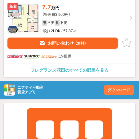
7.7
新着
万円
（管理費3,900円）
不要
不要
敷
礼
1階 / 2LDK / 57.87㎡
お問い合わせ
（無料）
ほか提供
フレグランス花田のすべての部屋を見る
ニフティ不動産
ダウンロード
賃貸アプリ