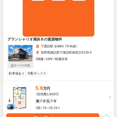
グランシャリオ湖浜Ｂの賃貸物件
下諏訪駅 歩
14
分 （中央線）
長野県諏訪郡下諏訪町南四王6130-4
2階建 / 28年 / 軽量鉄骨
すべての写真
駐車場あり
宅配ボックス
5.6
万円
（管理費3,900円）
不要
不要
敷
礼
1階 / 1K / 26.24㎡