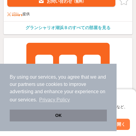
お問い合わせ
（無料）
提供
グランシャリオ湖浜Ｂのすべての部屋を見る
By using our services, you agree that we and
our
partners
use cookies to improve
advertising and enhance your experience on
アプリに切り替えて、サクサクお部屋探し
our services.
Privacy Policy
会員登録なしですぐ使える。マップ検索やお気に入り保存など、
アプリ限定の便利な機能が使えます！
OK
Web版で続行
アプリを開く
市区町村を変更
絞り込み条件を変更