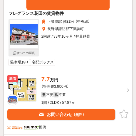
フレグランス花田の賃貸物件
下諏訪駅 歩
22
分 （中央線）
長野県諏訪郡下諏訪町
2階建 / 33年10ヶ月 / 軽量鉄骨
すべての写真
駐車場あり
宅配ボックス
7.7
新着
万円
（管理費3,900円）
不要
不要
敷
礼
1階 / 2LDK / 57.87㎡
お問い合わせ
（無料）
提供