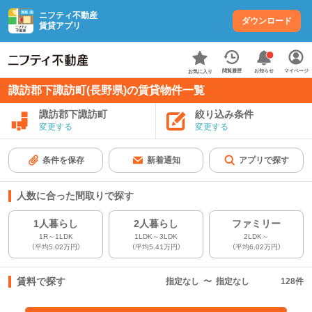
ニフティ不動産
ダウンロード
賃貸アプリ
お知らせ
閲覧履歴
マイページ
お気に入り
諏訪郡下諏訪町(長野県)の賃貸物件一覧
諏訪郡下諏訪町
絞り込み条件
変更する
変更する
条件を保存
新着通知
アプリで探す
人数に合った間取りで探す
1人暮らし
2人暮らし
ファミリー
1R～1LDK
1LDK～3LDK
2LDK～
（平均5.02万円）
（平均5.41万円）
（平均6.02万円）
賃料で探す
指定なし
〜
指定なし
128
件