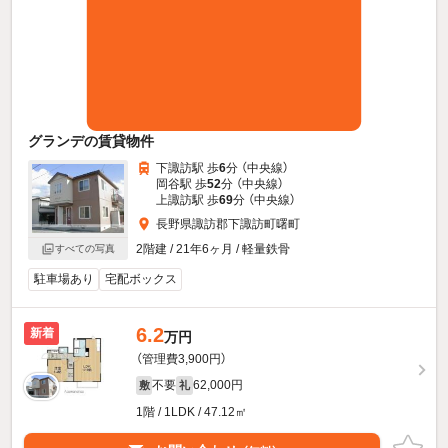
グランデの賃貸物件
下諏訪駅 歩
6
分 （中央線）
岡谷駅 歩
52
分 （中央線）
上諏訪駅 歩
69
分 （中央線）
長野県諏訪郡下諏訪町曙町
2階建 / 21年6ヶ月 / 軽量鉄骨
すべての写真
駐車場あり
宅配ボックス
6.2
新着
万円
（管理費3,900円）
不要
62,000円
敷
礼
1階 / 1LDK / 47.12㎡