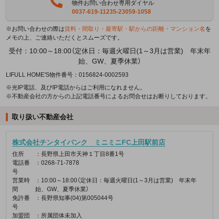
物件お問い合わせ専用ダイヤル
0037-619-11235-23059-1058
※お問い合わせの際は
賃料・間取り・最寄駅・駅からの距離・マンション名
を
メモの上、ご連絡いただくとスムーズです。
受付：10:00～18:00（定休日：毎週火曜日(1～3月は営業) 年末年
始、GW、夏季休業）
LIFULL HOME'S物件番号：0156824-0002593
※光IP電話、及びIP電話からはご利用になれません。
※不動産会社の方からの上記電話番号によるお問合せはお断りしております。
取り扱い不動産会社
株式会社チンタイバンク ミニミニFC上田駅前店
住所
：長野県上田市天神１丁目8番1号
電話番
：0268-71-7878
号
営業時
：10:00～18:00（定休日：毎週火曜日(1～3月は営業) 年末年
間
始、GW、夏季休業）
免許番
：長野県知事(04)第005044号
号
加盟団
：所属団体未加入