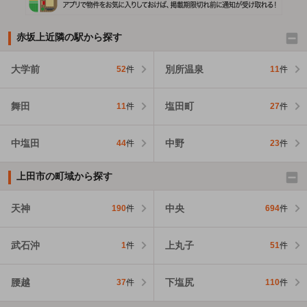
赤坂上近隣の駅から探す
大学前
別所温泉
52
件
11
件
舞田
塩田町
11
件
27
件
中塩田
中野
44
件
23
件
上田市の町域から探す
天神
中央
190
件
694
件
武石沖
上丸子
1
件
51
件
腰越
下塩尻
37
件
110
件