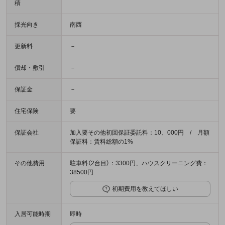
積
採光向き
南西
更新料
－
償却・敷引
－
保証金
－
住宅保険
要
保証会社
加入要その他初回保証委託料：10、000円 / 月額
保証料：賃料総額の1%
その他費用
駐車料（2台目）：3300円、ハウスクリーニング費：
38500円
初期費用を教えてほしい
入居可能時期
即時