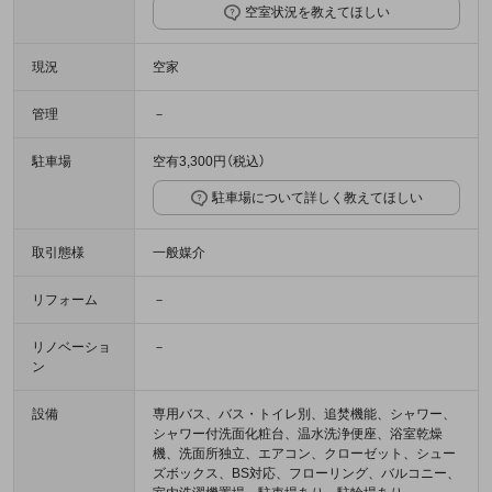
空室状況を教えてほしい
現況
空家
管理
－
駐車場
空有3,300円（税込）
駐車場について詳しく教えてほしい
取引態様
一般媒介
リフォーム
－
リノベーショ
－
ン
設備
専用バス、バス・トイレ別、追焚機能、シャワー、
シャワー付洗面化粧台、温水洗浄便座、浴室乾燥
機、洗面所独立、エアコン、クローゼット、シュー
ズボックス、BS対応、フローリング、バルコニー、