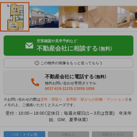
空室確認や見学予約など
不動産会社に相談する
（無料）
この物件の画像をもっと送ってもらう
不動産会社に電話する
（無料）
物件お問い合わせ専用ダイヤル
0037-619-11235-23059-1058
※お問い合わせの際は
賃料・間取り・最寄駅・駅からの距離・マンション名
を
メモの上、ご連絡いただくとスムーズです。
受付：10:00～18:00（定休日：毎週火曜日(1～3月は営業) 年末年
始、GW、夏季休業）
バス・トイレ別
2階以上
宅配ボックス