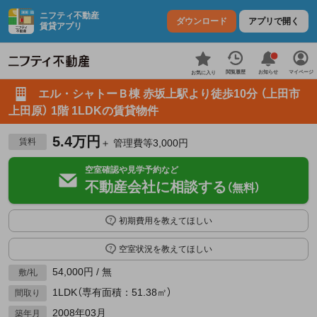
ニフティ不動産
ダウンロード
アプリで開く
賃貸アプリ
お知らせ
閲覧履歴
マイページ
お気に入り
エル・シャトーＢ棟 赤坂上駅より徒歩10分 （上田市
上田原） 1階 1LDKの賃貸物件
5.4万円
賃料
＋ 管理費等3,000円
空室確認や見学予約など
不動産会社に相談する
（無料）
初期費用を教えてほしい
空室状況を教えてほしい
54,000円 / 無
敷/礼
1LDK（専有面積：51.38㎡）
間取り
2008年03月
築年月