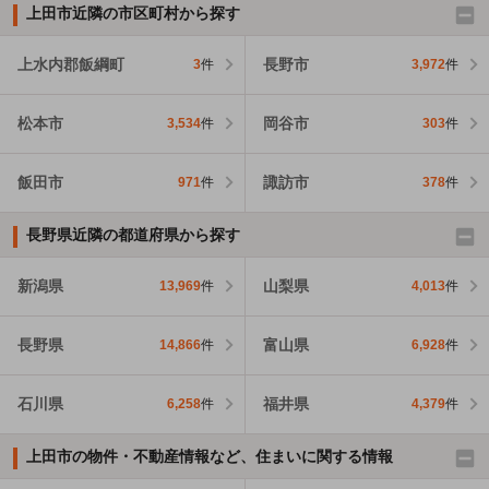
上田市近隣の市区町村から探す
上水内郡飯綱町
長野市
3
件
3,972
件
松本市
岡谷市
3,534
件
303
件
飯田市
諏訪市
971
件
378
件
長野県近隣の都道府県から探す
新潟県
山梨県
13,969
件
4,013
件
長野県
富山県
14,866
件
6,928
件
石川県
福井県
6,258
件
4,379
件
上田市の物件・不動産情報など、住まいに関する情報