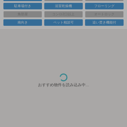
駐車場付き
浴室乾燥機
フローリング
角部屋
コンロ2口以上
オートロック
南向き
ペット相談可
追い焚き機能付
おすすめ物件を読み込み中...