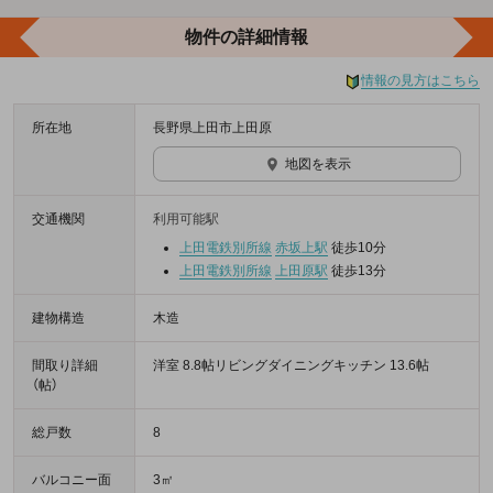
物件の詳細情報
情報の見方はこちら
所在地
長野県上田市上田原
地図を表示
交通機関
利用可能駅
上田電鉄別所線
赤坂上駅
徒歩10分
上田電鉄別所線
上田原駅
徒歩13分
建物構造
木造
間取り詳細
洋室 8.8帖リビングダイニングキッチン 13.6帖
（帖）
総戸数
8
バルコニー面
3㎡