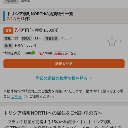
総階数
3階建
トリシア横町NORTHの賃貸物件一覧
7.4万円
（1件）
7.4
万円
（管理費4,500円）
賃貸
2階
1LDK
34.08㎡
階数
間取り
専有面積
不要/74,000円
敷/礼
情報提供元
など
詳細を見る
周辺の家賃の相場情報を見る
※物件情報の精度向上にご協力をお願いいたします。物件情報に誤りがある場
合は
こちら
よりご連絡ください。
トリシア横町NORTHへの居住をご検討中の方へ
ニフティ不動産が提携する15の不動産サイトにトリシア横町
NORTHの新しい物件情報が掲載されたら、メールでお知らせを受