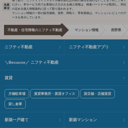
報であり、ニフティライフスタイル株式会社は内容の責任を負わないことを予めご了承く
ださい。本サービス内でお客様が入力される個人情報は、検索パートナーが取得し、同社
免責
事項
の定める個人情報規約に従って取り扱われます。
マンション情報の一部の販売価格、賃料、間取り、専有面積は、マンションレビューのデ
ータを表示しています。
不動産・住宅情報のニフティ不動産
マンション情報
長野県
ニフティ不動産
ニフティ不動産アプリ
＼Because／ ニフティ不動産
賃貸
月極駐車場
賃貸事務所・賃貸オフィス
貸店舗・店舗賃貸
貸し倉庫
新築一戸建て
新築マンション