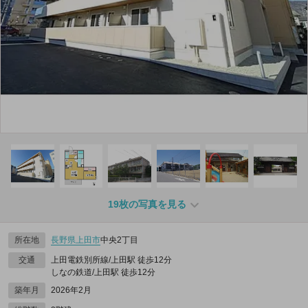
19枚の写真を見る
所在地
長野県
上田市
中央2丁目
交通
上田電鉄別所線/上田駅 徒歩12分
しなの鉄道/上田駅 徒歩12分
築年月
2026年2月