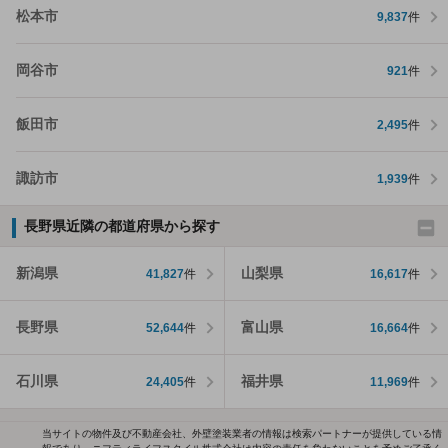
松本市
9,837
件
岡谷市
921
件
飯田市
2,495
件
諏訪市
1,939
件
長野県近隣の都道府県から探す
新潟県
山梨県
41,827
件
16,617
件
長野県
富山県
52,644
件
16,664
件
石川県
福井県
24,405
件
11,969
件
当サイトの物件及び不動産会社、外壁塗装業者の情報は検索パートナーが提供している情