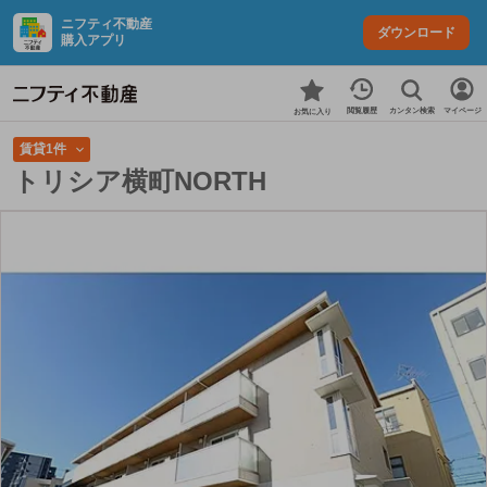
ニフティ不動産
ダウンロード
購入アプリ
カンタン検索
閲覧履歴
マイページ
お気に入り
賃貸1件
トリシア横町NORTH