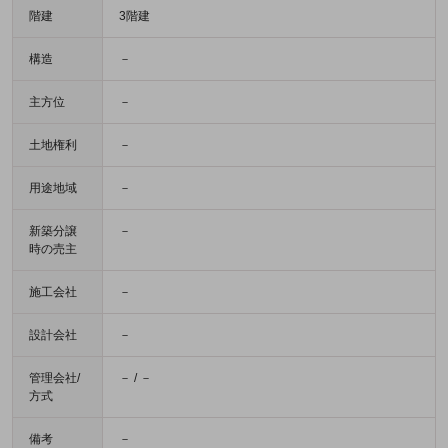
階建
3階建
構造
－
主方位
－
土地権利
－
用途地域
－
新築分譲
－
時の売主
施工会社
－
設計会社
－
管理会社/
－ / －
方式
備考
－