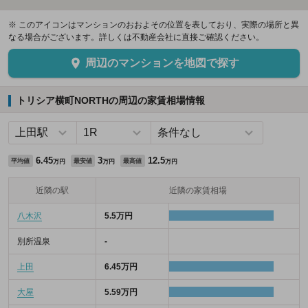
※ このアイコンはマンションのおおよその位置を表しており、実際の場所と異
なる場合がございます。詳しくは不動産会社に直接ご確認ください。
周辺のマンションを地図で探す
トリシア横町NORTHの周辺の家賃相場情報
6.45
3
12.5
平均値
最安値
最高値
万円
万円
万円
近隣の駅
近隣の家賃相場
八木沢
5.5万円
別所温泉
-
上田
6.45万円
大屋
5.59万円