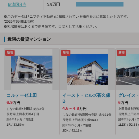
信濃国分寺
5.8万円
※このデータは「ニフティ不動産」に掲載されている物件を元に算出したものです。
(2026年8月8日現在)
※相場情報はあくまで参考値です。目安として活用ください。
近隣の賃貸マンション
新着
新着
新着
コルテーゼ上田
イースト・ヒルズ蒼久保
グレイス・
B
6.9
6
万円
万円
4.6～4.8
万円
しなの鉄道/上田駅 徒歩3分
上田電鉄別所線
長野県上田市天神4丁目
長野県上田市中
しなの鉄道/信濃国分寺駅 徒歩21分
築3年1ヶ月 / 3階建
築8年1ヶ月 / 
長野県上田市蒼久保963‐1
1R / 33.86㎡
1LDK / 52.38
築27年5ヶ月 / 2階建
2DK / 42.11㎡