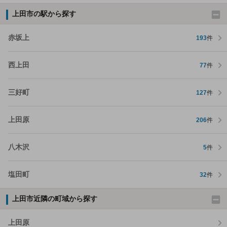
上田市の駅から探す
赤坂上
193
件
西上田
77
件
三好町
127
件
上田原
206
件
八木沢
5
件
塩田町
32
件
上田市近隣の町域から探す
上田原