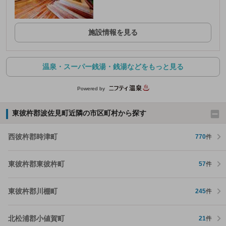
施設情報を見る
温泉・スーパー銭湯・銭湯などをもっと見る
Powered by
東彼杵郡波佐見町近隣の市区町村から探す
西彼杵郡時津町
770
件
東彼杵郡東彼杵町
57
件
東彼杵郡川棚町
245
件
北松浦郡小値賀町
21
件