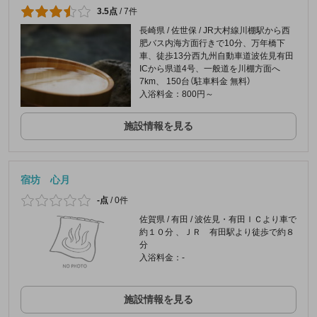
3.5点
/
7件
長崎県 / 佐世保 / JR大村線川棚駅から西
肥バス内海方面行きで10分、万年橋下
車、徒歩13分西九州自動車道波佐見有田
ICから県道4号、一般道を川棚方面へ
7km、 150台（駐車料金 無料）
入浴料金：800円～
施設情報を見る
宿坊 心月
-点
/
0件
佐賀県 / 有田 / 波佐見・有田ＩＣより車で
約１０分 、ＪＲ 有田駅より徒歩で約８
分
入浴料金：-
施設情報を見る