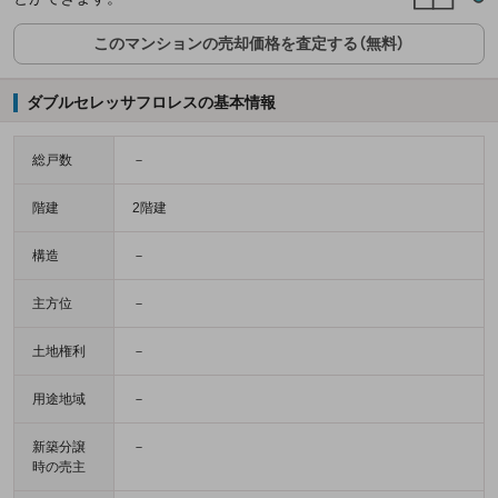
このマンションの売却価格を査定する（無料）
ダブルセレッサフロレスの基本情報
総戸数
－
階建
2階建
構造
－
主方位
－
土地権利
－
用途地域
－
新築分譲
－
時の売主