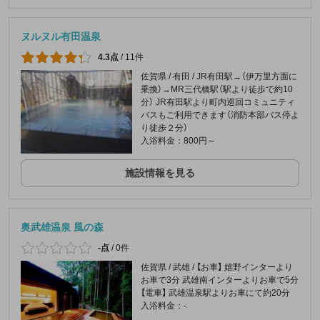
ヌルヌル有田温泉
4.3点
/
11件
佐賀県 / 有田 / JR有田駅→（伊万里方面に
乗換）→MR三代橋駅（駅より徒歩で約10
分） JR有田駅より町内巡回コミュニティ
バスもご利用できます（消防本部バス停よ
り徒歩２分）
入浴料金：800円～
施設情報を見る
奥武雄温泉 風の森
-点
/
0件
佐賀県 / 武雄 / 【お車】 嬉野インターより
お車で3分 武雄南インターよりお車で5分
【電車】 武雄温泉駅よりお車にて約20分
入浴料金：-