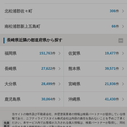
北松浦郡佐々町
306
件
南松浦郡新上五島町
66
件
長崎県近隣の都道府県から探す
福岡県
佐賀県
151,763
件
19,477
件
長崎県
熊本県
27,622
件
39,571
件
大分県
宮崎県
28,499
件
21,936
件
鹿児島県
沖縄県
30,064
件
41,430
件
当サイトの物件及び不動産会社、外壁塗装業者の情報は検索パートナーが提供している情
報であり、ニフティライフスタイル株式会社は内容の責任を負わないことを予めご了承く
ださい。本サービス内でお客様が入力される個人情報は、検索パートナーが取得し、同社
免責
事項
の定める個人情報規約に従って取り扱われます。