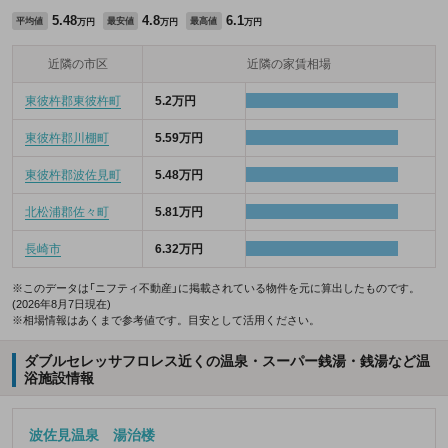
5.48
4.8
6.1
平均値
最安値
最高値
万円
万円
万円
近隣の市区
近隣の家賃相場
東彼杵郡東彼杵町
5.2万円
東彼杵郡川棚町
5.59万円
東彼杵郡波佐見町
5.48万円
北松浦郡佐々町
5.81万円
長崎市
6.32万円
※このデータは「ニフティ不動産」に掲載されている物件を元に算出したものです。
(2026年8月7日現在)
※相場情報はあくまで参考値です。目安として活用ください。
ダブルセレッサフロレス近くの温泉・スーパー銭湯・銭湯など温
浴施設情報
波佐見温泉 湯治楼