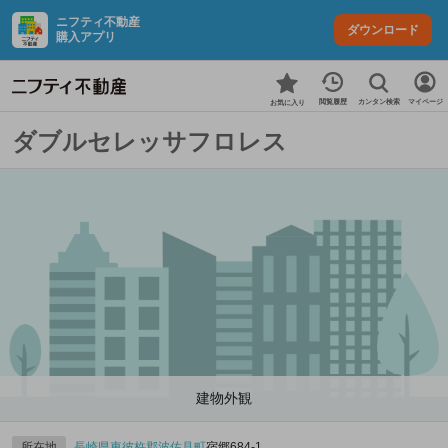
ニフティ不動産
ダウンロード
購入アプリ
カンタン検索
閲覧履歴
マイページ
お気に入り
ダブルセレッサフロレス
建物外観
所在地
長崎県
東彼杵郡波佐見町
宿郷684‐1