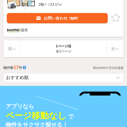
2階 / - / 23.17㎡
お問い合わせ
（無料）
提供
1ページ目
前へ
次へ
全1ページ
17
物件数
件
2026年07月23日
更新
アプリなら
ページ移動なし
で
物件をサクサク探せる！