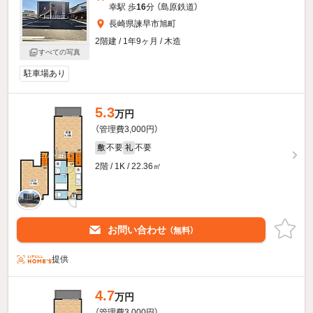
幸駅 歩
16
分 （島原鉄道）
長崎県諫早市旭町
2階建 / 1年9ヶ月 / 木造
すべての写真
駐車場あり
5.3
万円
（管理費3,000円）
不要
不要
敷
礼
2階 / 1K / 22.36㎡
お問い合わせ
（無料）
提供
4.7
万円
（管理費3,000円）