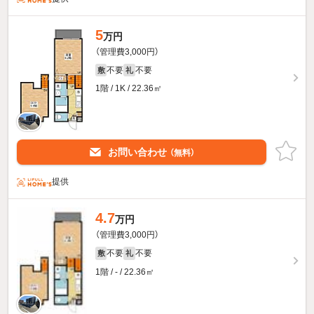
5
万円
（管理費3,000円）
不要
不要
敷
礼
1階 / 1K / 22.36㎡
お問い合わせ
（無料）
提供
4.7
万円
（管理費3,000円）
不要
不要
敷
礼
1階 / - / 22.36㎡