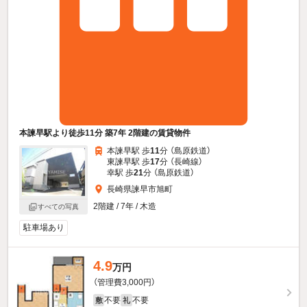
本諫早駅より徒歩11分 築7年 2階建の賃貸物件
本諫早駅 歩
11
分 （島原鉄道）
東諫早駅 歩
17
分 （長崎線）
幸駅 歩
21
分 （島原鉄道）
長崎県諫早市旭町
2階建 / 7年 / 木造
すべての写真
駐車場あり
4.9
万円
（管理費3,000円）
不要
不要
敷
礼