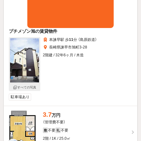
プチメゾン旭の賃貸物件
本諫早駅 歩
11
分 （島原鉄道）
長崎県諫早市旭町3-28
2階建 / 32年6ヶ月 / 木造
すべての写真
駐車場あり
3.7
万円
（管理費不要）
不要
不要
敷
礼
2階 / 1K / 25.0㎡