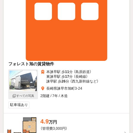
フォレスト旭の賃貸物件
本諫早駅 歩
11
分 （島原鉄道）
東諫早駅 歩
17
分 （長崎線）
諫早駅 歩
26
分 （西九新幹線
など
）
長崎県諫早市旭町3-24
2階建 / 7年 / 木造
すべての写真
駐車場あり
4.9
万円
（管理費3,000円）