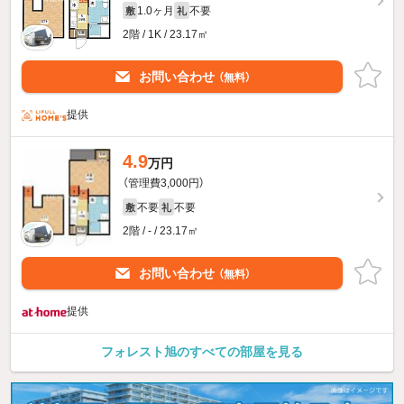
1.0ヶ月
不要
敷
礼
2階 / 1K / 23.17㎡
お問い合わせ
（無料）
提供
4.9
万円
（管理費3,000円）
不要
不要
敷
礼
2階 / - / 23.17㎡
お問い合わせ
（無料）
提供
フォレスト旭のすべての部屋を見る