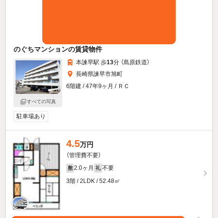
のぐちマンションの賃貸物件
本諫早駅 歩
13
分 （島原鉄道）
長崎県諫早市旭町
6階建 / 47年9ヶ月 / ＲＣ
すべての写真
駐車場あり
4.5
万円
（管理費不要）
2.0ヶ月
不要
敷
礼
3階 / 2LDK / 52.48㎡