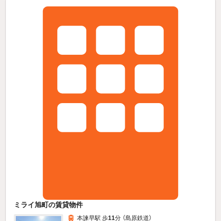
ミライ旭町の賃貸物件
本諫早駅 歩
11
分 （島原鉄道）