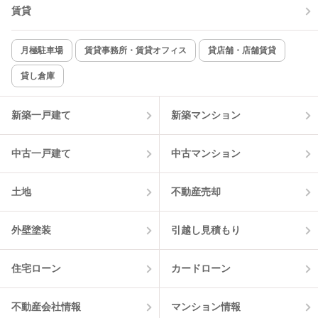
賃貸
TV付インターホン
角部屋
新着のみ
インターネット無料
月極駐車場
賃貸事務所・賃貸オフィス
貸店舗・店舗賃貸
貸し倉庫
該当件数:
物件一覧に反映
17
件
新築一戸建て
新築マンション
中古一戸建て
中古マンション
土地
不動産売却
外壁塗装
引越し見積もり
住宅ローン
カードローン
不動産会社情報
マンション情報