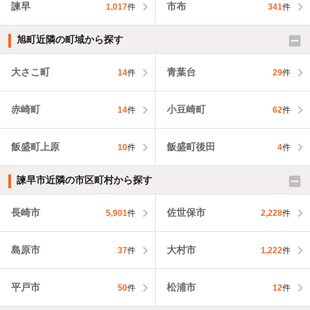
諫早
市布
1,017
件
341
件
旭町近隣の町域から探す
大さこ町
青葉台
14
件
29
件
赤崎町
小豆崎町
14
件
62
件
飯盛町上原
飯盛町後田
10
件
4
件
諫早市近隣の市区町村から探す
長崎市
佐世保市
5,901
件
2,228
件
島原市
大村市
37
件
1,222
件
平戸市
松浦市
50
件
12
件