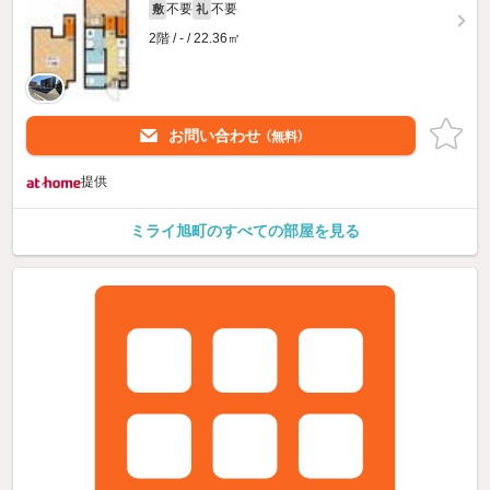
不要
不要
敷
礼
2階 / - / 22.36㎡
お問い合わせ
（無料）
提供
ミライ旭町のすべての部屋を見る