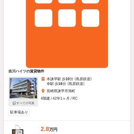
吉川ハイツの賃貸物件
本諫早駅 歩
10
分 （島原鉄道）
幸駅 歩
16
分 （島原鉄道）
長崎県諫早市旭町
4階建 / 42年1ヶ月 / RC
すべての写真
駐車場あり
2.8
万円