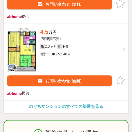
お問い合わせ
（無料）
提供
4.5
万円
（管理費不要）
2.0ヶ月
不要
敷
礼
3階 / 3DK / 52.48㎡
お問い合わせ
（無料）
提供
のぐちマンションのすべての部屋を見る