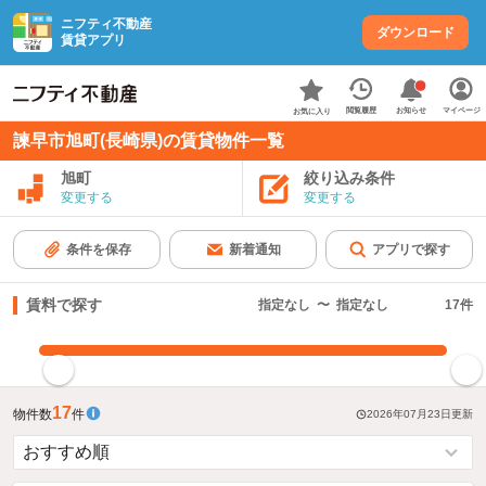
ニフティ不動産
ダウンロード
賃貸アプリ
お知らせ
閲覧履歴
マイページ
お気に入り
諫早市旭町(長崎県)の賃貸物件一覧
旭町
絞り込み条件
変更する
変更する
条件を保存
新着通知
アプリで探す
賃料で探す
指定なし
〜
指定なし
17
件
指定した賃料で絞り込む
17
物件数
件
2026年07月23日
更新