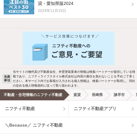
貸・愛知県版2024
2024年11月15日
他の人はこんな条件で絞り込んでいます！
人気のこだわり条件
バス・トイレ別
2階以上
駐車場あり
ペット相談
当サイトの物件及び不動産会社、外壁塗装業者の情報は検索パートナーが提供している情
報であり、ニフティライフスタイル株式会社は内容の責任を負わないことを予めご了承く
免責
事項
ださい。本サービス内でお客様が入力される個人情報は、検索パートナーが取得し、同社
洗濯機置場あり
独立洗面台
の定める個人情報規約に従って取り扱われます。
不動産・住宅情報のニフティ不動産
賃貸
長崎県
諫早市
エアコンあり
都市ガス
ニフティ不動産
ニフティ不動産アプリ
温水洗浄便座
オートロック
＼Because／ ニフティ不動産
コンロ2口以上
追焚き機能