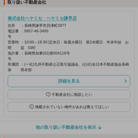
取り扱い不動産会社
株式会社ヘヤミセ ヘヤミセ諫早店
住所
：長崎県諫早市貝津町2977
電話番
：0957-46-3400
号
営業時
：10:00～18:30（定休日：毎週火曜日 第2水曜日 年末年始 お
間
盆 GW）
免許番
：長崎県知事(02)第004118号
号
所属団
：(一社)九州不動産公正取引協議会、(公社)全日本不動産協会長崎
体
県本部
詳細を見る
不動産会社に相談したい
掲載されていない物件があれば教えてほしい
他の取り扱い不動産会社を表示