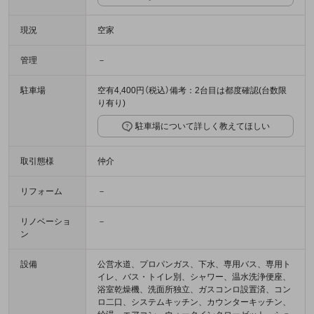
現況
空家
管理
－
駐車場
空有4,400円（税込）備考：2台目は都度確認(台数限
り有り)
駐車場について詳しく教えてほしい
取引態様
仲介
リフォーム
－
リノベーショ
－
ン
設備
公営水道、プロパンガス、下水、専用バス、専用ト
イレ、バス・トイレ別、シャワー、温水洗浄便座、
浴室乾燥機、洗面所独立、ガスコンロ設置済、コン
ロ二口、システムキッチン、カウンターキッチン、