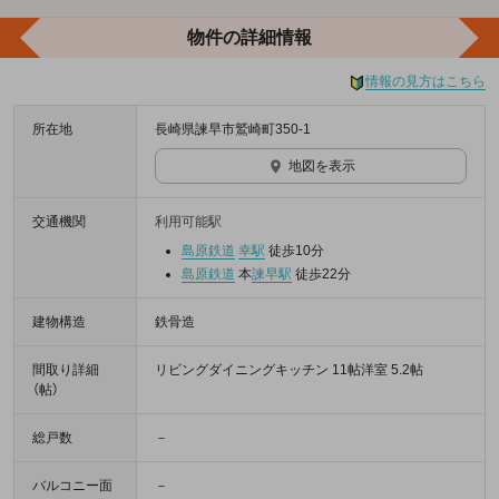
物件の詳細情報
情報の見方はこちら
所在地
長崎県諫早市鷲崎町350-1
地図を表示
交通機関
利用可能駅
島原鉄道
幸駅
徒歩10分
島原鉄道
本
諫早駅
徒歩22分
建物構造
鉄骨造
間取り詳細
リビングダイニングキッチン 11帖洋室 5.2帖
（帖）
総戸数
－
バルコニー面
－