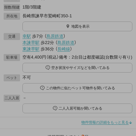
1階/3階建
階数/階建
長崎県諫早市鷲崎町350-1
所在地
地図を表示
幸駅
歩7分
（
島原鉄道
）
交通
本諫早駅
歩22分
（
島原鉄道
）
東諫早駅
歩36分
（
長崎線
）
空有4,400円（税込）備考：2台目は都度確認(台数限り有り)
駐車場
空き状況やサイズなどを聞いてみる
不可
ペット
この物件に似たペット可物件を聞いてみる
－
二人入居
二人入居可能か聞いてみる
物件情報の詳細をもっと見る