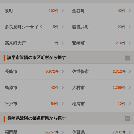
泉町
金谷町
102
件
42
件
多良見町シーサイド
破籠井町
5
件
23
件
高来町大戸
鷲崎町
1
件
216
件
諫早市近隣の市区町村から探す
長崎市
佐世保市
5,972
件
2,312
件
島原市
大村市
42
件
1,260
件
平戸市
松浦市
54
件
12
件
長崎県近隣の都道府県から探す
福岡県
佐賀県
56,757
件
7,431
件