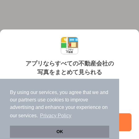
アプリならすべての不動産会社の
写真をまとめて見られる
対応機種
個人情報保護ポリシー
利用規約
運営会社
✔️
たくさんの写真でイメージふくらむ
ヘルプ・お問い合わせ
採用情報
By using our services, you agree that we and
✔️
高速表示で似た物件も見つけやすい
our
partners
use cookies to improve
✔️
便利な通知機能も充実
advertising and enhance your experience on
our services.
Privacy Policy
アプリを開く
©NIFTY Lifestyle Co., Ltd.
OK