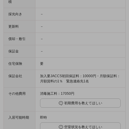
積
採光向き
－
更新料
－
償却・敷引
－
保証金
－
住宅保険
要
保証会社
加入要JACCS初回保証料：10000円・月額保証料：
月額賃料の1％ 緊急連絡先1名
その他費用
消毒施工料：17050円
初期費用を教えてほしい
入居可能時期
即時
空室状況を教えてほしい