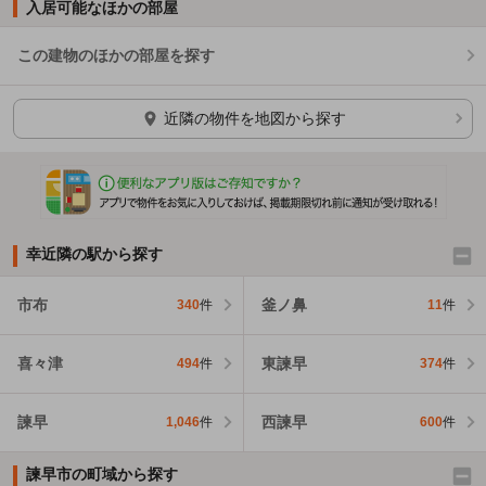
入居可能なほかの部屋
この建物のほかの部屋を探す
ほかの部屋を検索中…
近隣の物件を地図から探す
幸近隣の駅から探す
市布
釜ノ鼻
340
件
11
件
喜々津
東諫早
494
件
374
件
諫早
西諫早
1,046
件
600
件
諫早市の町域から探す