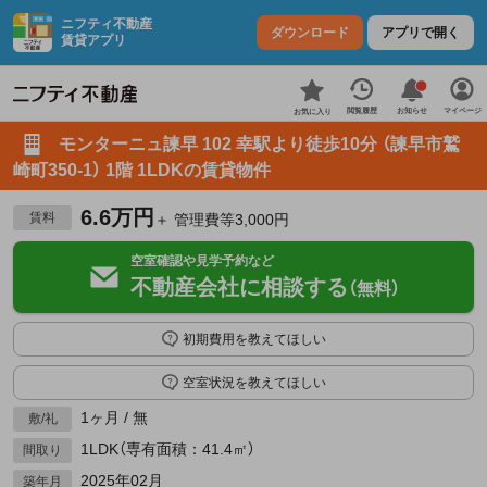
ニフティ不動産
ダウンロード
アプリで開く
賃貸アプリ
お知らせ
閲覧履歴
マイページ
お気に入り
モンターニュ諫早 102 幸駅より徒歩10分 （諫早市鷲
崎町350-1） 1階 1LDKの賃貸物件
6.6万円
賃料
＋ 管理費等3,000円
空室確認や見学予約など
不動産会社に相談する
（無料）
初期費用を教えてほしい
空室状況を教えてほしい
1ヶ月 / 無
敷/礼
1LDK（専有面積：41.4㎡）
間取り
2025年02月
築年月