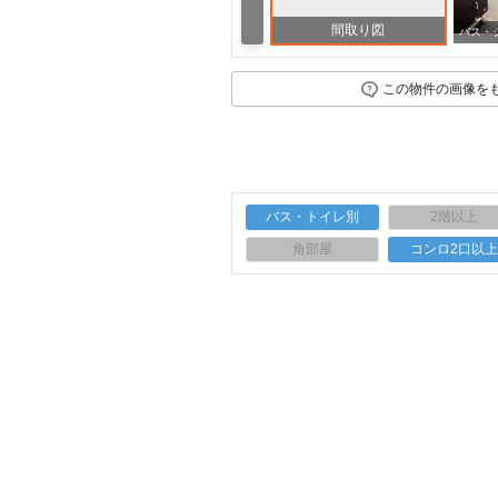
間取り図
病院 長崎県立こども医療福祉センター（病院）まで2020m
この物件の画像を
バス・トイレ別
2階以上
角部屋
コンロ2口以