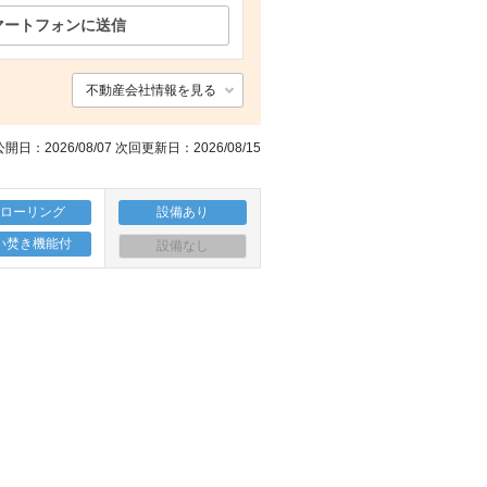
マートフォンに送信
ショッピングセンター イオンタウン諫早西部台（ショッピングセンター）まで1008m
の他設備
玄関
駐車場
不動産会社情報を見る
開日：2026/08/07 次回更新日：2026/08/15
フローリング
設備あり
い焚き機能付
設備なし