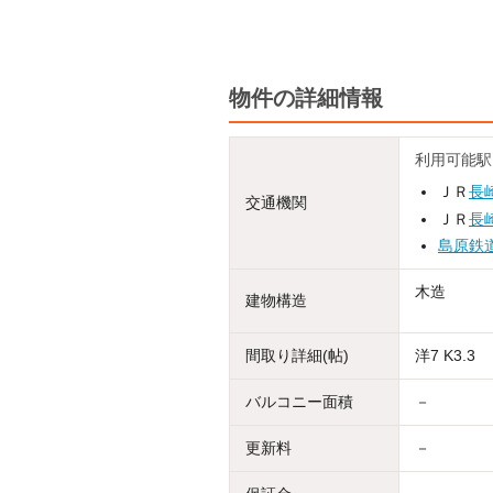
物件の詳細情報
利用可能駅
ＪＲ
長
交通機関
ＪＲ
長
島原鉄
木造
建物構造
間取り詳細(帖)
洋7 K3.3
バルコニー面積
－
更新料
－