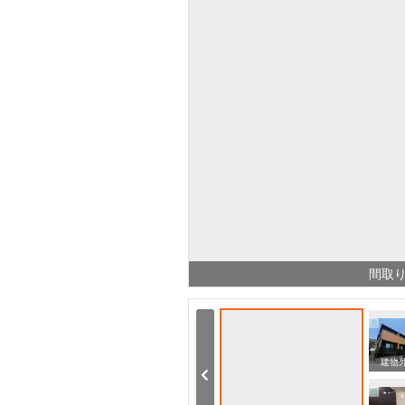
間取
コンビニ ファミリーマート諫早栄田店（コンビニ）まで1417m
ドラックストア ココカラファインイオンタウン諫早西部台店（ドラッグストア）まで1009m
建物