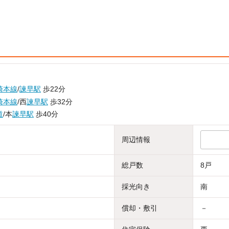
崎本線
/
諫早駅
歩22分
崎本線
/西
諫早駅
歩32分
道
/本
諫早駅
歩40分
周辺情報
総戸数
8戸
採光向き
南
償却・敷引
－