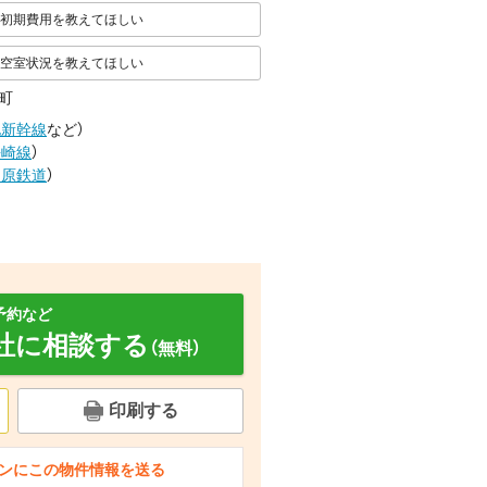
初期費用を教えてほしい
空室状況を教えてほしい
町
九新幹線
など
）
長崎線
）
島原鉄道
）
予約など
社に相談する
（無料）
印刷する
洗面設備 ※別号室の写真になります※
バルコニー
セキュリティ
ンにこの物件情報を送る