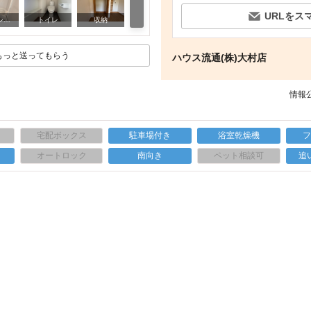
URLをス
その他部屋・スペース
バス・シャワールーム ※別号室の写真になります※
トイレ
収納
そ
もっと送ってもらう
ハウス流通(株)大村店
情報公
宅配ボックス
駐車場付き
浴室乾燥機
上
オートロック
南向き
ペット相談可
追