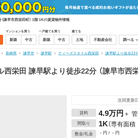
（諫早市西栄田町） 1階 1Kの賃貸物件情報
マンションを買う
一戸建てを買う
建てる
新築
中古
新築
中古
土地
不動産会社
調べる
長崎県
諫早市
諫早駅
ティーズスタイル西栄田
諫早駅より徒歩22分
西栄田 諫早駅より徒歩22分 （諫早市西栄田
次回更新日：
4.9万円
賃料
＋ 管
1K
間取り
（専有面積：
－円 / －円
敷金/礼金