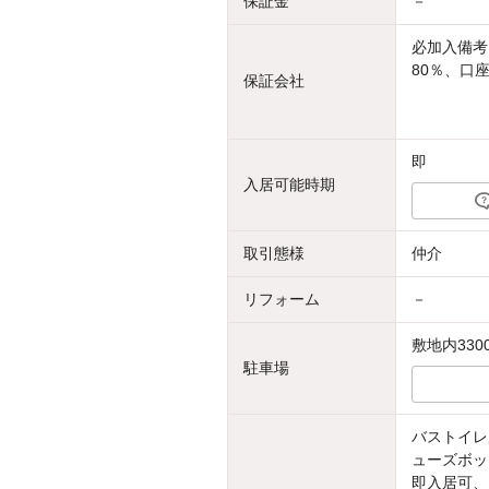
保証金
－
必加入備考
80％、口
保証会社
即
入居可能時期
取引態様
仲介
リフォーム
－
敷地内330
駐車場
バストイレ
ューズボッ
即入居可、