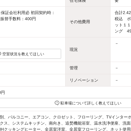
住宅保険
要
:保証会社利用必 初回契約時：
合計2.
座振替手数料：400円
税込 ポ
その他費用
ット１１
ング 49
－
現況
空室状況を教えてほしい
管理
－
リノベーション
－
0円
駐車場について詳しく教えてほしい
別、バルコニー、エアコン、クロゼット、フローリング、TVインター
クス、システムキッチン、南向き、追焚機能浴室、温水洗浄便座、洗面
IHクッキングヒーター、全居室洋室、全居室フローリング、ネット使用