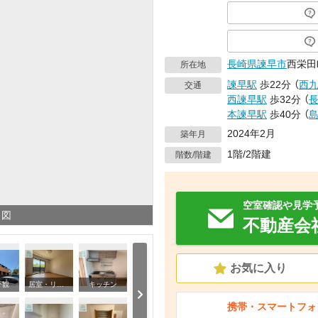
長崎県
諫早市
西栄田
所在地
諫早駅
歩22分
（
西
交通
西諫早駅
歩32分
（
本諫早駅
歩40分
（
2024年2月
築年月
1階/2階建
階数/階建
空室確認や見学
り図
不動産会
お気に入り
外観
居室・リビング
キッチン
携帯・スマートフォ