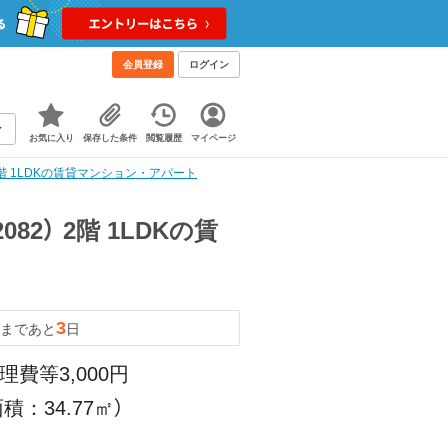
会員登録
ログイン
お気に入り
保存した条件
閲覧履歴
マイページ
階 1LDKの賃貸マンション・アパート
82） 2階 1LDKの賃
3
まであと
日
理費等3,000円
積：34.77㎡）