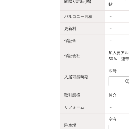
間取り詳細(帖)
帖
バルコニー面積
－
更新料
－
保証金
－
加入要アル
保証会社
50％ 連
即時
入居可能時期
取引態様
仲介
リフォーム
－
空有
駐車場