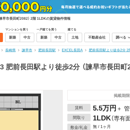
諫早市長田町2082） 2階 1LDKの賃貸物件情報
マンションを買う
一戸建てを買う
建てる
新築
中古
新築
中古
土地
不動産会社
調べる
長崎県
諫早市
肥前長田駅
EXCEL長田A
肥前長田駅より徒歩2分 2
03 肥前長田駅より徒歩2分 （諫早市長田町20
掲載期限
5.5万円
賃料
＋ 管
1LDK
間取り
（専有面
無 / 1ヶ月
敷金/礼金