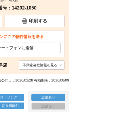
携帯・PHS可
：14202-1050
周辺
その他
その他
その他
印刷する
ンにこの物件情報を送る
マートフォンに送信
早店
不動産会社情報を見る
公開日：2026/02/28 有効期限：2026/08/09
フローリング
設備あり
い焚き機能付
設備なし