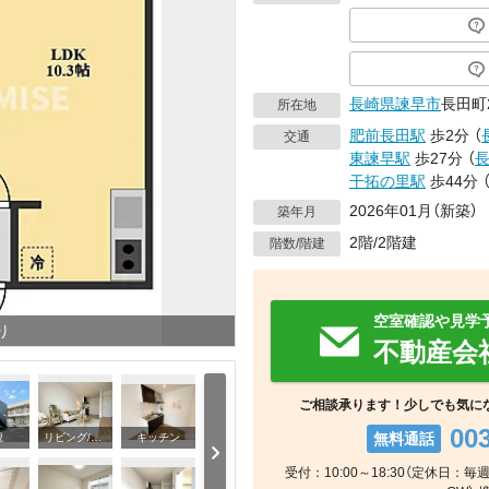
長崎県
諫早市
長田町2
所在地
肥前長田駅
歩2分
（
交通
東諫早駅
歩27分
（
干拓の里駅
歩44分
2026年01月（新築）
築年月
2階/2階建
階数/階建
空室確認や見学
り
不動産会
ご相談承ります！少しでも気に
00
無料通話
観
リビング/ダイニング
キッチン
受付：10:00～18:30（定休