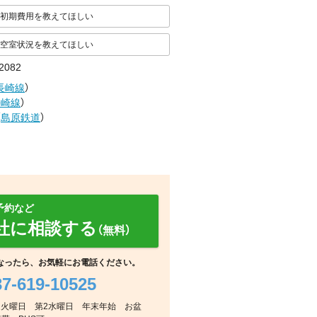
初期費用を教えてほしい
空室状況を教えてほしい
082
長崎線
）
長崎線
）
（
島原鉄道
）
予約など
社に相談する
（無料）
なったら、お気軽にお電話ください。
37-619-10525
その他
その他
その他
日：毎週火曜日 第2水曜日 年末年始 お盆