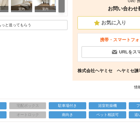
GW） 
お問い合わせ番号
玄関
室
室内
室内
お気に入り
もっと送ってもらう
携帯・スマートフォ
URLをス
株式会社ヘヤミセ ヘヤミセ諫
情報
宅配ボックス
駐車場付き
浴室乾燥機
上
オートロック
南向き
ペット相談可
追