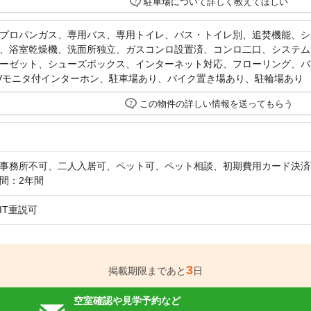
駐車場について詳しく教えてほしい
プロパンガス、専用バス、専用トイレ、バス・トイレ別、追焚機能、シ
、浴室乾燥機、洗面所独立、ガスコンロ設置済、コンロ二口、システム
ーゼット、シューズボックス、インターネット対応、フローリング、バ
Vモニタ付インターホン、駐車場あり、バイク置き場あり、駐輪場あり
この物件の詳しい情報を送ってもらう
事務所不可、二人入居可、ペット可、ペット相談、初期費用カード決済
間：2年間
IT重説可
3
掲載期限まであと
日
空室確認や見学予約など