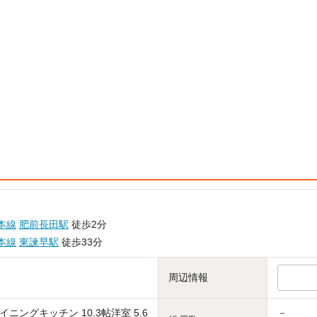
本線
肥前長田駅
徒歩2分
本線
東諫早駅
徒歩33分
周辺情報
ニングキッチン 10.3帖洋室 5.6
－