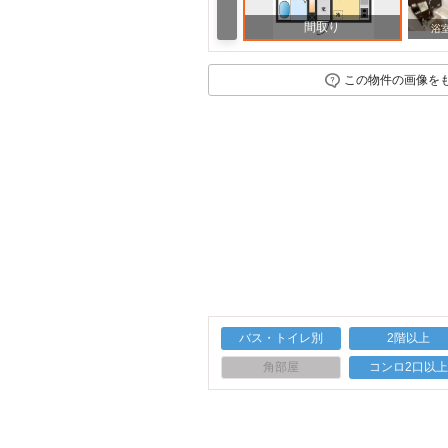
間取り
周辺
浴
この物件の画像を
バス・トイレ別
2階以上
角部屋
コンロ2口以