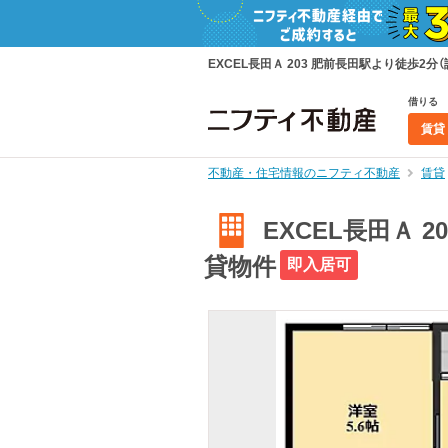
EXCEL長田Ａ 203 肥前長田駅より徒歩2分（
借りる
賃貸
不動産・住宅情報のニフティ不動産
賃貸
EXCEL長田Ａ 2
貸物件
即入居可