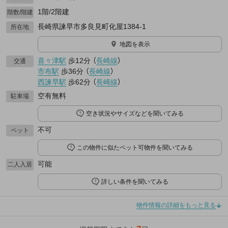
1階/2階建
階数/階建
長崎県諫早市多良見町化屋1384-1
所在地
地図を表示
喜々津駅
歩12分
（
長崎線
）
交通
市布駅
歩36分
（
長崎線
）
西諫早駅
歩62分
（
長崎線
）
空有無料
駐車場
空き状況やサイズなどを聞いてみる
不可
ペット
この物件に似たペット可物件を聞いてみる
可能
二人入居
詳しい条件を聞いてみる
物件情報の詳細をもっと見る