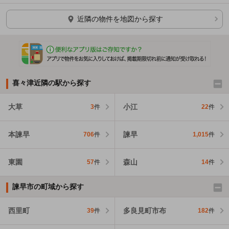
ほかの部屋を検索中…
近隣の物件を地図から探す
喜々津近隣の駅から探す
大草
小江
3
件
22
件
本諫早
諫早
706
件
1,015
件
東園
森山
57
件
14
件
諫早市の町域から探す
西里町
多良見町市布
39
件
182
件