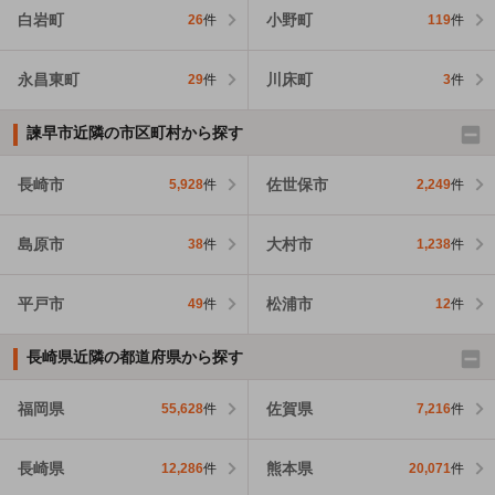
白岩町
小野町
26
件
119
件
永昌東町
川床町
29
件
3
件
諫早市近隣の市区町村から探す
長崎市
佐世保市
5,928
件
2,249
件
島原市
大村市
38
件
1,238
件
平戸市
松浦市
49
件
12
件
長崎県近隣の都道府県から探す
福岡県
佐賀県
55,628
件
7,216
件
長崎県
熊本県
12,286
件
20,071
件