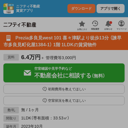
ニフティ不動産
ダウンロード
アプリで開く
賃貸アプリ
お知らせ
閲覧履歴
マイページ
お気に入り
Prezia多良見west 101 喜々津駅より徒歩13分 （諫早
市多良見町化屋1384-1） 1階 1LDKの賃貸物件
6.4万円
賃料
＋ 管理費等3,000円
空室確認や見学予約など
不動産会社に相談する
（無料）
初期費用を教えてほしい
空室状況を教えてほしい
無 / 1ヶ月
敷/礼
1LDK（専有面積：33.53㎡）
間取り
2023年10月
築年月