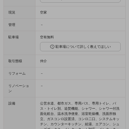
現況
空家
管理
－
駐車場
空有無料
駐車場について詳しく教えてほしい
取引態様
仲介
リフォーム
－
リノベーショ
－
ン
設備
公営水道、都市ガス、専用バス、専用トイレ、バ
ス・トイレ別、追焚機能、シャワー、シャワー付洗
面化粧台、温水洗浄便座、浴室乾燥機、洗面所独
立、ガスコンロ設置済、コンロ二口、システムキッ
チン、カウンターキッチン、給湯、エアコン、シュ