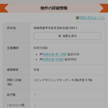
物件の詳細情報
情報の見方はこちら
所在地
長崎県諫早市多良見町化屋1384-1
地図を表示
交通機関
利用可能駅
JR
長崎本線
喜々津駅
徒歩13分
JR
長崎本線
市布駅
徒歩36分
建物構造
木造
間取り詳細
リビングダイニングキッチン 9.2帖洋室 3.7帖
（帖）
総戸数
－
バルコニー面
－