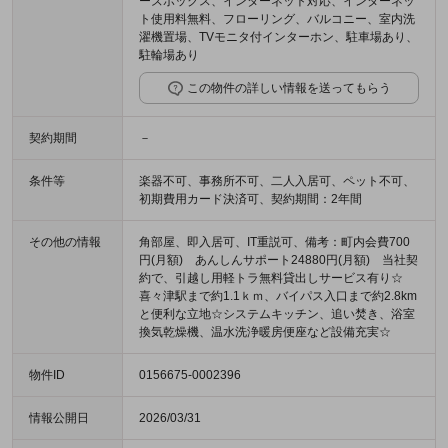
ーズボックス、インターネット対応、インターネッ
ト使用料無料、フローリング、バルコニー、室内洗
濯機置場、TVモニタ付インターホン、駐車場あり、
駐輪場あり
この物件の詳しい情報を送ってもらう
契約期間
－
条件等
楽器不可、事務所不可、二人入居可、ペット不可、
初期費用カード決済可、契約期間：2年間
その他の情報
角部屋、即入居可、IT重説可、備考：町内会費700
円(月額) あんしんサポート24880円(月額) 当社契
約で、引越し用軽トラ無料貸出しサービス有り☆
喜々津駅まで約1.1ｋｍ、バイパス入口まで約2.8km
と便利な立地☆システムキッチン、追い焚き、浴室
換気乾燥機、温水洗浄暖房便座など設備充実☆
物件ID
0156675-0002396
情報公開日
2026/03/31