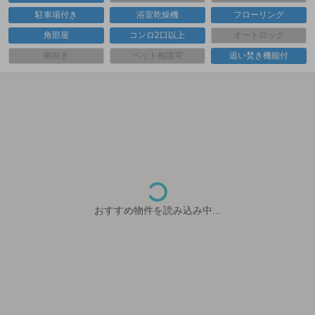
駐車場付き
浴室乾燥機
フローリング
角部屋
コンロ2口以上
オートロック
南向き
ペット相談可
追い焚き機能付
おすすめ物件を読み込み中...