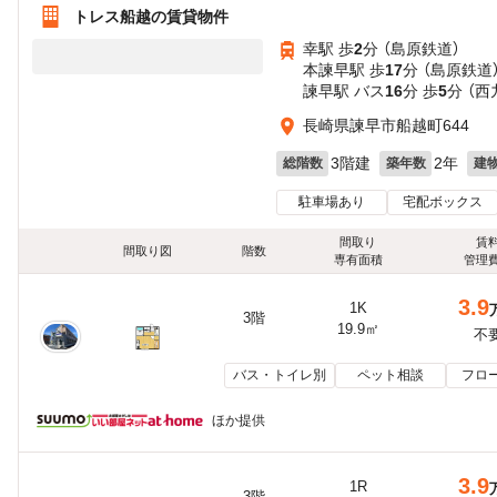
トレス船越の賃貸物件
幸駅 歩
2
分 （島原鉄道）
本諫早駅 歩
17
分 （島原鉄道
諫早駅 バス
16
分 歩
5
分 （
長崎県諫早市船越町644
3階建
2年
総階数
築年数
建
駐車場あり
宅配ボックス
間取り
賃
間取り図
階数
専有面積
管理
3.9
1K
3階
19.9㎡
不
バス・トイレ別
ペット相談
フロ
ほか提供
3.9
1R
3階