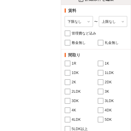
賃料
〜
管理費など込み
敷金無し
礼金無し
間取り
1R
1K
1DK
1LDK
2K
2DK
2LDK
3K
3DK
3LDK
4K
4DK
4LDK
5DK
5LDK以上