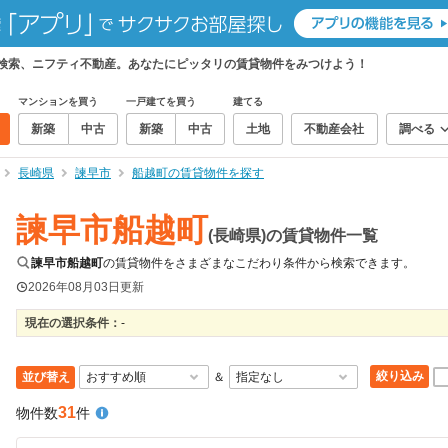
て検索、ニフティ不動産。あなたにピッタリの賃貸物件をみつけよう！
マンションを買う
一戸建てを買う
建てる
新築
中古
新築
中古
土地
不動産会社
調べる
長崎県
諫早市
船越町の賃貸物件を探す
諫早市船越町
(長崎県)の賃貸物件一覧
諫早市船越町
の賃貸物件をさまざまなこだわり条件から検索できます。
2026年08月03日
更新
現在の選択条件：
-
絞り込み
並び替え
＆
31
物件数
件