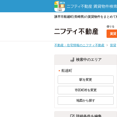
諫早市船越町(長崎県)の賃貸物件をまとめ
借りる
賃貸
不動産・住宅情報のニフティ不動産
賃貸
検索中のエリア
船越町
駅を変更
市区町村を変更
地図から探す
詳細条件を編集