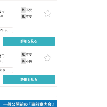
不要
敷
万円
不要
0円
礼
2口以上
詳細を見る
不要
敷
万円
不要
0円
礼
向き
詳細を見る