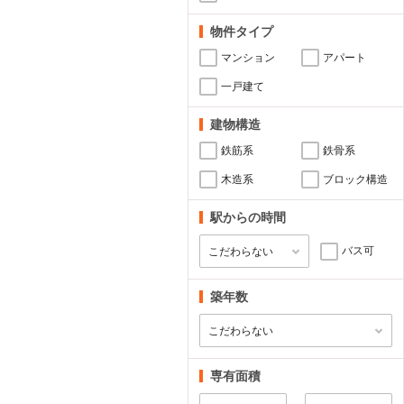
物件タイプ
マンション
アパート
一戸建て
建物構造
鉄筋系
鉄骨系
木造系
ブロック構造
駅からの時間
バス可
築年数
専有面積