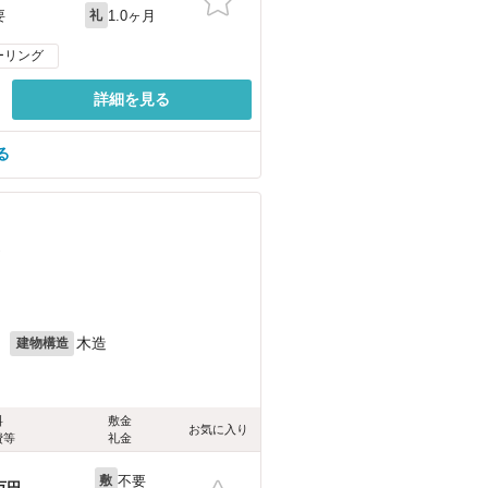
1.0ヶ月
要
礼
ーリング
詳細を見る
る
）
月
木造
建物構造
料
敷金
お気に入り
費等
礼金
不要
敷
万円