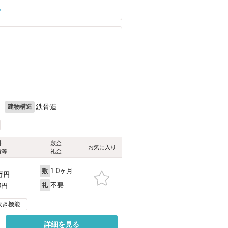
る
）
月
鉄骨造
建物構造
料
敷金
お気に入り
費等
礼金
1.0ヶ月
敷
万円
不要
0円
礼
炊き機能
詳細を見る