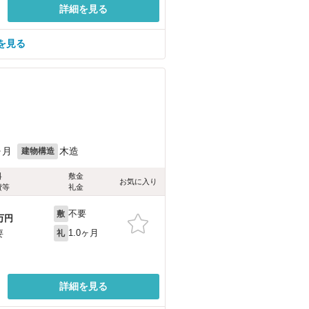
詳細を見る
を見る
ヶ月
木造
建物構造
料
敷金
お気に入り
費等
礼金
不要
敷
万円
1.0ヶ月
要
礼
詳細を見る