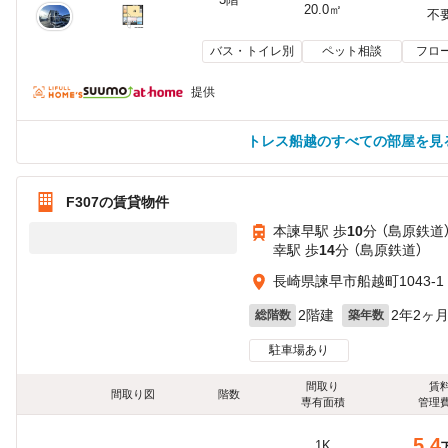
20.0㎡
不
バス・トイレ別
ペット相談
フロ
提供
トレス船越のすべての部屋を見
F307の賃貸物件
本諫早駅 歩
10
分 （島原鉄道
幸駅 歩
14
分 （島原鉄道）
長崎県諫早市船越町1043-1
2階建
2年2ヶ
総階数
築年数
駐車場あり
間取り
賃
間取り図
階数
専有面積
管理
5.4
1K