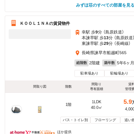
みずほ荘のすべての部屋を見
ＫＯＯＬ１ＮＡの賃貸物件
幸駅 歩
9
分 （島原鉄道）
本諫早駅 歩
13
分 （島原鉄道
東諫早駅 歩
29
分 （長崎線）
長崎県諫早市船越町565
2階建
5年6ヶ
総階数
築年数
駐車場あり
駐輪場あり
間取り
賃
間取り図
階数
専有面積
管理
5.9
1LDK
1階
40.0㎡
4,00
バス・トイレ別
フローリング
追い
ほか提供