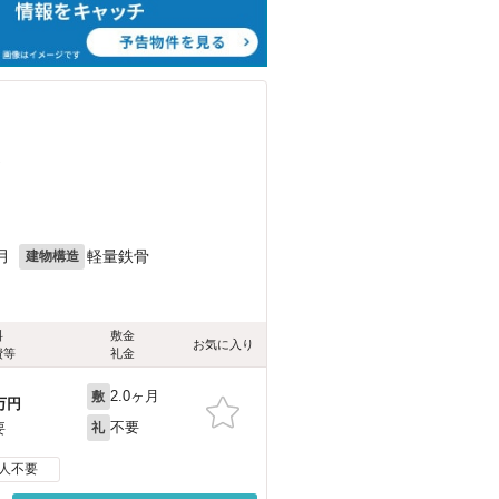
）
月
軽量鉄骨
建物構造
料
敷金
お気に入り
費等
礼金
2.0ヶ月
敷
万円
不要
要
礼
人不要