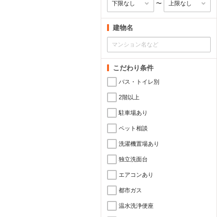
〜
建物名
こだわり条件
バス・トイレ別
2階以上
駐車場あり
ペット相談
洗濯機置場あり
独立洗面台
エアコンあり
都市ガス
温水洗浄便座