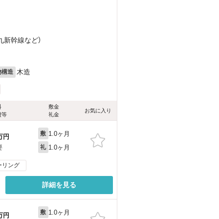
）
西九新幹線
など
）
木造
物構造
料
敷金
お気に入り
費等
礼金
1.0ヶ月
敷
万円
1.0ヶ月
要
礼
ーリング
詳細を見る
1.0ヶ月
敷
万円