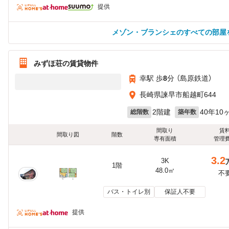
提供
メゾン・ブランシェのすべての部屋
みずほ荘の賃貸物件
幸駅 歩
8
分 （島原鉄道）
長崎県諫早市船越町644
2階建
40年10
総階数
築年数
間取り
賃
間取り図
階数
専有面積
管理
3.2
3K
1階
48.0㎡
不
バス・トイレ別
保証人不要
提供