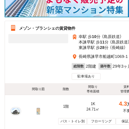
メゾン・ブランシェの賃貸物件
幸駅 歩
10
分 （島原鉄道）
本諫早駅 歩
11
分 （島原鉄道
東諫早駅 歩
28
分 （長崎線）
長崎県諫早市船越町1069-1
2階建
29年3ヶ
総階数
築年数
駐車場あり
間取り
賃
間取り図
階数
専有面積
管理
4.3
1K
1階
24.71㎡
不
バス・トイレ別
フローリング
保証