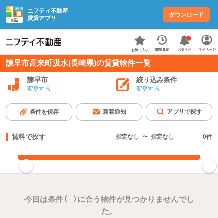
ニフティ不動産
ダウンロード
賃貸アプリ
お知らせ
閲覧履歴
マイページ
お気に入り
諫早市高来町汲水(長崎県)の賃貸物件一覧
諫早市
絞り込み条件
変更する
変更する
条件を保存
新着通知
アプリで探す
賃料で探す
指定なし
〜
指定なし
0
件
指定した賃料で絞り込む
今回は条件（
-
）に合う物件が見つかりませんでし
た。