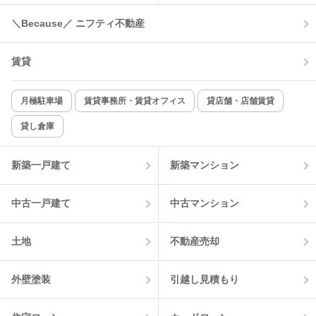
コンロ2口以上
追焚き機能
＼Because／ ニフティ不動産
TV付インターホン
角部屋
賃貸
新着のみ
インターネット無料
月極駐車場
賃貸事務所・賃貸オフィス
貸店舗・店舗賃貸
貸し倉庫
該当件数:
物件一覧に反映
0
件
新築一戸建て
新築マンション
中古一戸建て
中古マンション
土地
不動産売却
外壁塗装
引越し見積もり