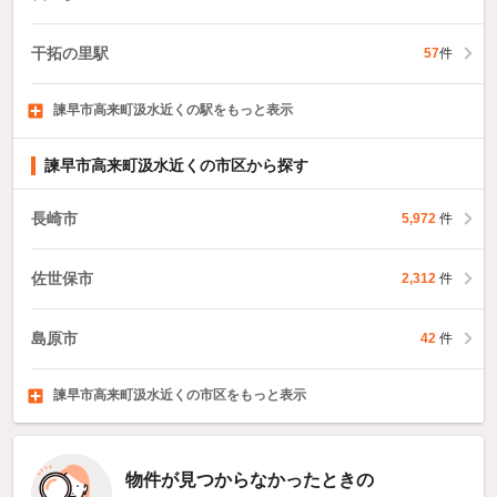
干拓の里駅
57
件
諫早市高来町汲水近くの駅をもっと表示
湯江駅
諫早駅
小長井駅
30
1,046
件
2
件
件
諫早市高来町汲水近くの市区から探す
長崎市
5,972
件
佐世保市
2,312
件
島原市
42
件
諫早市高来町汲水近くの市区をもっと表示
大村市
平戸市
松浦市
1,260
54
12
件
件
件
物件が見つからなかったときの