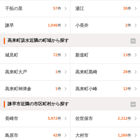
干拓の里
湯江
57
件
30
件
諫早
小長井
1,046
件
2
件
高来町汲水近隣の町域から探す
城見町
新道町
72
件
13
件
高来町大戸
高来町黒崎
1
件
28
件
高来町神津倉
高来町小峰
1
件
12
件
諫早市近隣の市区町村から探す
長崎市
佐世保市
5,972
件
2,312
件
島原市
大村市
42
件
1,260
件