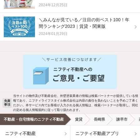
2024年12月25日
＼みんなが見ている／注目の街ベスト100！年
間ランキング2023｜賃貸・関東版
2024年01月29日
他の人はこんな条件で絞り込んでいます！
人気のこだわり条件
バス・トイレ別
2階以上
駐車場あり
ペット相談
当サイトの物件及び不動産会社、外壁塗装業者の情報は検索パートナーが提供している情
報であり、ニフティライフスタイル株式会社は内容の責任を負わないことを予めご了承く
免責
洗濯機置場あり
独立洗面台
事項
ださい。本サービス内でお客様が入力される個人情報は、検索パートナーが取得し、同社
の定める個人情報規約に従って取り扱われます。
エアコンあり
都市ガス
不動産・住宅情報のニフティ不動産
賃貸
長崎県
諫早市
ニフティ不動産
ニフティ不動産アプリ
温水洗浄便座
オートロック