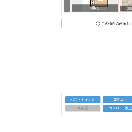
間取り
浴
この物件の画像を
バス・トイレ別
2階以上
角部屋
コンロ2口以