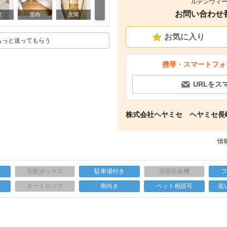
ルデンウィー
お問い合わせ番号
その他
室
室内
玄関
お気に入り
もっと送ってもらう
携帯・スマートフォ
URLをス
株式会社ヘヤミセ ヘヤミセ長
情報
宅配ボックス
駐車場付き
浴室乾燥機
上
オートロック
南向き
ペット相談可
追