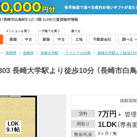
（長崎市白鳥町9-12） 3階 1LDKの賃貸物件情報
マンションを買う
一戸建てを買う
建てる
新築
中古
新築
中古
土地
不動産会社
調べる
長崎県
長崎市
長崎大学駅
ファミール白鳥
長崎大学駅より徒歩10分
03 長崎大学駅より徒歩10分 （長崎市白鳥町9-
掲載期限
7万円
賃料
＋ 管理
1LDK
間取り
（専有面
2ヶ月 / 無
敷金/礼金