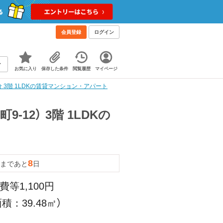
会員登録
ログイン
お気に入り
保存した条件
閲覧履歴
マイページ
 3階 1LDKの賃貸マンション・アパート
12） 3階 1LDKの
8
まであと
日
費等1,100円
積：39.48㎡）