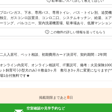
駐車場について詳しく教えてほしい
プロパンガス、下水、専用バス、専用トイレ、バス・トイレ別、追焚機
独立、ガスコンロ設置済、コンロ二口、システムキッチン、給湯、エア
ーリング、バルコニー、室内洗濯機置場、駐車場あり、低層マンション
この物件の詳しい情報を送ってもらう
二人入居可、ペット相談、初期費用カード決済可、契約期間：2年間
オンライン内見可、オンライン相談可、IT重説可、備考：火災保険1000円(
ペット飼育可（小型犬のみ）※敷金3ヶ月 敷引き3ヶ月に変更になります(
場1台付無料です★
8
掲載期限まであと
日
空室確認や見学予約など