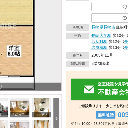
長崎県
長崎市
白鳥町9
所在地
長崎大学駅
歩10分
交通
若葉町駅
歩12分
（
岩屋橋駅
歩13分
（
2005年11月
築年月
3階/3階建
階数/階建
空室確認や見学
り
不動産会
ご相談承ります！少しでも気に
00
無料通話
観
リビング/ダイニング
キッチン
受付：10:00～18:30（定休日：