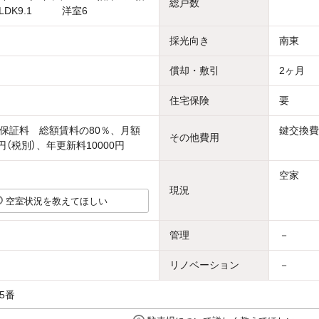
総戸数
］LDK9.1 洋室6
採光向き
南東
償却・敷引
2ヶ月
住宅保険
要
保証料 総額賃料の80％、月額
鍵交換費
その他費用
円（税別）、年更新料10000円
空家
現況
空室状況を教えてほしい
管理
－
リノベーション
－
5番