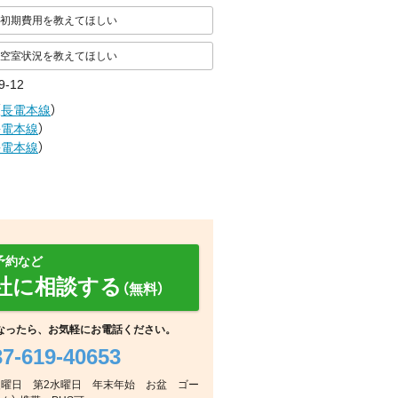
初期費用を教えてほしい
空室状況を教えてほしい
-12
（
長電本線
）
長電本線
）
長電本線
）
予約など
社に相談する
（無料）
なったら、お気軽にお電話ください。
37-619-40653
その他
その他
周辺
毎週火曜日 第2水曜日 年末年始 お盆 ゴー