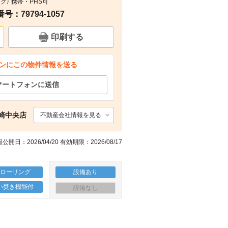
ク） 携帯・PHS可
：79794-1057
周辺
周辺
周辺
周辺
印刷する
ンにこの物件情報を送る
マートフォンに送信
崎中央店
不動産会社情報を見る
公開日：2026/04/20 有効期限：2026/08/17
フローリング
設備あり
い焚き機能付
設備なし