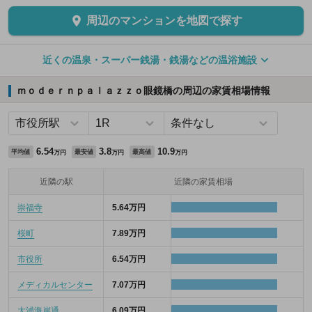
周辺のマンションを地図で探す
近くの温泉・スーパー銭湯・銭湯などの温浴施設
ｍｏｄｅｒｎｐａｌａｚｚｏ眼鏡橋の周辺の家賃相場情報
6.54
3.8
10.9
平均値
最安値
最高値
万円
万円
万円
近隣の駅
近隣の家賃相場
崇福寺
5.64万円
桜町
7.89万円
市役所
6.54万円
メディカルセンター
7.07万円
大浦海岸通
6.09万円