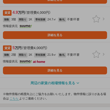
4.9
万円
（管理費4,000円）
賃貸
3階
1K
24.7㎡
不要/不要
階数
間取り
専有面積
敷/礼
情報提供元
詳細を見る
5
万円
（管理費4,000円）
賃貸
2階
1K
21.9㎡
不要/不要
階数
間取り
専有面積
敷/礼
情報提供元
詳細を見る
周辺の家賃の相場情報を見る
※物件情報の精度向上にご協力をお願いいたします。物件情報に誤りがある場
合は
こちら
よりご連絡ください。