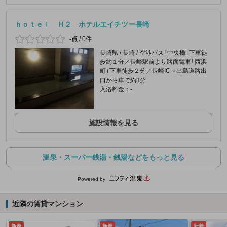
ｈｏｔｅｌ Ｈ２ ホテルエイチツー長崎
-点
/
0件
長崎県 / 長崎 / 空港バス「中央橋」下車徒
歩約１分／長崎駅前より路面電車「西浜
町」下車徒歩２分／長崎IC～出島道路出
口から車で約3分
入浴料金：-
施設情報を見る
温泉・スーパー銭湯・銭湯などをもっと見る
Powered by
近隣の賃貸マンション
新着
新着
新着