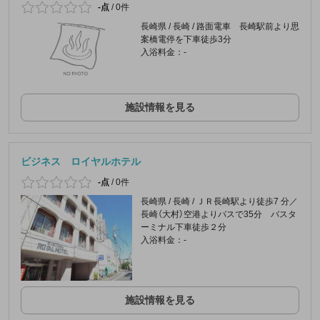
-点
/
0件
長崎県 / 長崎 / 路面電車 長崎駅前より思
案橋電停を下車徒歩3分
入浴料金：-
施設情報を見る
ビジネス ロイヤルホテル
-点
/
0件
長崎県 / 長崎 / ＪＲ長崎駅より徒歩7 分／
長崎（大村）空港よりバスで35分 バスタ
ーミナル下車徒歩２分
入浴料金：-
施設情報を見る