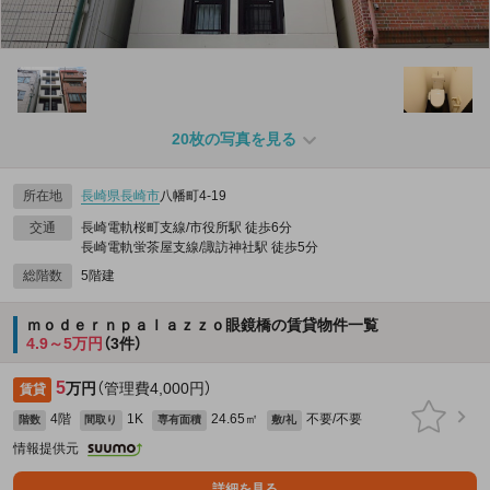
20枚の写真を見る
所在地
長崎県
長崎市
八幡町4-19
交通
長崎電軌桜町支線/市役所駅 徒歩6分
長崎電軌蛍茶屋支線/諏訪神社駅 徒歩5分
総階数
5階建
ｍｏｄｅｒｎｐａｌａｚｚｏ眼鏡橋の賃貸物件一覧
4.9～5万円
（3件）
5
万円
（管理費4,000円）
賃貸
4階
1K
24.65㎡
不要/不要
階数
間取り
専有面積
敷/礼
情報提供元
詳細を見る