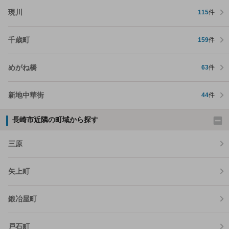
現川
115
件
千歳町
159
件
めがね橋
63
件
新地中華街
44
件
長崎市近隣の町域から探す
三原
矢上町
鍛冶屋町
戸石町