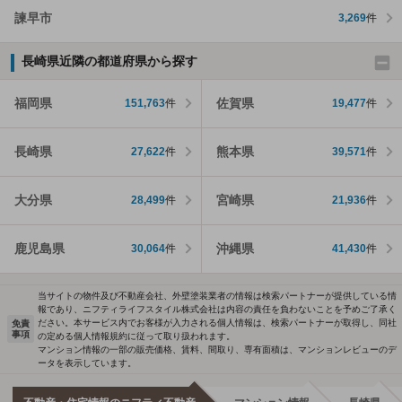
諫早市
3,269
件
長崎県近隣の都道府県から探す
福岡県
佐賀県
151,763
件
19,477
件
長崎県
熊本県
27,622
件
39,571
件
大分県
宮崎県
28,499
件
21,936
件
鹿児島県
沖縄県
30,064
件
41,430
件
当サイトの物件及び不動産会社、外壁塗装業者の情報は検索パートナーが提供している情
報であり、ニフティライフスタイル株式会社は内容の責任を負わないことを予めご了承く
ださい。本サービス内でお客様が入力される個人情報は、検索パートナーが取得し、同社
免責
事項
の定める個人情報規約に従って取り扱われます。
マンション情報の一部の販売価格、賃料、間取り、専有面積は、マンションレビューのデ
ータを表示しています。