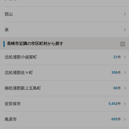
西山
泉
長崎市近隣の市区町村から探す
北松浦郡小値賀町
21
件
北松浦郡佐々町
306
件
南松浦郡新上五島町
66
件
佐世保市
5,442
件
島原市
685
件