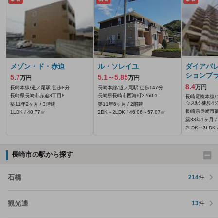
メゾン・ド・赤迫
ル・ソレイユ
ダイアパ
ションプ
5.7
5.1～5.85
万円
万円
8.4
万円
長崎本線/道ノ尾駅 徒歩8分
長崎本線/道ノ尾駅 徒歩147分
長崎県長崎市赤迫3丁目8
長崎県長崎市西海町3260‐1
長崎電軌本線/
ウス駅 徒歩4
築11年2ヶ月 / 3階建
築11年6ヶ月 / 2階建
長崎県長崎市御
1LDK / 40.77㎡
2DK～2LDK / 46.06～57.07㎡
築33年1ヶ月 /
2LDK～3LDK /
長崎市の駅から探す
石橋
214
件
観光通
13
件