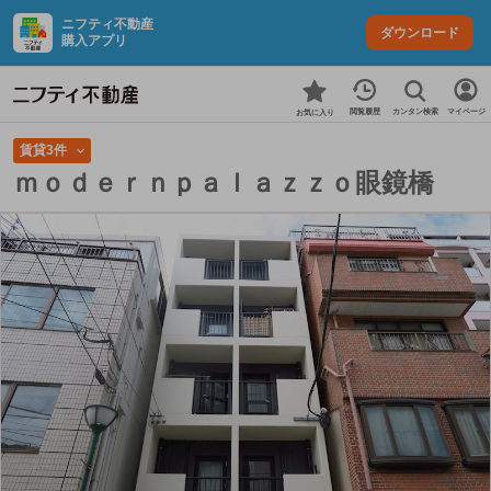
ニフティ不動産
ダウンロード
購入アプリ
カンタン検索
閲覧履歴
マイページ
お気に入り
賃貸3件
ｍｏｄｅｒｎｐａｌａｚｚｏ眼鏡橋