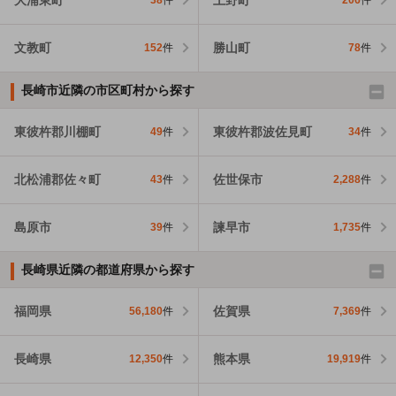
38
件
206
件
文教町
勝山町
152
件
78
件
長崎市近隣の市区町村から探す
東彼杵郡川棚町
東彼杵郡波佐見町
49
件
34
件
北松浦郡佐々町
佐世保市
43
件
2,288
件
島原市
諫早市
39
件
1,735
件
長崎県近隣の都道府県から探す
福岡県
佐賀県
56,180
件
7,369
件
長崎県
熊本県
12,350
件
19,919
件