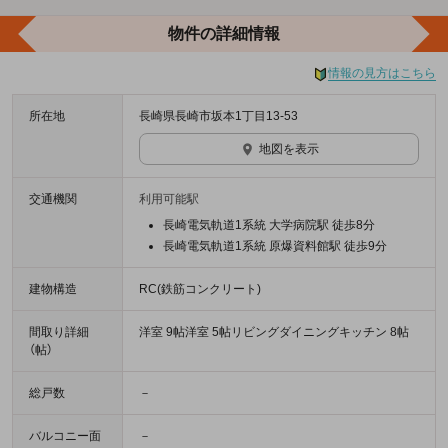
物件の詳細情報
情報の見方はこちら
所在地
長崎県長崎市坂本1丁目13-53
地図を表示
交通機関
利用可能駅
長崎電気軌道1系統 大学病院駅 徒歩8分
長崎電気軌道1系統 原爆資料館駅 徒歩9分
建物構造
RC(鉄筋コンクリート)
間取り詳細
洋室 9帖洋室 5帖リビングダイニングキッチン 8帖
（帖）
総戸数
－
バルコニー面
－