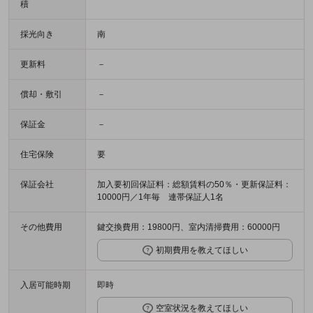
積
採光向き
南
更新料
－
償却・敷引
－
保証金
－
住宅保険
要
保証会社
加入要初回保証料：総額賃料の50％・更新保証料：
10000円／1年毎 連帯保証人1名
その他費用
鍵交換費用：19800円、室内清掃費用：60000円
初期費用を教えてほしい
入居可能時期
即時
空室状況を教えてほしい