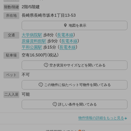
2階/5階建
階数/階建
長崎県長崎市坂本1丁目13-53
所在地
地図を表示
大学病院駅
歩8分
（
長電本線
）
交通
原爆資料館駅
歩9分
（
長電本線
）
平和公園駅
歩15分
（
長電本線
）
空有16,500円（税込）
駐車場
空き状況やサイズなどを聞いてみる
不可
ペット
この物件に似たペット可物件を聞いてみる
可能
二人入居
詳しい条件を聞いてみる
物件情報の詳細をもっと見る