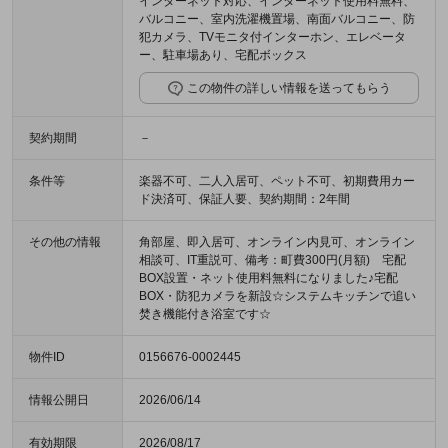
インターネット対応、インターネット使用料無料、
バルコニー、室内洗濯機置場、南面バルコニー、防
犯カメラ、TVモニタ付インターホン、エレベータ
ー、駐車場あり、宅配ボックス
この物件の詳しい情報を送ってもらう
契約期間
－
条件等
楽器不可、二人入居可、ペット不可、初期費用カー
ド決済可、保証人要、契約期間：2年間
その他の情報
角部屋、即入居可、オンライン内見可、オンライン
相談可、IT重説可、備考：町費300円(月額) 宅配
BOX設置・ネット使用料無料になりました♪宅配
BOX・防犯カメラを新設☆システムキッチンで追い
焚き機能付き浴室です☆
物件ID
0156676-0002445
情報公開日
2026/06/14
有効期限
2026/08/17