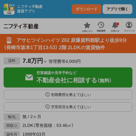
ニフティ不動産
ダウンロード
アプリで開く
賃貸アプリ
お知らせ
閲覧履歴
マイページ
お気に入り
アサヒツインハイツ 202 原爆資料館駅より徒歩9分
（長崎市坂本1丁目13-53） 2階 2LDKの賃貸物件
7.8万円
賃料
＋ 管理費等4,000円
空室確認や見学予約など
不動産会社に相談する
（無料）
初期費用を教えてほしい
空室状況を教えてほしい
無 / 2ヶ月
敷/礼
2LDK（専有面積：53.46㎡）
間取り
1988年03月
築年月