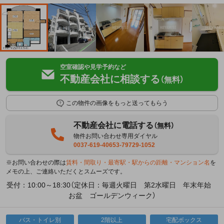
空室確認や見学予約など
不動産会社に相談する
（無料）
この物件の画像をもっと送ってもらう
不動産会社に電話する
（無料）
物件お問い合わせ専用ダイヤル
0037-619-40653-79729-1052
※お問い合わせの際は
賃料・間取り・最寄駅・駅からの距離・マンション名
を
メモの上、ご連絡いただくとスムーズです。
受付：10:00～18:30（定休日：毎週火曜日 第2水曜日 年末年始
お盆 ゴールデンウィーク）
バス・トイレ別
2階以上
宅配ボックス