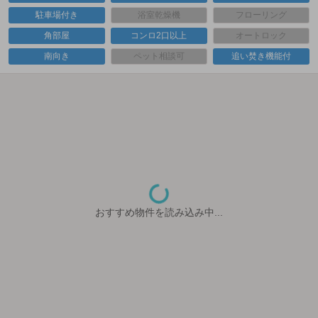
駐車場付き
浴室乾燥機
フローリング
角部屋
コンロ2口以上
オートロック
南向き
ペット相談可
追い焚き機能付
おすすめ物件を読み込み中...