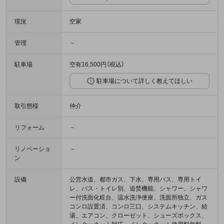
現況
空家
管理
－
駐車場
空有16,500円（税込）
駐車場について詳しく教えてほしい
取引態様
仲介
リフォーム
－
リノベーショ
－
ン
設備
公営水道、都市ガス、下水、専用バス、専用トイ
レ、バス・トイレ別、追焚機能、シャワー、シャワ
ー付洗面化粧台、温水洗浄便座、洗面所独立、ガス
コンロ設置済、コンロ三口、システムキッチン、給
湯、エアコン、クローゼット、シューズボックス、