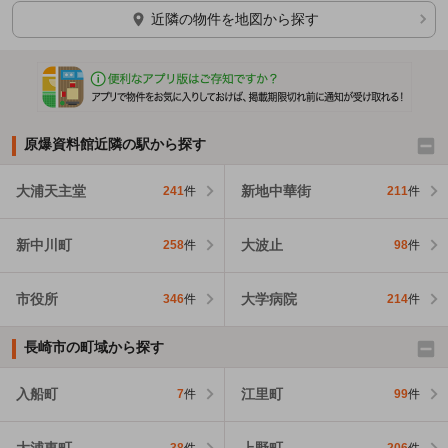
ほかの部屋を検索中…
近隣の物件を地図から探す
原爆資料館近隣の駅から探す
大浦天主堂
新地中華街
241
件
211
件
新中川町
大波止
258
件
98
件
市役所
大学病院
346
件
214
件
長崎市の町域から探す
入船町
江里町
7
件
99
件
大浦東町
上野町