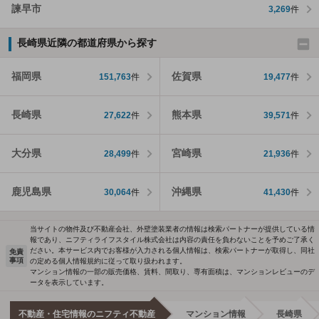
諫早市
3,269
件
長崎県近隣の都道府県から探す
福岡県
佐賀県
151,763
件
19,477
件
長崎県
熊本県
27,622
件
39,571
件
大分県
宮崎県
28,499
件
21,936
件
鹿児島県
沖縄県
30,064
件
41,430
件
当サイトの物件及び不動産会社、外壁塗装業者の情報は検索パートナーが提供している情
報であり、ニフティライフスタイル株式会社は内容の責任を負わないことを予めご了承く
ださい。本サービス内でお客様が入力される個人情報は、検索パートナーが取得し、同社
免責
事項
の定める個人情報規約に従って取り扱われます。
マンション情報の一部の販売価格、賃料、間取り、専有面積は、マンションレビューのデ
ータを表示しています。
不動産・住宅情報のニフティ不動産
マンション情報
長崎県