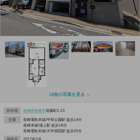
18枚の写真を見る
所在地
長崎県
長崎市
花園町2-23
交通
長崎電軌本線/平和公園駅 徒歩14分
長崎本線/浦上駅 徒歩18分
長崎電軌本線/大学病院駅 徒歩20分
築年月
2017年3月