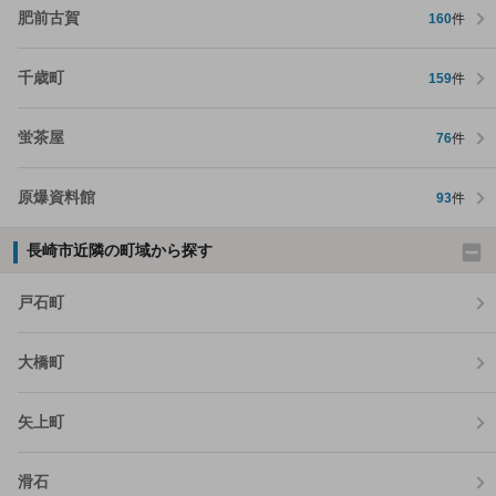
肥前古賀
160
件
千歳町
159
件
蛍茶屋
76
件
原爆資料館
93
件
長崎市近隣の町域から探す
戸石町
大橋町
矢上町
滑石