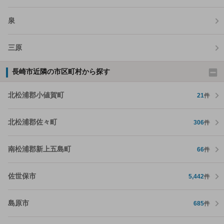
泉
三原
長崎市近隣の市区町村から探す
北松浦郡小値賀町
21
件
北松浦郡佐々町
306
件
南松浦郡新上五島町
66
件
佐世保市
5,442
件
島原市
685
件