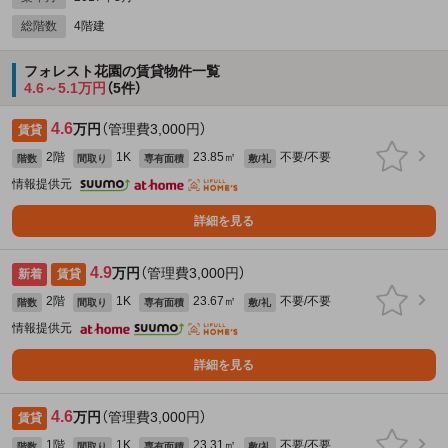
総階数
4階建
フォレスト花園の賃貸物件一覧
4.6～5.1万円
（5件）
4.6
万円
（管理費3,000円）
賃貸
2階
1K
23.85㎡
不要/不要
階数
間取り
専有面積
敷/礼
情報提供元
詳細を見る
4.9
万円
（管理費3,000円）
新着
賃貸
2階
1K
23.67㎡
不要/不要
階数
間取り
専有面積
敷/礼
情報提供元
詳細を見る
4.6
万円
（管理費3,000円）
賃貸
1階
1K
23.31㎡
不要/不要
階数
間取り
専有面積
敷/礼