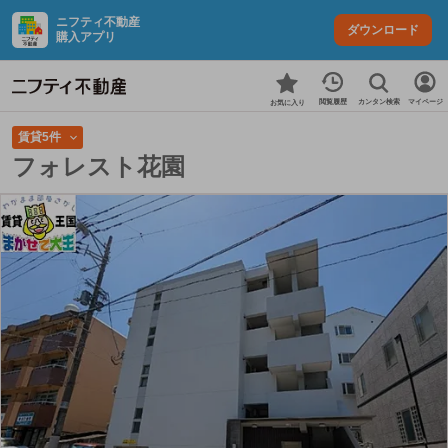
ニフティ不動産
ダウンロード
購入アプリ
カンタン検索
閲覧履歴
マイページ
お気に入り
賃貸5件
フォレスト花園