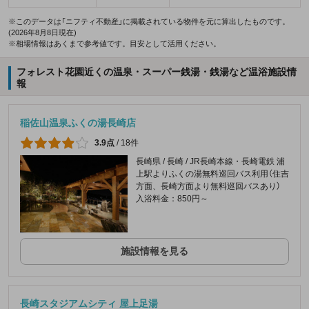
※このデータは「ニフティ不動産」に掲載されている物件を元に算出したものです。
(2026年8月8日現在)
※相場情報はあくまで参考値です。目安として活用ください。
フォレスト花園近くの温泉・スーパー銭湯・銭湯など温浴施設情
報
稲佐山温泉ふくの湯長崎店
3.9点
/
18件
長崎県 / 長崎 / JR長崎本線・長崎電鉄 浦
上駅よりふくの湯無料巡回バス利用（住吉
方面、長崎方面より無料巡回バスあり）
入浴料金：850円～
施設情報を見る
長崎スタジアムシティ 屋上足湯