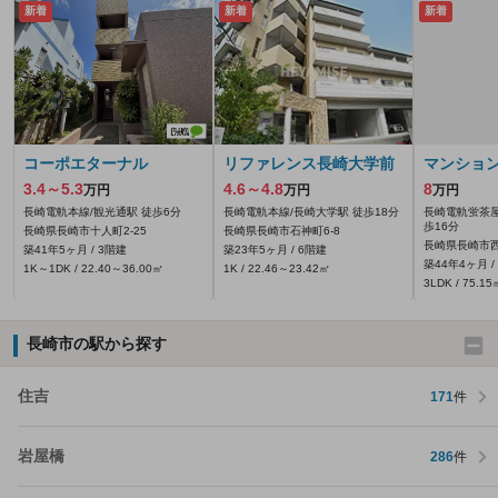
新着
新着
新着
コーポエターナル
リファレンス長崎大学前
マンショ
3.4～5.3
4.6～4.8
8
万円
万円
万円
長崎電軌本線/観光通駅 徒歩6分
長崎電軌本線/長崎大学駅 徒歩18分
長崎電軌蛍茶屋
歩16分
長崎県長崎市十人町2-25
長崎県長崎市石神町6-8
長崎県長崎市西
築41年5ヶ月 / 3階建
築23年5ヶ月 / 6階建
築44年4ヶ月 /
1K～1DK / 22.40～36.00㎡
1K / 22.46～23.42㎡
3LDK / 75.15
長崎市の駅から探す
住吉
171
件
岩屋橋
286
件