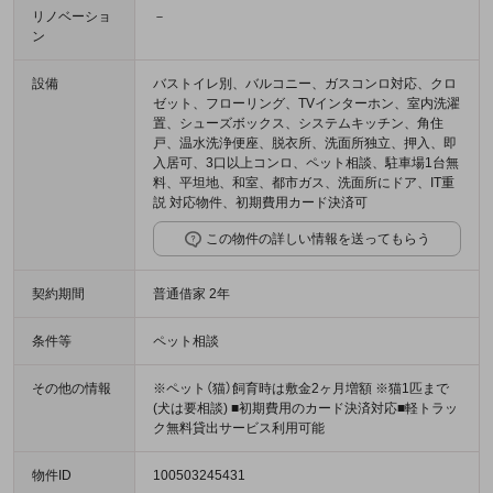
リノベーショ
－
ン
設備
バストイレ別、バルコニー、ガスコンロ対応、クロ
ゼット、フローリング、TVインターホン、室内洗濯
置、シューズボックス、システムキッチン、角住
戸、温水洗浄便座、脱衣所、洗面所独立、押入、即
入居可、3口以上コンロ、ペット相談、駐車場1台無
料、平坦地、和室、都市ガス、洗面所にドア、IT重
説 対応物件、初期費用カード決済可
この物件の詳しい情報を送ってもらう
契約期間
普通借家 2年
条件等
ペット相談
その他の情報
※ペット（猫）飼育時は敷金2ヶ月増額 ※猫1匹まで
(犬は要相談) ■初期費用のカード決済対応■軽トラッ
ク無料貸出サービス利用可能
物件ID
100503245431