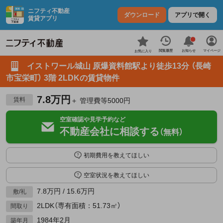
ニフティ不動産
ダウンロード
アプリで開く
賃貸アプリ
お知らせ
閲覧履歴
マイページ
お気に入り
イストワール城山 原爆資料館駅より徒歩13分 （長崎
市宝栄町） 3階 2LDKの賃貸物件
7.8万円
賃料
＋ 管理費等5000円
空室確認や見学予約など
不動産会社に相談する
（無料）
初期費用を教えてほしい
空室状況を教えてほしい
7.8万円 / 15.6万円
敷/礼
2LDK（専有面積：51.73㎡）
間取り
1984年2月
築年月