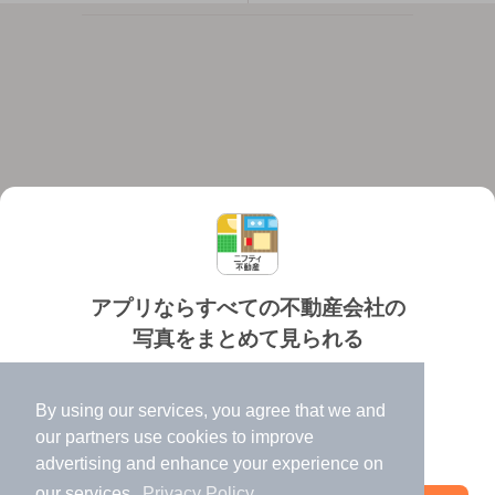
アプリならすべての不動産会社の
写真をまとめて見られる
対応機種
個人情報保護ポリシー
利用規約
運営会社
✔️
たくさんの写真でイメージふくらむ
ヘルプ・お問い合わせ
採用情報
By using our services, you agree that we and
✔️
高速表示で似た物件も見つけやすい
our
partners
use cookies to improve
✔️
便利な通知機能も充実
advertising and enhance your experience on
our services.
Privacy Policy