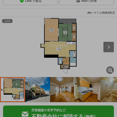
LINEで送る
Mailで共有
(株)ヘヤミセ長崎浜町店
1
/
20
空室確認や見学予約など
不動産会社に相談する
（無料）