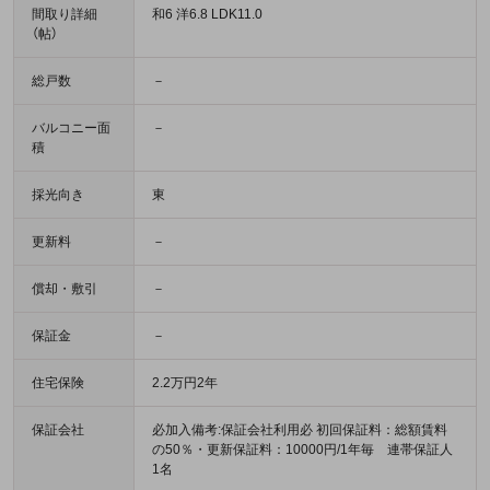
間取り詳細
和6 洋6.8 LDK11.0
（帖）
総戸数
－
バルコニー面
－
積
採光向き
東
更新料
－
償却・敷引
－
保証金
－
住宅保険
2.2万円2年
保証会社
必加入備考:保証会社利用必 初回保証料：総額賃料
の50％・更新保証料：10000円/1年毎 連帯保証人
1名