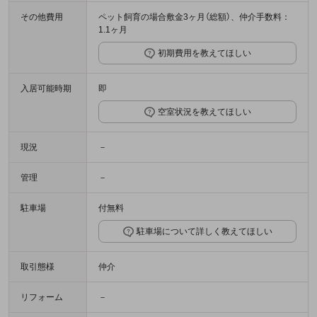
その他費用
ペット飼育の場合敷金3ヶ月（総額）、仲介手数料：
1.1ヶ月
初期費用を教えてほしい
入居可能時期
即
空室状況を教えてほしい
現況
－
管理
－
駐車場
付無料
駐車場について詳しく教えてほしい
取引態様
仲介
リフォーム
－