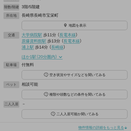
3階/5階建
階数/階建
長崎県長崎市宝栄町
所在地
地図を表示
大学病院駅
歩11分
（
長電本線
）
交通
原爆資料館駅
歩13分
（
長電本線
）
浦上駅
歩14分
（
長崎線
）
ほか1駅（20分圏内）
付無料
駐車場
空き状況やサイズなどを聞いてみる
相談可能
ペット
種類や頭数などの条件を聞いてみる
－
二人入居
二人入居可能か聞いてみる
物件情報の詳細をもっと見る