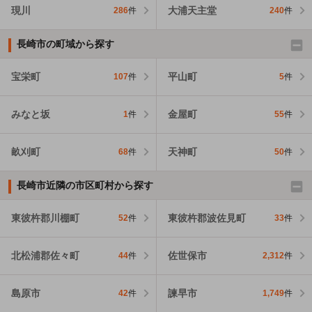
現川
大浦天主堂
286
件
240
件
長崎市の町域から探す
宝栄町
平山町
107
件
5
件
みなと坂
金屋町
1
件
55
件
畝刈町
天神町
68
件
50
件
長崎市近隣の市区町村から探す
東彼杵郡川棚町
東彼杵郡波佐見町
52
件
33
件
北松浦郡佐々町
佐世保市
44
件
2,312
件
島原市
諫早市
42
件
1,749
件