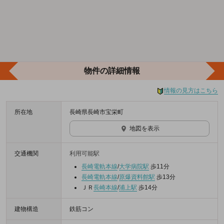
物件の詳細情報
情報の見方はこちら
所在地
長崎県長崎市宝栄町
地図を表示
交通機関
利用可能駅
長崎電軌本線
/
大学病院駅
歩11分
長崎電軌本線
/
原爆資料館駅
歩13分
ＪＲ
長崎本線
/
浦上駅
歩14分
建物構造
鉄筋コン