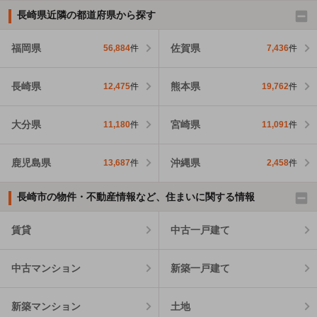
長崎県近隣の都道府県から探す
福岡県
佐賀県
56,884
件
7,436
件
長崎県
熊本県
12,475
件
19,762
件
大分県
宮崎県
11,180
件
11,091
件
鹿児島県
沖縄県
13,687
件
2,458
件
長崎市の物件・不動産情報など、住まいに関する情報
賃貸
中古一戸建て
中古マンション
新築一戸建て
新築マンション
土地