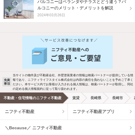
バルコニーはベランダやテラスとどう違う？バ
ルコニーのメリット・デメリットを解説
2024年03月26日
他の人はこんな条件で絞り込んでいます！
人気のこだわり条件
バス・トイレ別
2階以上
駐車場あり
ペット相談
当サイトの物件及び不動産会社、外壁塗装業者の情報は検索パートナーが提供している情
報であり、ニフティライフスタイル株式会社は内容の責任を負わないことを予めご了承く
免責
事項
ださい。本サービス内でお客様が入力される個人情報は、検索パートナーが取得し、同社
洗濯機置場あり
独立洗面台
の定める個人情報規約に従って取り扱われます。
不動産・住宅情報のニフティ不動産
賃貸
長崎県
長崎市
エアコンあり
都市ガス
ニフティ不動産
ニフティ不動産アプリ
温水洗浄便座
オートロック
＼Because／ ニフティ不動産
コンロ2口以上
追焚き機能