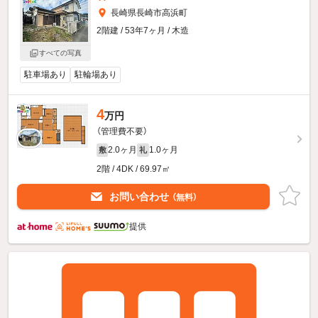
長崎県長崎市高浜町
2階建 / 53年7ヶ月 / 木造
すべての写真
駐車場あり
駐輪場あり
4
万円
（管理費不要）
2.0ヶ月
1.0ヶ月
敷
礼
2階 / 4DK / 69.97㎡
お問い合わせ
（無料）
提供