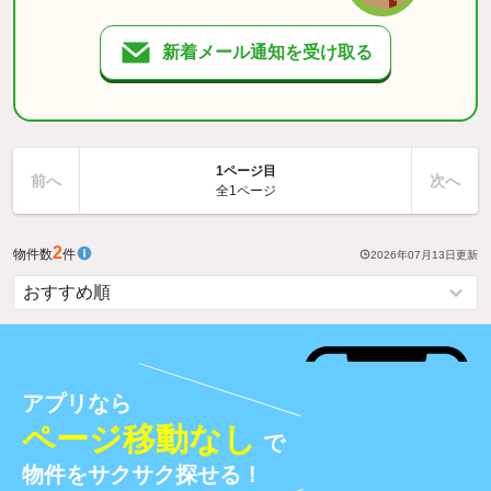
新着メール通知を受け取る
1ページ目
前へ
次へ
全1ページ
2
物件数
件
2026年07月13日
更新
アプリなら
ページ移動なし
で
物件をサクサク探せる！