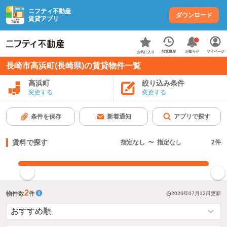
ニフティ不動産
ダウンロード
賃貸アプリ
お知らせ
閲覧履歴
マイページ
お気に入り
長崎市高浜町(長崎県)の賃貸物件一覧
高浜町
絞り込み条件
変更する
変更する
条件を保存
新着通知
アプリで探す
賃料で探す
指定なし
〜
指定なし
2
件
指定した賃料で絞り込む
2
物件数
件
2026年07月13日
更新