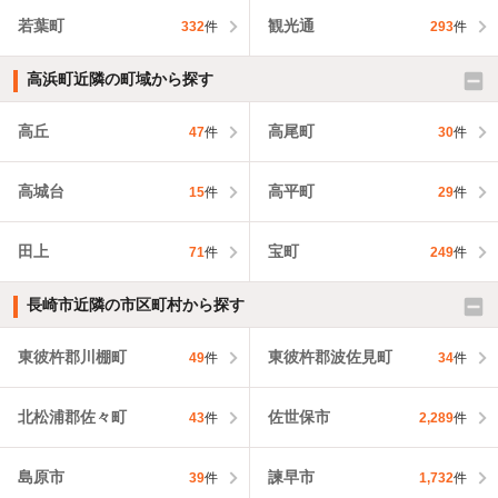
若葉町
観光通
332
件
293
件
高浜町近隣の町域から探す
高丘
高尾町
47
件
30
件
高城台
高平町
15
件
29
件
田上
宝町
71
件
249
件
長崎市近隣の市区町村から探す
東彼杵郡川棚町
東彼杵郡波佐見町
49
件
34
件
北松浦郡佐々町
佐世保市
43
件
2,289
件
島原市
諫早市
39
件
1,732
件