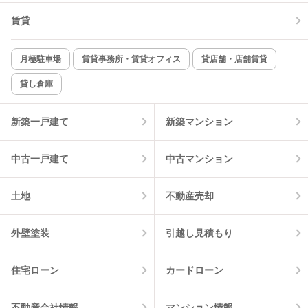
賃貸
TV付インターホン
角部屋
新着のみ
インターネット無料
月極駐車場
賃貸事務所・賃貸オフィス
貸店舗・店舗賃貸
貸し倉庫
該当件数:
物件一覧に反映
2
件
新築一戸建て
新築マンション
中古一戸建て
中古マンション
土地
不動産売却
外壁塗装
引越し見積もり
住宅ローン
カードローン
不動産会社情報
マンション情報