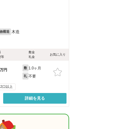
木造
物構造
料
敷金
お気に入り
費等
礼金
1.0ヶ月
敷
万円
不要
礼
2口以上
詳細を見る