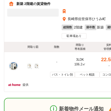
新築 2階建の賃貸物件
長崎県佐世保市ひうみ町
2階建
新築
総階数
築年数
建
駐車場あり
間取り
賃
間取り図
階数
専有面積
管理
22.5
3LDK
-
106.2㎡
-
バス・トイレ別
ペット相談
コンロ
提供
新着物件メール通知