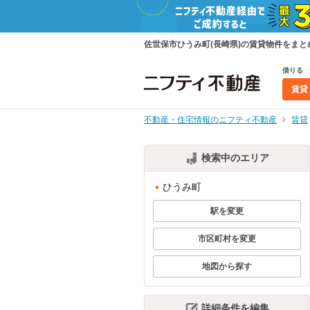
佐世保市ひうみ町(長崎県)の賃貸物件をま
借りる
賃貸
不動産・住宅情報のニフティ不動産
賃貸
検索中のエリア
ひうみ町
駅を変更
市区町村を変更
地図から探す
詳細条件を編集