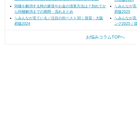
ます！
が厳しい」「今後の生
ケースもあります。
同棲を解消する時の家賃やお金の清算方法は？別れてか
＼みんなが見
ら同棲解消までの期間・流れまとめ
府版2025
＼みんなが見ている／注目の街ベスト30｜賃貸・大阪
＼みんなが見
府版2024
ング2025｜
お悩みコラムTOPへ