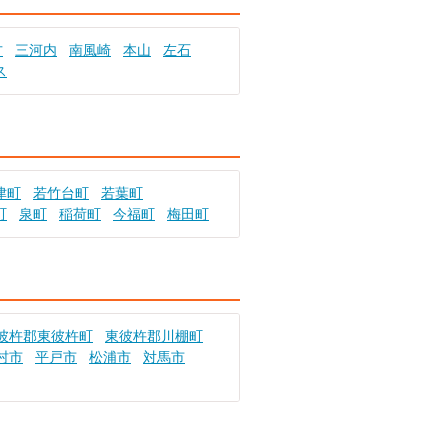
方
三河内
南風崎
本山
左石
ス
津町
若竹台町
若葉町
町
泉町
稲荷町
今福町
梅田町
彼杵郡東彼杵町
東彼杵郡川棚町
村市
平戸市
松浦市
対馬市