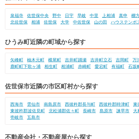
泉福寺
佐世保中央
野中
日宇
早岐
中里
上相浦
真申
棚
北佐世保
相浦
佐世保
大学
中佐世保
山の田
ハウステンボ
ひうみ町近隣の町域から探す
矢峰町
柚木元町
横尾町
吉井町踊瀬
吉井町立石
吉岡町
万
鹿町町下歌ヶ浦
相生町
相浦町
赤崎町
愛宕町
有福町
石坂
佐世保市近隣の市区町村から探す
西海市
雲仙市
南島原市
西彼杵郡長与町
西彼杵郡時津町
東
東彼杵郡波佐見町
北松浦郡佐々町
長崎市
島原市
諫早市
大
壱岐市
五島市
不動産会社・不動産屋から探す