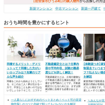
【佐世保市ひうみ町】の購入物件
からお探しの方
新築マンション
中古マンション
新築一戸建て
おうち時間を豊かにするヒント
同棲するメリット・デメリ
不動産鑑定士とは？仕事内
【体験談つき】家
ットって？同棲した方がい
容や平均年収、試験の難易
制退去？いつま
いカップルは？先輩のリア
度などを詳しく解説！
フ？払えない場
ルな声を紹介
を解説
不動産鑑定士とは、土地や建物な
ど不動産の適正な価値を鑑定・評
同棲をこれから始めようとしてい
家賃滞納で強制退去
価する専門家のことです。不動産
る、そこのお二人！夢が広がる一
家賃の滞納が長期化
鑑定士になるためには、まずは国
方で、不安なことも多いのではな
ど）した場合です。
家試験に合格する必要がありま
いでしょうか？そこで、ニフティ
度した＝すぐに裁判
す。
不動産が同棲の先輩カップルにア
はならないので、ま
ンケートを敢行。同棲のメリッ
ください。ただし、
ト・デメリットについてまとめま
一人暮らしにおすすめのペットまとめ！ペット可の賃貸
れば「延滞損害金」
＼みんなが見
した。ランキング形式でご紹介し
借契約の内容によっ
物件探しのコツと内緒で飼ってもバレないかを解説
川県版2024