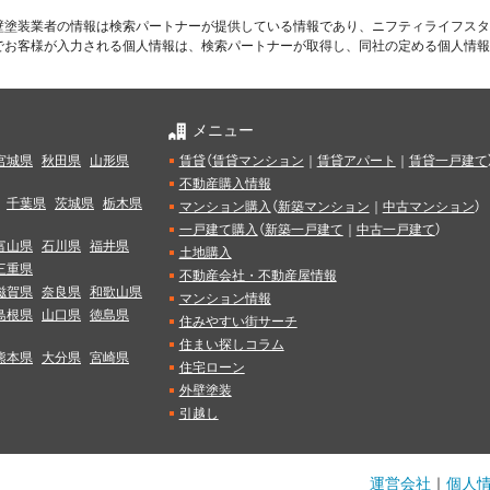
壁塗装業者の情報は検索パートナーが提供している情報であり、ニフティライフスタ
でお客様が入力される個人情報は、検索パートナーが取得し、同社の定める個人情報
メニュー
宮城県
秋田県
山形県
賃貸
（
賃貸マンション
｜
賃貸アパート
｜
賃貸一戸建て
不動産購入情報
千葉県
茨城県
栃木県
マンション購入
（
新築マンション
｜
中古マンション
）
一戸建て購入
（
新築一戸建て
｜
中古一戸建て
）
富山県
石川県
福井県
土地購入
三重県
不動産会社・不動産屋情報
滋賀県
奈良県
和歌山県
マンション情報
島根県
山口県
徳島県
住みやすい街サーチ
住まい探しコラム
熊本県
大分県
宮崎県
住宅ローン
外壁塗装
引越し
運営会社
｜
個人