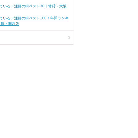
活に影響する」
ている／注目の街ベスト30｜賃貸・大阪
ている／注目の街ベスト100！年間ランキ
賃貸・関西版