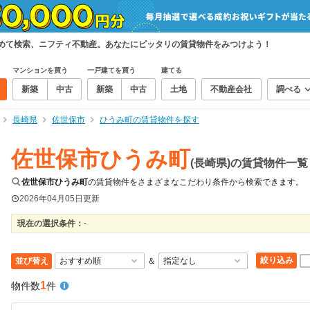
とめて検索、ニフティ不動産。あなたにピッタリの賃貸物件をみつけよう！
マンションを買う
一戸建てを買う
建てる
新築
中古
新築
中古
土地
不動産会社
調べる
長崎県
佐世保市
ひうみ町の賃貸物件を探す
佐世保市ひうみ町
(長崎県)の賃貸物件一覧
佐世保市ひうみ町
の賃貸物件をさまざまなこだわり条件から検索できます。
2026年04月05日
更新
現在の選択条件：
-
絞り込み
並び替え
＆
1
物件数
件