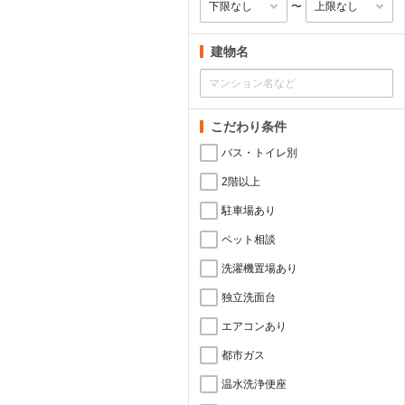
〜
建物名
こだわり条件
バス・トイレ別
2階以上
駐車場あり
ペット相談
洗濯機置場あり
独立洗面台
エアコンあり
都市ガス
温水洗浄便座