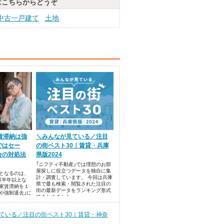
はこちらからどうぞ
中古一戸建て
土地
賃滞納は強
＼みんなが見ている／注目
ではセー
の街ベスト30｜賃貸・兵庫
合の対処法
県版2024
「ニフティ不動産」では理想のお部
屋探しに役立つデータを独自に集
となるのは、
計・調査しています。 今回は兵庫
（半年以上な
県で最も検索・閲覧された注目の
「家賃滞納を１
街の最新データをランキング形式
や強制退去」に
でまとめました。
ずは安心して
家賃滞納をす
が発生し、賃貸
ている／注目の街ベスト30｜賃貸・神奈
ては「取り立て