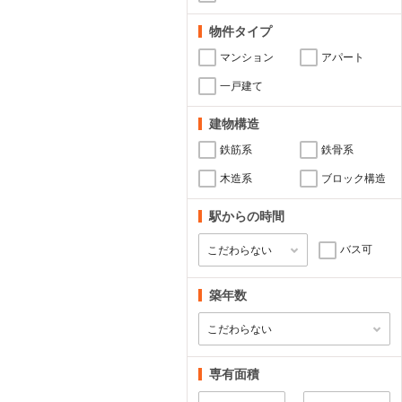
物件タイプ
マンション
アパート
一戸建て
建物構造
鉄筋系
鉄骨系
木造系
ブロック構造
駅からの時間
バス可
築年数
専有面積