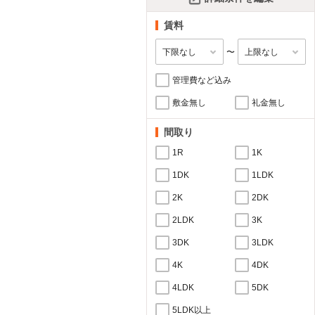
賃料
〜
管理費など込み
敷金無し
礼金無し
間取り
1R
1K
1DK
1LDK
2K
2DK
2LDK
3K
3DK
3LDK
4K
4DK
4LDK
5DK
5LDK以上