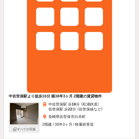
中佐世保駅より徒歩16分 築38年3ヶ月 2階建の賃貸物件
中佐世保駅 歩
16
分 （松浦鉄道）
佐世保駅 歩
22
分 （佐世保線
など
）
長崎県佐世保市白木町
2階建 / 38年3ヶ月 / 軽量鉄骨造
すべての写真