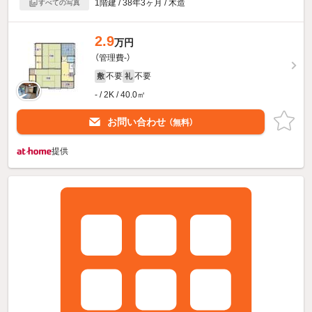
1階建 / 38年3ヶ月 / 木造
すべての写真
2.9
万円
（管理費-）
不要
不要
敷
礼
- / 2K / 40.0㎡
お問い合わせ
（無料）
提供