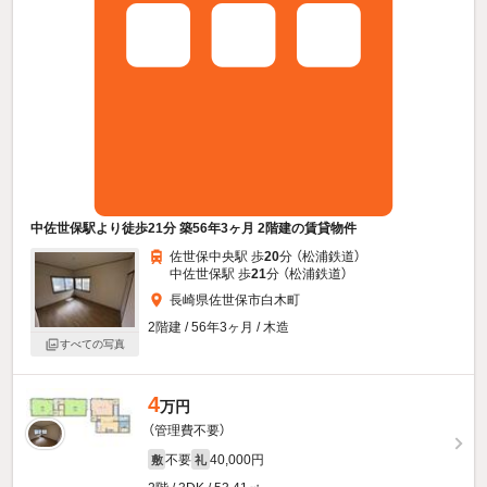
中佐世保駅より徒歩21分 築56年3ヶ月 2階建の賃貸物件
佐世保中央駅 歩
20
分 （松浦鉄道）
中佐世保駅 歩
21
分 （松浦鉄道）
長崎県佐世保市白木町
2階建 / 56年3ヶ月 / 木造
すべての写真
4
万円
（管理費不要）
不要
40,000円
敷
礼