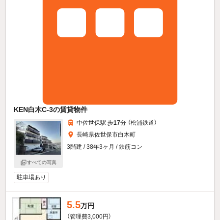
KEN白木C-3の賃貸物件
中佐世保駅 歩
17
分 （松浦鉄道）
長崎県佐世保市白木町
3階建 / 38年3ヶ月 / 鉄筋コン
すべての写真
駐車場あり
5.5
万円
（管理費3,000円）