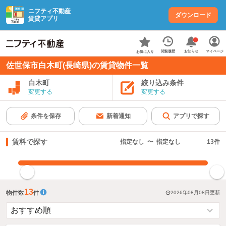
ニフティ不動産
ダウンロード
賃貸アプリ
お知らせ
閲覧履歴
マイページ
お気に入り
佐世保市白木町(長崎県)の賃貸物件一覧
白木町
絞り込み条件
変更する
変更する
条件を保存
新着通知
アプリで探す
賃料で探す
指定なし
〜
指定なし
13
件
指定した賃料で絞り込む
13
物件数
件
2026年08月08日
更新