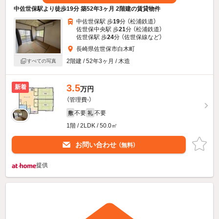
中佐世保駅より徒歩19分 築52年3ヶ月 2階建の賃貸物件
中佐世保駅 歩
19
分 （松浦鉄道）
佐世保中央駅 歩
21
分 （松浦鉄道）
佐世保駅 歩
24
分 （佐世保線
など
）
長崎県佐世保市白木町
2階建 / 52年3ヶ月 / 木造
すべての写真
3.5
新着
万円
（管理費-）
不要
不要
敷
礼
1階 / 2LDK / 50.0㎡
お問い合わせ
（無料）
提供