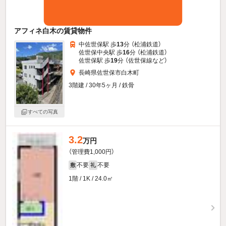
アフィネ白木の賃貸物件
中佐世保駅 歩
13
分 （松浦鉄道）
佐世保中央駅 歩
16
分 （松浦鉄道）
佐世保駅 歩
19
分 （佐世保線
など
）
長崎県佐世保市白木町
3階建 / 30年5ヶ月 / 鉄骨
すべての写真
3.2
万円
（管理費1,000円）
不要
不要
敷
礼
1階 / 1K / 24.0㎡