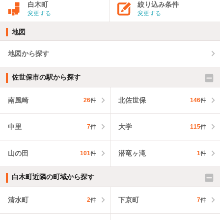
白木町
絞り込み条件
変更する
変更する
地図
地図から探す
佐世保市の駅から探す
南風崎
北佐世保
26
件
146
件
中里
大学
7
件
115
件
山の田
潜竜ヶ滝
101
件
1
件
白木町近隣の町域から探す
清水町
下京町
2
件
7
件