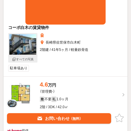
コーポ白木の賃貸物件
長崎県佐世保市白木町
2階建 / 41年5ヶ月 / 軽量鉄骨造
すべての写真
駐車場あり
4.6
万円
（管理費-）
不要
1.0ヶ月
敷
礼
2階 / 3DK / 42.0㎡
お問い合わせ
（無料）
提供