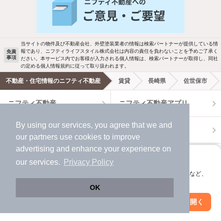
バス・トイレ別
2階以上
駐車場あり
ペット相談
当サイトの物件及び不動産会社、外壁塗装業者の情報は検索パートナーが提供している情
報であり、ニフティライフスタイル株式会社は内容の責任を負わないことを予めご了承く
免責
事項
ださい。本サービス内でお客様が入力される個人情報は、検索パートナーが取得し、同社
洗濯機置場あり
独立洗面台
の定める個人情報規約に従って取り扱われます。
不動産・住宅情報のニフティ不動産
賃貸
長崎県
佐世保市
エアコンあり
都市ガス
ニフティ不動産
ニフティ不動産アプリ
温水洗浄便座
オートロック
By using our services, you agree that we and
＼Because／ ニフティ不動産
コンロ2口以上
追焚き機能
our
partners
use cookies to improve
advertising and enhance your experience on
賃貸
TV付インターホン
角部屋
アプリに切り替えて、サクサクお部屋探し
our services.
Privacy Policy
会員登録なしですぐ使える。マップ検索やお気に入り保存など、
新着のみ
インターネット無料
アプリ限定の便利な機能が使えます！
月極駐車場
賃貸事務所・賃貸オフィス
貸店舗・店舗賃貸
OK
Web版で続行
アプリを開く
貸し倉庫
市区町村を変更
絞り込み条件を変更
該当件数:
物件一覧に反映
13
件