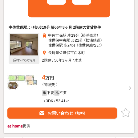
中佐世保駅より徒歩19分 築56年3ヶ月 2階建の賃貸物件
中佐世保駅 歩
19
分 （松浦鉄道）
佐世保中央駅 歩
21
分 （松浦鉄道）
佐世保駅 歩
24
分 （佐世保線
など
）
長崎県佐世保市白木町
2階建 / 56年3ヶ月 / 木造
すべての写真
4
万円
（管理費-）
不要
不要
敷
礼
- / 3DK / 53.41㎡
お問い合わせ
（無料）
提供