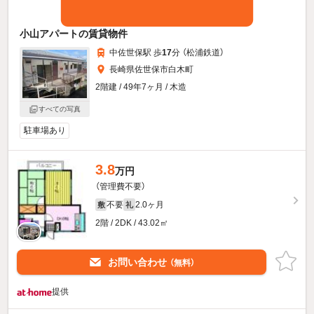
小山アパートの賃貸物件
中佐世保駅 歩
17
分 （松浦鉄道）
長崎県佐世保市白木町
2階建 / 49年7ヶ月 / 木造
すべての写真
駐車場あり
3.8
万円
（管理費不要）
不要
2.0ヶ月
敷
礼
2階 / 2DK / 43.02㎡
お問い合わせ
（無料）
提供