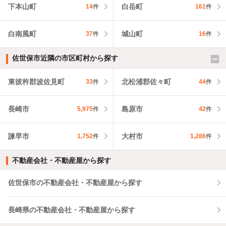
下本山町
白岳町
14
件
161
件
白南風町
城山町
37
件
16
件
佐世保市近隣の市区町村から探す
東彼杵郡波佐見町
北松浦郡佐々町
33
件
44
件
長崎市
島原市
5,975
件
42
件
諫早市
大村市
1,752
件
1,286
件
不動産会社・不動産屋から探す
佐世保市の不動産会社・不動産屋から探す
長崎県の不動産会社・不動産屋から探す