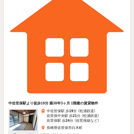
中佐世保駅より徒歩19分 築38年3ヶ月 1階建の賃貸物件
中佐世保駅 歩
19
分 （松浦鉄道）
佐世保中央駅 歩
21
分 （松浦鉄道）
佐世保駅 歩
24
分 （佐世保線
など
）
長崎県佐世保市白木町