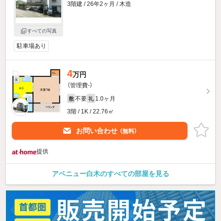
3階建 / 26年2ヶ月 / 木造
すべての写真
駐車場あり
4
万円
（管理費-）
不要
1.0ヶ月
敷
礼
3階 / 1K / 22.76㎡
お問い合わせ
（無料）
提供
アベニュー白木のすべての部屋を見る