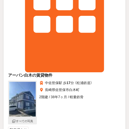
アーバン白木の賃貸物件
中佐世保駅 歩
17
分 （松浦鉄道）
長崎県佐世保市白木町
2階建 / 38年7ヶ月 / 軽量鉄骨
すべての写真