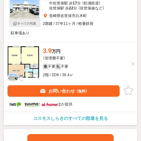
中佐世保駅 歩
17
分 （松浦鉄道）
佐世保駅 歩
22
分 （佐世保線
など
）
長崎県佐世保市白木町
2階建 / 37年11ヶ月 / 軽量鉄骨
すべての写真
駐車場あり
3.9
万円
（管理費不要）
不要
不要
敷
礼
2階 / 2DK / 36.4㎡
お問い合わせ
（無料）
ほか提供
コスモスしらきのすべての部屋を見る