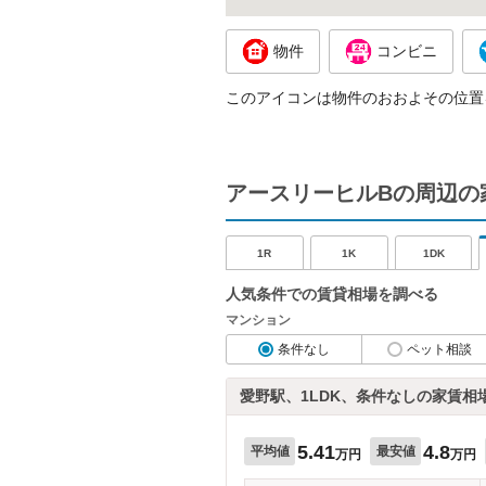
物件
コンビニ
このアイコンは物件のおおよその位置
アースリーヒルBの周辺の
1R
1K
1DK
人気条件での賃貸相場を調べる
マンション
条件なし
ペット相談
愛野駅、1LDK、条件なしの家賃相
5.41
4.8
平均値
最安値
万円
万円