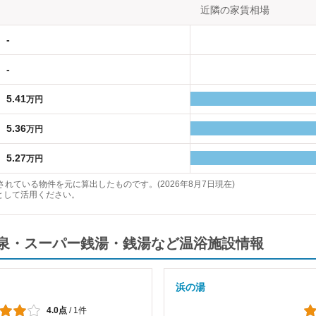
近隣の家賃相場
-
-
5.41
万円
5.36
万円
5.27
万円
れている物件を元に算出したものです。(2026年8月7日現在)
として活用ください。
泉・スーパー銭湯・銭湯など温浴施設情報
浜の湯
4.0点
/
1件