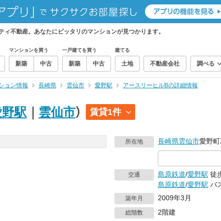
ティ不動産。あなたにピッタリのマンションが見つかります。
マンションを買う
一戸建てを買う
建てる
新築
中古
新築
中古
土地
不動産会社
調べる
ション情報
長崎県
雲仙市
愛野駅
アースリーヒルBの詳細情報
愛野駅
｜
雲仙市
）
賃貸1件
長崎県
雲仙市
愛野町
所在地
島原鉄道
/
愛野駅
徒歩
交通
島原鉄道
/
愛野駅
バス
2009年3月
築年月
2階建
総階数