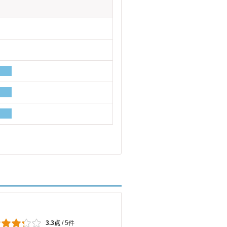
3.3点
/
5件