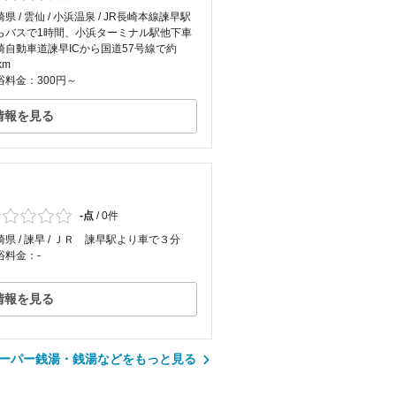
県 / 雲仙 / 小浜温泉 / JR長崎本線諫早駅
らバスで1時間、小浜ターミナル駅他下車
崎自動車道諫早ICから国道57号線で約
km
浴料金：300円～
情報を見る
-点
/
0件
崎県 / 諫早 / ＪＲ 諫早駅より車で３分
浴料金：-
情報を見る
ーパー銭湯・銭湯などをもっと見る