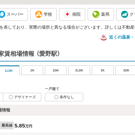
スーパー
学校
病院
薬局
ク
を表しており、実際の場所と異なる場合がございます。詳しくは不動産
近くの温泉・
家賃相場情報
（愛野駅）
2K
2DK
2LDK
3K
3DK
1LDK
一戸建て
デザイナーズ
条件なし
場情報
5.85
最高値
万円