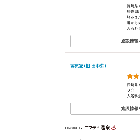
長崎県 
崎道 
崎市ま
港から
入浴料
施設情報
蒸気家（旧 田中荘）
長崎県 
０分
入浴料金
施設情報
Powered by