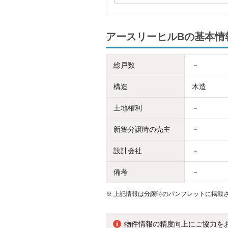
アースリーヒルBの基本情
総戸数
－
構造
木造
土地権利
－
新築分譲時の売主
－
設計会社
－
備考
－
※
上記情報は分譲時のパンフレットに掲載さ
物件情報の精度向上にご協力を