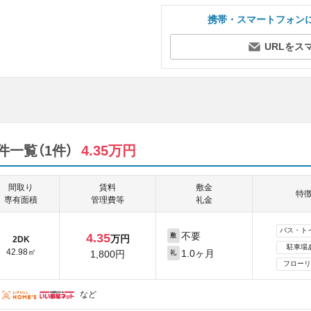
携帯・スマートフォン
URLをス
一覧（1件）
4.35万円
間取り
賃料
敷金
特
専有面積
管理費等
礼金
バス・ト
不要
4.35
敷
万円
2DK
駐車場
42.98㎡
1.0ヶ月
1,800円
礼
フローリ
など