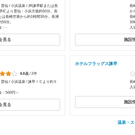
/ 雲仙 / 小浜温泉 / JR諫早駅または長
長崎
諫早ICより雲仙・小浜方面約50分。長
か
たは長崎空港から約1時間30分。長洲
長
約50分。
30
金：-
入
を見る
施設
ホテルフラッグス諫早
4.0点
/
2件
/ 雲仙 / 小浜温泉 / 諫早ＩＣより約５
長
入
：500円～
施設
を見る
温泉・ス