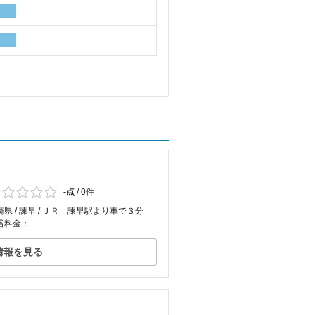
-点
/
0件
崎県 / 諫早 / ＪＲ 諫早駅より車で３分
浴料金：-
情報を見る