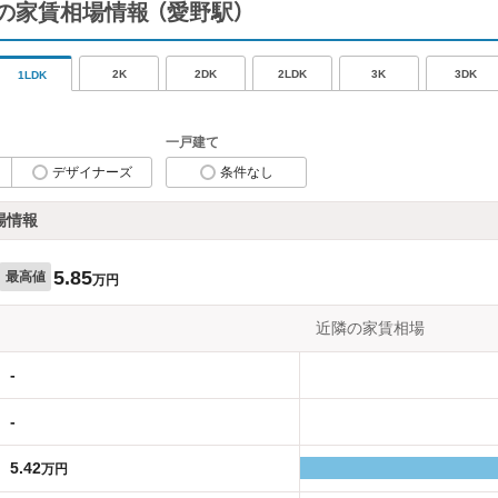
の家賃相場情報
（愛野駅）
2K
2DK
2LDK
3K
3DK
1LDK
一戸建て
デザイナーズ
条件なし
場情報
5.85
最高値
万円
近隣の家賃相場
-
-
5.42
万円