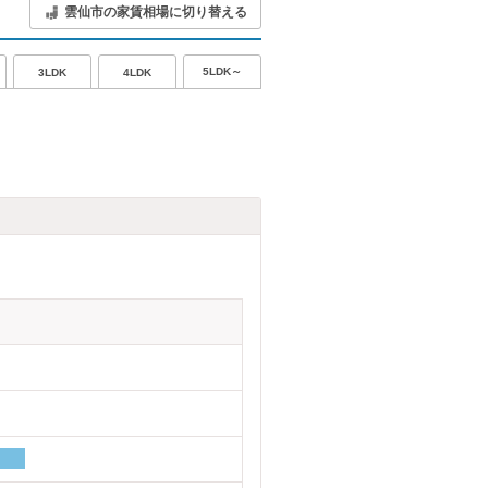
雲仙市の家賃相場に切り替える
5LDK～
3LDK
4LDK