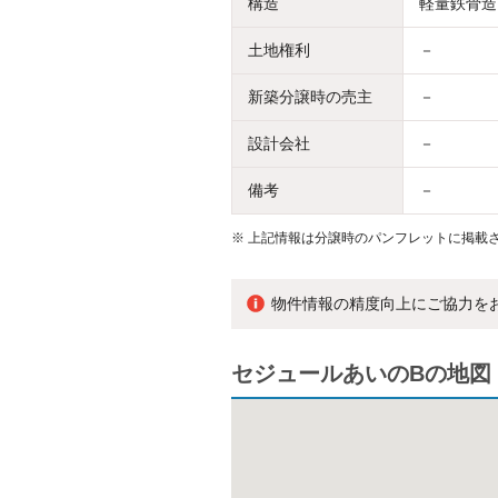
構造
軽量鉄骨造
土地権利
－
新築分譲時の売主
－
設計会社
－
備考
－
※
上記情報は分譲時のパンフレットに掲載さ
物件情報の精度向上にご協力を
セジュールあいのBの地図