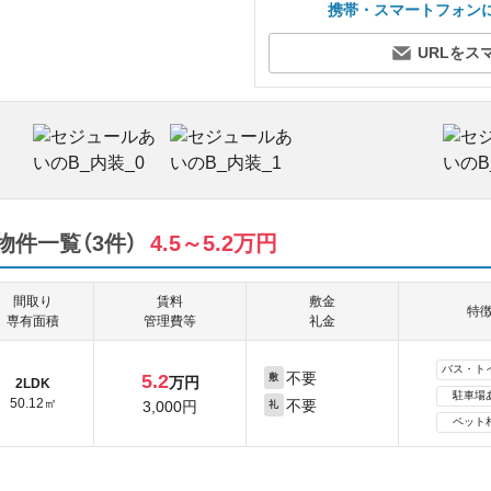
携帯・スマートフォン
URLをス
件一覧（3件）
4.5～5.2万円
間取り
賃料
敷金
特
専有面積
管理費等
礼金
バス・ト
不要
5.2
敷
万円
2LDK
駐車場
50.12㎡
不要
3,000円
礼
ペット