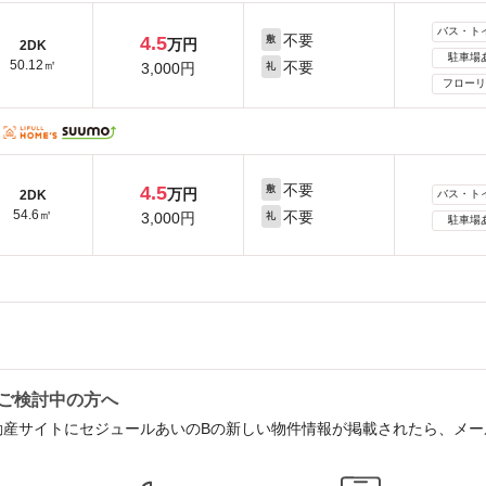
バス・ト
不要
4.5
敷
万円
2DK
駐車場
50.12㎡
不要
3,000円
礼
フローリ
不要
4.5
敷
万円
2DK
バス・ト
54.6㎡
不要
3,000円
礼
駐車場
ご検討中の方へ
動産サイトにセジュールあいのBの新しい物件情報が掲載されたら、メ