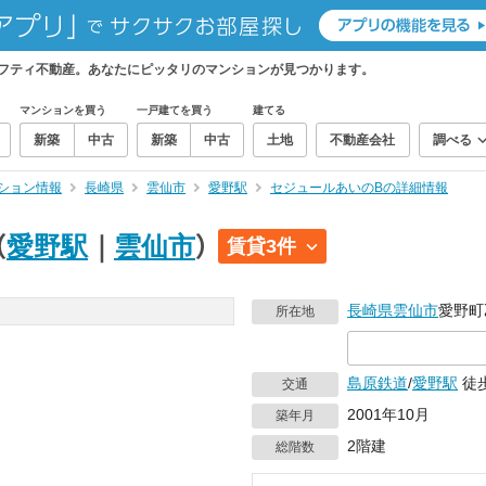
フティ不動産。あなたにピッタリのマンションが見つかります。
マンションを買う
一戸建てを買う
建てる
新築
中古
新築
中古
土地
不動産会社
調べる
ション情報
長崎県
雲仙市
愛野駅
セジュールあいのBの詳細情報
（
愛野駅
｜
雲仙市
）
賃貸3件
長崎県
雲仙市
愛野町乙
所在地
島原鉄道
/
愛野駅
徒歩
交通
2001年10月
築年月
2階建
総階数