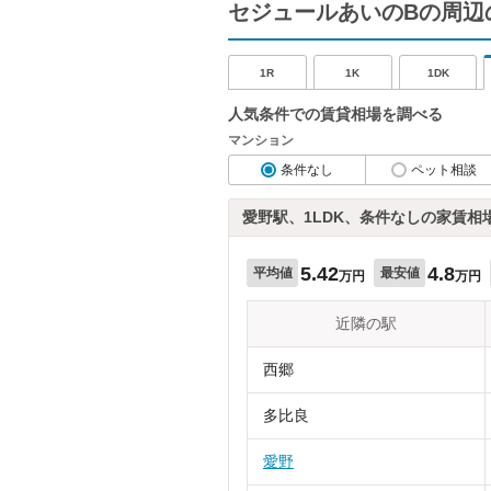
セジュールあいのBの周辺
1R
1K
1DK
人気条件での賃貸相場を調べる
マンション
条件なし
ペット相談
愛野駅、1LDK、条件なしの家賃相
5.42
4.8
平均値
最安値
万円
万円
近隣の駅
西郷
多比良
愛野