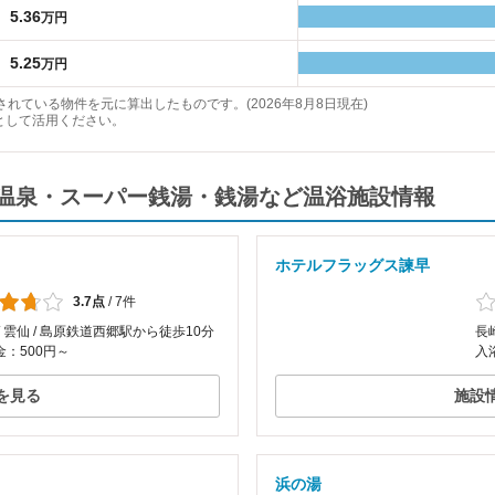
5.36
万円
5.25
万円
れている物件を元に算出したものです。(2026年8月8日現在)
として活用ください。
温泉・スーパー銭湯・銭湯など温浴施設情報
ホテルフラッグス諫早
3.7点
/
7件
/ 雲仙 / 島原鉄道西郷駅から徒歩10分
長
：500円～
入
を見る
施設
浜の湯