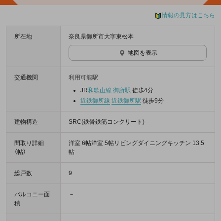
情報の見方はこちら
所在地
奈良県御所市大字東松本
地図を表示
交通機関
利用可能駅
JR
和歌山線
御所駅
徒歩4分
近鉄御所線
近鉄御所駅
徒歩9分
建物構造
SRC(鉄骨鉄筋コンクリート)
間取り詳細
洋室 6帖洋室 5帖リビングダイニングキッチン 13.5
（帖）
帖
総戸数
9
バルコニー面
－
積