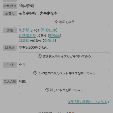
3階/3階建
階数/階建
奈良県御所市大字東松本
所在地
地図を表示
御所駅
歩4分
（
和歌山線
）
交通
近鉄御所駅
歩6分
（
御所線
）
忍海駅
歩16分
（
御所線
）
空有5,500円（税込）
駐車場
空き状況やサイズなどを聞いてみる
不可
ペット
この物件に似たペット可物件を聞いてみる
可能
二人入居
詳しい条件を聞いてみる
物件情報の詳細をもっと見る