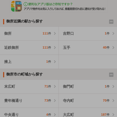
御所近隣の駅から探す
御所
吉野口
111
件
1
件
近鉄御所
玉手
111
件
40
件
掖上
1
件
御所市の町域から探す
末広町
御門町
71
件
1
件
豊年橋通り
寺内町
73
件
70
件
中央通り
大広町
4
件
187
件