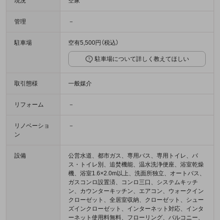
現況
空家
管理
－
駐車場
空有5,500円（税込）
駐車場について詳しく教えてほしい
取引態様
一般媒介
リフォーム
－
リノベーショ
－
ン
設備
公営水道、都市ガス、専用バス、専用トイレ、バ
ス・トイレ別、追焚機能、温水洗浄便座、浴室乾燥
機、浴室1.6×2.0m以上、洗面所独立、オートバス、
ガスコンロ設置済、コンロ三口、システムキッチ
ン、カウンターキッチン、エアコン、ウォークイン
クローゼット、全居室収納、クローゼット、シュー
ズインクローゼット、インターネット対応、インタ
ーネット使用料無料、フローリング、バルコニー、