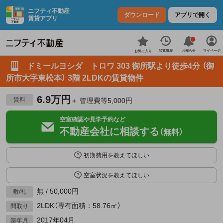
ニフティ不動産
ダウンロード
アプリで開く
賃貸アプリ
お知らせ
閲覧履歴
マイページ
お気に入り
ドミールヨシダ トロワ 303 御所駅より徒歩4分 （御
所市大字東松本） 3階 2LDKの賃貸物件
6.9万円
賃料
＋ 管理費等5,000円
空室確認や見学予約など
不動産会社に相談する
（無料）
初期費用を教えてほしい
空室状況を教えてほしい
無 / 50,000円
敷/礼
2LDK（専有面積：58.76㎡）
間取り
2017年04月
築年月