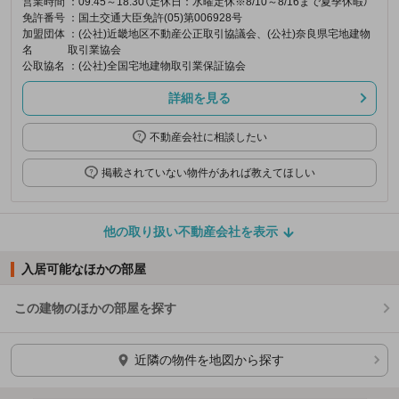
営業時間
：09:45～18:30（定休日：水曜定休※8/10～8/16まで夏季休暇）
免許番号
：国土交通大臣免許(05)第006928号
加盟団体
：(公社)近畿地区不動産公正取引協議会、(公社)奈良県宅地建物
名
取引業協会
公取協名
：(公社)全国宅地建物取引業保証協会
詳細を見る
不動産会社に相談したい
掲載されていない物件があれば教えてほしい
他の取り扱い不動産会社を表示
入居可能なほかの部屋
この建物のほかの部屋を探す
ほかの部屋を検索中…
近隣の物件を地図から探す