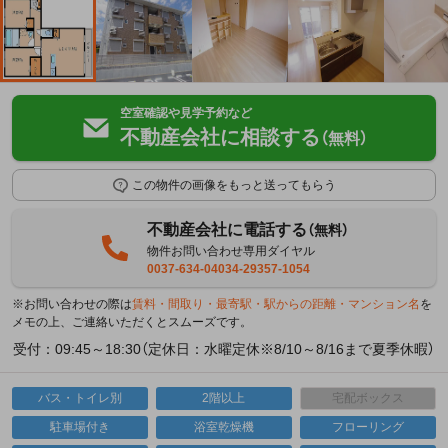
空室確認や見学予約など
不動産会社に相談する
（無料）
この物件の画像をもっと送ってもらう
不動産会社に電話する
（無料）
物件お問い合わせ専用ダイヤル
0037-634-04034-29357-1054
※お問い合わせの際は
賃料・間取り・最寄駅・駅からの距離・マンション名
を
メモの上、ご連絡いただくとスムーズです。
受付：09:45～18:30（定休日：水曜定休※8/10～8/16まで夏季休暇）
バス・トイレ別
2階以上
宅配ボックス
駐車場付き
浴室乾燥機
フローリング