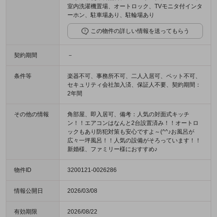
室内洗濯機置場、オートロック、TVモニタ付インタ
ーホン、駐車場あり、駐輪場あり
この物件の詳しい情報を送ってもらう
契約期間
－
条件等
楽器不可、事務所不可、二人入居可、ペット不可、
セキュリティ会社加入済、保証人不要、契約期間：
2年間
その他の情報
角部屋、即入居可、備考：人気の対面式キッチ
ン！！エアコンはなんと2台設置済み！！オートロ
ックもあり防犯対策も安心ですよ～(^^♪お風呂が
広々一坪風呂！！人気の設備がそろっています！！
新婚様、ファミリー様におすすめ♪
物件ID
3200121-0026286
情報公開日
2026/03/08
有効期限
2026/08/22