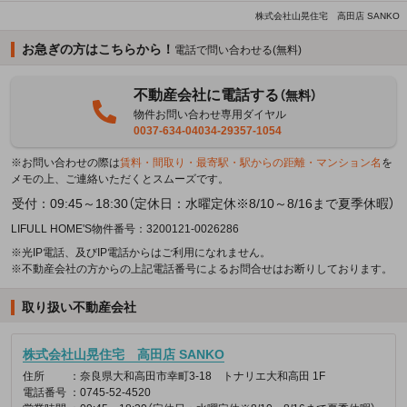
株式会社山晃住宅 高田店 SANKO
お急ぎの方はこちらから！
電話で問い合わせる(無料)
不動産会社に電話する
（無料）
物件お問い合わせ専用ダイヤル
0037-634-04034-29357-1054
※お問い合わせの際は
賃料・間取り・最寄駅・駅からの距離・マンション名
を
メモの上、ご連絡いただくとスムーズです。
受付：09:45～18:30（定休日：水曜定休※8/10～8/16まで夏季休暇）
LIFULL HOME'S物件番号：3200121-0026286
※光IP電話、及びIP電話からはご利用になれません。
※不動産会社の方からの上記電話番号によるお問合せはお断りしております。
取り扱い不動産会社
株式会社山晃住宅 高田店 SANKO
住所
：奈良県大和高田市幸町3-18 トナリエ大和高田 1F
電話番号
：0745-52-4520