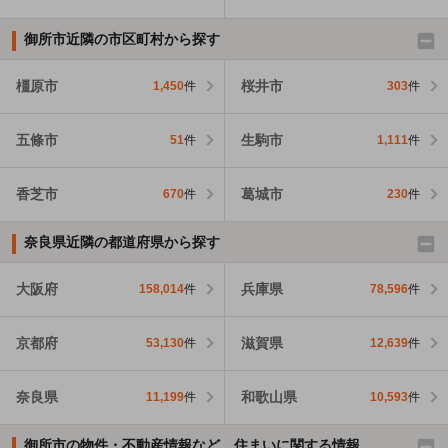
御所市近隣の市区町村から探す
橿原市
桜井市
1,450
件
303
件
五條市
生駒市
51
件
1,111
件
香芝市
葛城市
670
件
230
件
奈良県近隣の都道府県から探す
大阪府
兵庫県
158,014
件
78,596
件
京都府
滋賀県
53,130
件
12,639
件
奈良県
和歌山県
11,199
件
10,593
件
御所市の物件・不動産情報など、住まいに関する情報