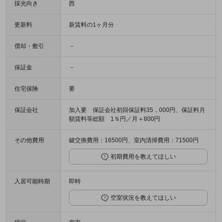
採光向き
西
更新料
新賃料の1ヶ月分
償却・敷引
－
保証金
－
住宅保険
要
保証会社
加入要 保証会社初回保証料35，000円、保証料月
額賃料等総額 1％円／月＋800円
その他費用
鍵交換費用：16500円、室内清掃費用：71500円
初期費用を教えてほしい
入居可能時期
即時
空室状況を教えてほしい