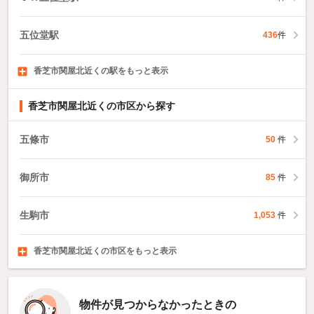
五位堂駅
436
件
香芝市関屋北近くの駅をもっと表示
近鉄下田駅
二上駅
関屋駅
218
81
件
件
372
件
香芝市関屋北近くの市区から探す
五條市
50
件
御所市
85
件
生駒市
1,053
件
香芝市関屋北近くの市区をもっと表示
葛城市
宇陀市
山辺郡山添村
222
46
件
件
1
件
物件が見つからなかったときの