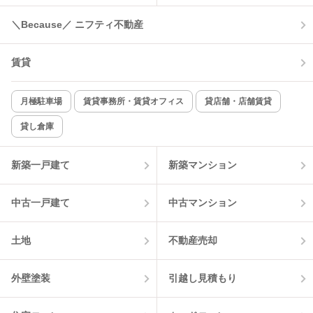
コンロ2口以上
追焚き機能
＼Because／ ニフティ不動産
TV付インターホン
角部屋
賃貸
新着のみ
インターネット無料
月極駐車場
賃貸事務所・賃貸オフィス
貸店舗・店舗賃貸
貸し倉庫
該当件数:
物件一覧に反映
0
件
新築一戸建て
新築マンション
中古一戸建て
中古マンション
土地
不動産売却
外壁塗装
引越し見積もり