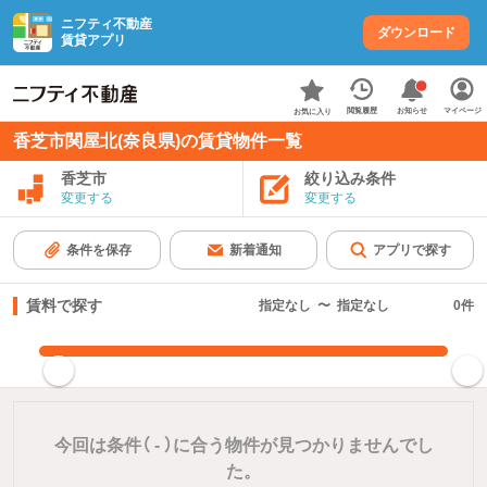
ニフティ不動産
ダウンロード
賃貸アプリ
お知らせ
閲覧履歴
マイページ
お気に入り
香芝市関屋北(奈良県)の賃貸物件一覧
香芝市
絞り込み条件
変更する
変更する
条件を保存
新着通知
アプリで探す
賃料で探す
指定なし
〜
指定なし
0
件
指定した賃料で絞り込む
今回は条件（
-
）に合う物件が見つかりませんでし
た。