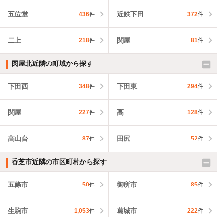
五位堂
近鉄下田
436
件
372
件
二上
関屋
218
件
81
件
関屋北近隣の町域から探す
下田西
下田東
348
件
294
件
関屋
高
227
件
128
件
高山台
田尻
87
件
52
件
香芝市近隣の市区町村から探す
五條市
御所市
50
件
85
件
生駒市
葛城市
1,053
件
222
件