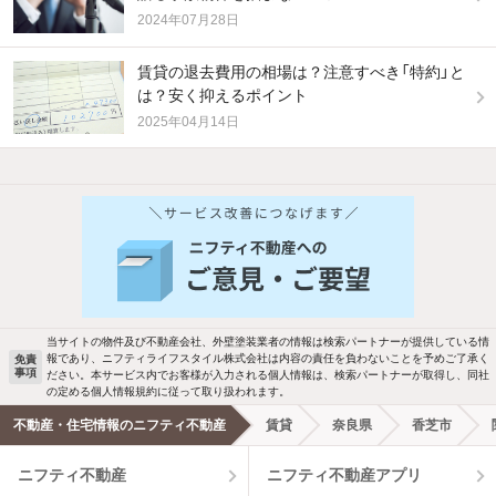
2024年07月28日
賃貸の退去費用の相場は？注意すべき「特約」と
は？安く抑えるポイント
2025年04月14日
他の人はこんな条件で絞り込んでいます！
人気のこだわり条件
バス・トイレ別
2階以上
駐車場あり
ペット相談
当サイトの物件及び不動産会社、外壁塗装業者の情報は検索パートナーが提供している情
報であり、ニフティライフスタイル株式会社は内容の責任を負わないことを予めご了承く
免責
洗濯機置場あり
独立洗面台
事項
ださい。本サービス内でお客様が入力される個人情報は、検索パートナーが取得し、同社
の定める個人情報規約に従って取り扱われます。
エアコンあり
都市ガス
不動産・住宅情報のニフティ不動産
賃貸
奈良県
香芝市
ニフティ不動産
ニフティ不動産アプリ
温水洗浄便座
オートロック