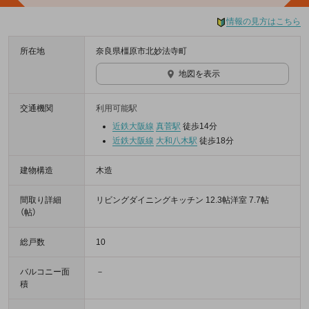
情報の見方はこちら
所在地
奈良県橿原市北妙法寺町
地図を表示
交通機関
利用可能駅
近鉄大阪線
真菅駅
徒歩14分
近鉄大阪線
大和八木駅
徒歩18分
建物構造
木造
間取り詳細
リビングダイニングキッチン 12.3帖洋室 7.7帖
（帖）
総戸数
10
バルコニー面
－
積