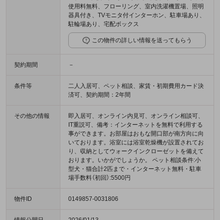
使用料無料、フローリング、室内洗濯機置場、照明
器具付き、TVモニタ付インターホン、駐車場あり、
駐輪場あり、宅配ボックス
この物件の詳しい情報を送ってもらう
契約期間
－
条件等
二人入居可、ペット相談、家賃・初期費用カード決
済可、契約期間：2年間
その他の情報
即入居可、オンライン内見可、オンライン相談可、
IT重説可、備考：インターネットを無料で利用する
事ができます。お部屋はおもな開口部が南方向に向
いております。浴室には浴室乾燥機が設置されてお
り、収納としてウォークインクローゼットを備えて
おります。いかがでしょうか。 ペット相談条件:小
型犬・猫合計2匹まで・インターネット無料・駐車
場手数料（初回）:5500円
物件ID
0149857-0031806