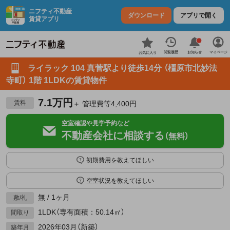
ニフティ不動産
ダウンロード
アプリで開く
賃貸アプリ
お知らせ
閲覧履歴
マイページ
お気に入り
ライラック 104 真菅駅より徒歩14分 （橿原市北妙法
寺町） 1階 1LDKの賃貸物件
7.1万円
賃料
＋ 管理費等4,400円
空室確認や見学予約など
不動産会社に相談する
（無料）
初期費用を教えてほしい
空室状況を教えてほしい
無 / 1ヶ月
敷/礼
1LDK（専有面積：50.14㎡）
間取り
2026年03月（新築）
築年月