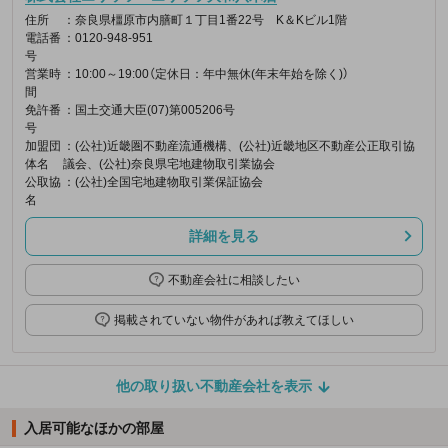
住所
：奈良県橿原市内膳町１丁目1番22号 K＆Kビル1階
電話番
：0120-948-951
号
営業時
：10:00～19:00（定休日：年中無休(年末年始を除く)）
間
免許番
：国土交通大臣(07)第005206号
号
加盟団
：(公社)近畿圏不動産流通機構、(公社)近畿地区不動産公正取引協
体名
議会、(公社)奈良県宅地建物取引業協会
公取協
：(公社)全国宅地建物取引業保証協会
名
詳細を見る
不動産会社に相談したい
掲載されていない物件があれば教えてほしい
他の取り扱い不動産会社を表示
入居可能なほかの部屋