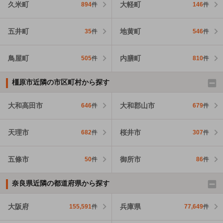
久米町
大軽町
894
件
146
件
五井町
地黄町
35
件
546
件
鳥屋町
内膳町
505
件
810
件
橿原市近隣の市区町村から探す
大和高田市
大和郡山市
646
件
679
件
天理市
桜井市
682
件
307
件
五條市
御所市
50
件
86
件
奈良県近隣の都道府県から探す
大阪府
兵庫県
155,591
件
77,649
件