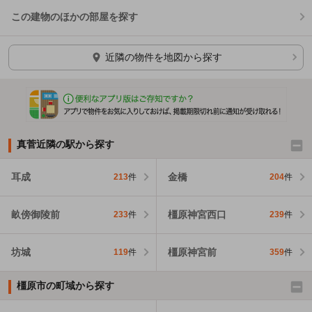
この建物のほかの部屋を探す
ほかの部屋を検索中…
近隣の物件を地図から探す
真菅近隣の駅から探す
耳成
金橋
213
件
204
件
畝傍御陵前
橿原神宮西口
233
件
239
件
坊城
橿原神宮前
119
件
359
件
橿原市の町域から探す