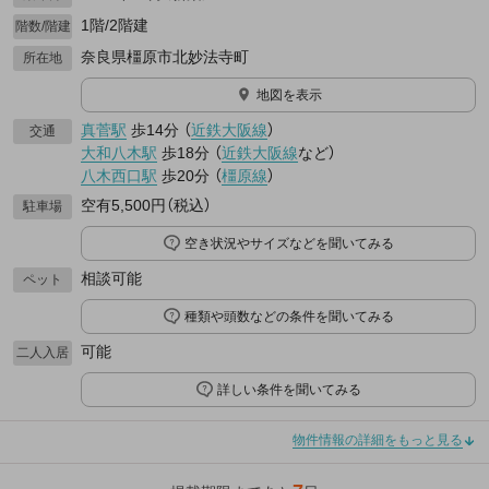
1階/2階建
階数/階建
奈良県橿原市北妙法寺町
所在地
地図を表示
真菅駅
歩14分
（
近鉄大阪線
）
交通
大和八木駅
歩18分
（
近鉄大阪線
など
）
八木西口駅
歩20分
（
橿原線
）
空有5,500円（税込）
駐車場
空き状況やサイズなどを聞いてみる
相談可能
ペット
種類や頭数などの条件を聞いてみる
可能
二人入居
詳しい条件を聞いてみる
物件情報の詳細をもっと見る