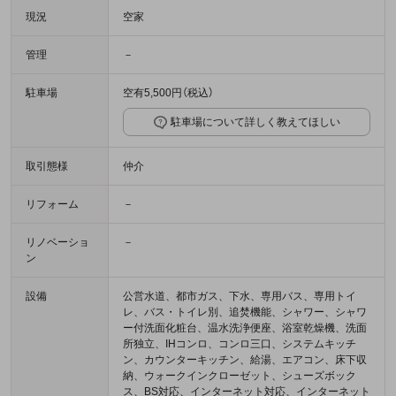
現況
空家
管理
－
駐車場
空有5,500円（税込）
駐車場について詳しく教えてほしい
取引態様
仲介
リフォーム
－
リノベーショ
－
ン
設備
公営水道、都市ガス、下水、専用バス、専用トイ
レ、バス・トイレ別、追焚機能、シャワー、シャワ
ー付洗面化粧台、温水洗浄便座、浴室乾燥機、洗面
所独立、IHコンロ、コンロ三口、システムキッチ
ン、カウンターキッチン、給湯、エアコン、床下収
納、ウォークインクローゼット、シューズボック
ス、BS対応、インターネット対応、インターネット