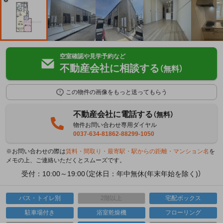
空室確認や見学予約など
不動産会社に相談する
（無料）
この物件の画像をもっと送ってもらう
不動産会社に電話する
（無料）
物件お問い合わせ専用ダイヤル
0037-634-81862-88299-1050
※お問い合わせの際は
賃料・間取り・最寄駅・駅からの距離・マンション名
を
メモの上、ご連絡いただくとスムーズです。
受付：10:00～19:00（定休日：年中無休(年末年始を除く)）
バス・トイレ別
2階以上
宅配ボックス
駐車場付き
浴室乾燥機
フローリング