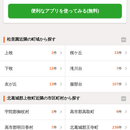
便利なアプリを使ってみる(無料)
松里園近隣の町域から探す
上牧
桜ケ丘
1
件
33
件
下牧
滝川台
12
件
7
件
友が丘
服部台
13
件
107
件
北葛城郡上牧町近隣の市区町村から探す
宇陀郡御杖村
高市郡高取町
1
件
9
件
高市郡明日香村
北葛城郡王寺町
7
件
238
件