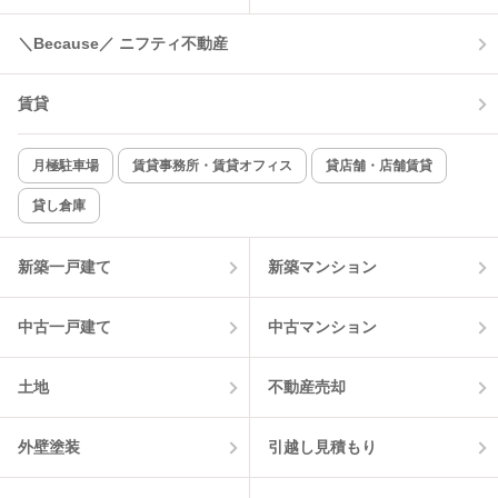
コンロ2口以上
追焚き機能
＼Because／ ニフティ不動産
TV付インターホン
角部屋
賃貸
新着のみ
インターネット無料
月極駐車場
賃貸事務所・賃貸オフィス
貸店舗・店舗賃貸
貸し倉庫
該当件数:
物件一覧に反映
0
件
新築一戸建て
新築マンション
中古一戸建て
中古マンション
土地
不動産売却
外壁塗装
引越し見積もり