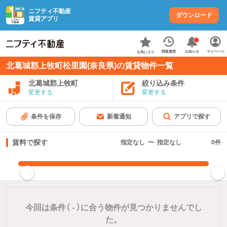
ニフティ不動産
ダウンロード
賃貸アプリ
お知らせ
閲覧履歴
マイページ
お気に入り
北葛城郡上牧町松里園(奈良県)の賃貸物件一覧
北葛城郡上牧町
絞り込み条件
変更する
変更する
条件を保存
新着通知
アプリで探す
賃料で探す
指定なし
〜
指定なし
0
件
指定した賃料で絞り込む
今回は条件（
-
）に合う物件が見つかりませんでし
た。