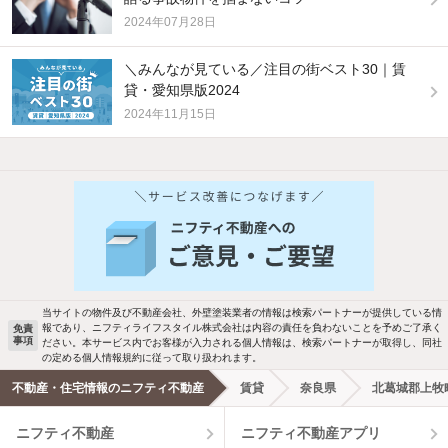
2024年07月28日
＼みんなが見ている／注目の街ベスト30｜賃
貸・愛知県版2024
2024年11月15日
他の人はこんな条件で絞り込んでいます！
人気のこだわり条件
バス・トイレ別
2階以上
駐車場あり
ペット相談
当サイトの物件及び不動産会社、外壁塗装業者の情報は検索パートナーが提供している情
報であり、ニフティライフスタイル株式会社は内容の責任を負わないことを予めご了承く
免責
洗濯機置場あり
独立洗面台
事項
ださい。本サービス内でお客様が入力される個人情報は、検索パートナーが取得し、同社
の定める個人情報規約に従って取り扱われます。
エアコンあり
都市ガス
不動産・住宅情報のニフティ不動産
賃貸
奈良県
北葛城郡上牧
ニフティ不動産
ニフティ不動産アプリ
温水洗浄便座
オートロック