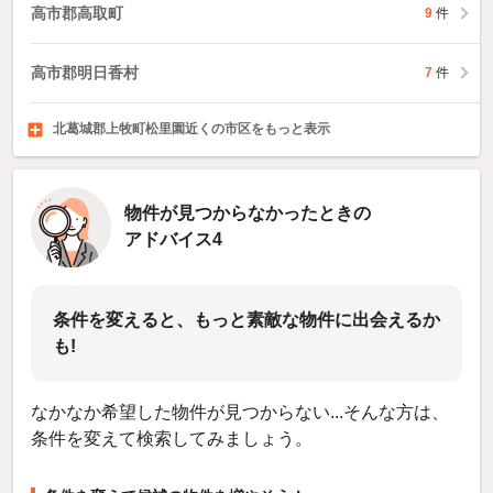
高市郡高取町
9
件
高市郡明日香村
7
件
北葛城郡上牧町松里園近くの市区をもっと表示
北葛城郡王寺町
北葛城郡広陵町
北葛城郡河合町
238
117
49
件
件
件
物件が見つからなかったときの
アドバイス4
条件を変えると、もっと素敵な物件に出会えるか
も!
なかなか希望した物件が見つからない...そんな方は、
条件を変えて検索してみましょう。