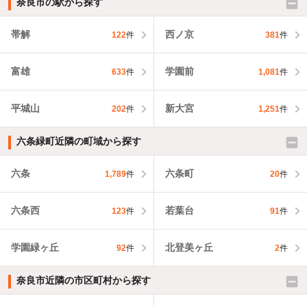
奈良市の駅から探す
帯解
西ノ京
122
件
381
件
富雄
学園前
633
件
1,081
件
平城山
新大宮
202
件
1,251
件
六条緑町近隣の町域から探す
六条
六条町
1,789
件
20
件
六条西
若葉台
123
件
91
件
学園緑ヶ丘
北登美ヶ丘
92
件
2
件
奈良市近隣の市区町村から探す