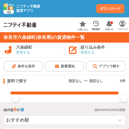
ニフティ不動産
ダウンロード
賃貸アプリ
お知らせ
閲覧履歴
マイページ
お気に入り
奈良市六条緑町(奈良県)の賃貸物件一覧
六条緑町
絞り込み条件
変更する
変更する
条件を保存
新着通知
アプリで探す
賃料で探す
指定なし
〜
指定なし
6
件
指定した賃料で絞り込む
6
物件数
件
2026年04月05日
更新