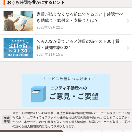
おうち時間を豊かにするヒント
家賃が払えなくなる前にできること｜確認すべ
き助成金・給付金・支援金とは？
2023年09月22日
＼みんなが見ている／注目の街ベスト30｜賃
貸・愛知県版2024
2024年11月15日
他の人はこんな条件で絞り込んでいます！
人気のこだわり条件
新着物件メール通知
バス・トイレ別
2階以上
検索中の条件の新着物件情報をいち早く
駐車場あり
ペット相談
お知らせします
当サイトの物件及び不動産会社、外壁塗装業者の情報は検索パートナーが提供している情
報であり、ニフティライフスタイル株式会社は内容の責任を負わないことを予めご了承く
免責
事項
ださい。本サービス内でお客様が入力される個人情報は、検索パートナーが取得し、同社
洗濯機置場あり
独立洗面台
新着メール通知を受け取る
の定める個人情報規約に従って取り扱われます。