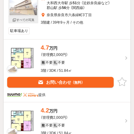
大和西大寺駅 歩
51
分 （近鉄奈良線
など
）
郡山駅 歩
56
分 （関西線）
奈良県奈良市六条緑町3丁目
すべての写真
3階建 / 39年9ヶ月 / その他
駐車場あり
4.7
万円
（管理費2,000円）
不要
不要
敷
礼
3階 / 3DK / 51.84㎡
お問い合わせ
（無料）
提供
4.2
万円
（管理費2,000円）
不要
不要
敷
礼
3階 / 3DK / 51.84㎡