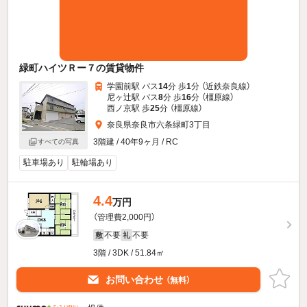
緑町ハイツＲー７の賃貸物件
学園前駅 バス
14
分 歩
1
分 （近鉄奈良線）
尼ヶ辻駅 バス
8
分 歩
16
分 （橿原線）
西ノ京駅 歩
25
分 （橿原線）
奈良県奈良市六条緑町3丁目
3階建 / 40年9ヶ月 / RC
すべての写真
駐車場あり
駐輪場あり
4.4
万円
（管理費2,000円）
不要
不要
敷
礼
3階 / 3DK / 51.84㎡
お問い合わせ
（無料）