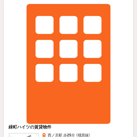
緑町ハイツの賃貸物件
西ノ京駅 歩
25
分 （橿原線）