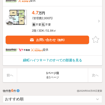
提供
4.7
万円
（管理費2,000円）
不要
不要
敷
礼
2階 / 3DK / 51.84㎡
お問い合わせ
（無料）
提供
緑町ハイツＲー７のすべての部屋を見る
1ページ目
前へ
次へ
全1ページ
6
物件数
件
2026年04月05日
更新