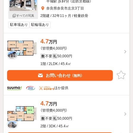
平城駅 歩
37
分 （近鉄京都線）
奈良県奈良市左京3丁目
2階建 / 32年11ヶ月 / 軽量鉄骨
すべての写真
駐車場あり
駐輪場あり
4.7
万円
（管理費4,000円）
不要
50,000円
敷
礼
1階 / 2LDK / 45.4㎡
お問い合わせ
（無料）
ほか提供
4.7
万円
（管理費4,000円）
不要
50,000円
敷
礼
2階 / 3DK / 45.4㎡