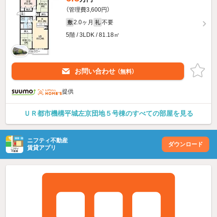
（管理費3,600円）
2.0ヶ月
不要
敷
礼
5階 / 3LDK / 81.18㎡
お問い合わせ
（無料）
提供
ＵＲ都市機構平城左京団地５号棟のすべての部屋を見る
ニフティ不動産
ダウンロード
賃貸アプリ