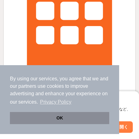
By using our services, you agree that we and
our
partners
use cookies to improve
ＵＲ都市機構平城左京団地１３号棟の賃貸物件
advertising and enhance your experience on
平城山駅 歩
12
分 （関西線
など
）
アプリに切り替えて、サクサクお部屋探し
our services.
Privacy Policy
高の原駅 バス
9
分 歩
5
分 （近鉄京都線）
会員登録なしですぐ使える。マップ検索やお気に入り保存など、
奈良県奈良市左京２
アプリ限定の便利な機能が使えます！
OK
5階建 / 31年8ヶ月 / プレコン
すべての写真
Web版で続行
アプリを開く
市区町村を変更
絞り込み条件を変更
駐車場あり
駐輪場あり