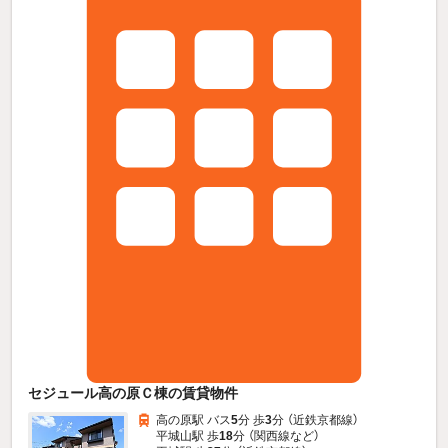
セジュール高の原Ｃ棟の賃貸物件
高の原駅 バス
5
分 歩
3
分 （近鉄京都線）
平城山駅 歩
18
分 （関西線
など
）