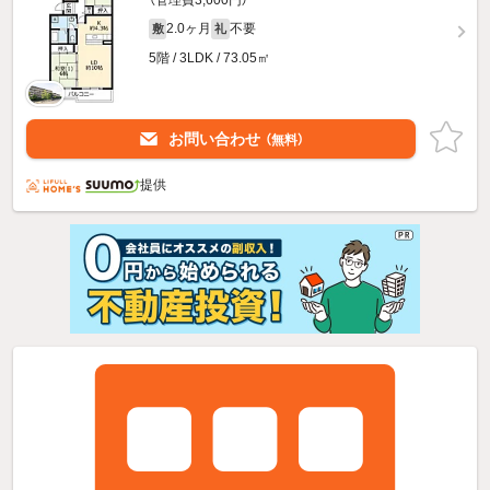
（管理費3,600円）
2.0ヶ月
不要
敷
礼
5階 / 3LDK / 73.05㎡
お問い合わせ
（無料）
提供