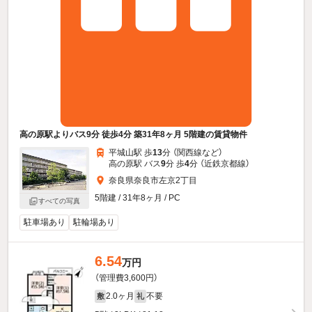
高の原駅よりバス9分 徒歩4分 築31年8ヶ月 5階建の賃貸物件
平城山駅 歩
13
分 （関西線
など
）
高の原駅 バス
9
分 歩
4
分 （近鉄京都線）
奈良県奈良市左京2丁目
5階建 / 31年8ヶ月 / PC
すべての写真
駐車場あり
駐輪場あり
6.54
万円
（管理費3,600円）
2.0ヶ月
不要
敷
礼