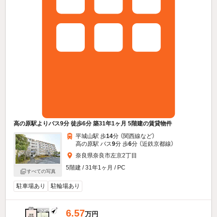
高の原駅よりバス9分 徒歩6分 築31年1ヶ月 5階建の賃貸物件
平城山駅 歩
14
分 （関西線
など
）
高の原駅 バス
9
分 歩
6
分 （近鉄京都線）
奈良県奈良市左京2丁目
5階建 / 31年1ヶ月 / PC
すべての写真
駐車場あり
駐輪場あり
6.57
万円