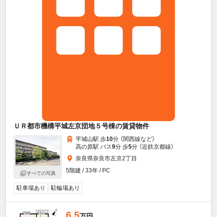
ＵＲ都市機構平城左京団地５号棟の賃貸物件
平城山駅 歩
10
分 （関西線
など
）
高の原駅 バス
9
分 歩
5
分 （近鉄京都線）
奈良県奈良市左京2丁目
5階建 / 33年 / PC
すべての写真
駐車場あり
駐輪場あり
6.5
万円