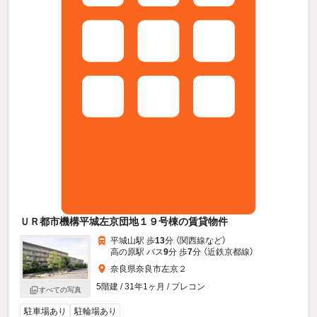
ＵＲ都市機構平城左京団地１９号棟の賃貸物件
平城山駅 歩
13
分 （関西線
など
）
高の原駅 バス
9
分 歩
7
分 （近鉄京都線）
奈良県奈良市左京２
5階建 / 31年1ヶ月 / プレコン
すべての写真
駐車場あり
駐輪場あり