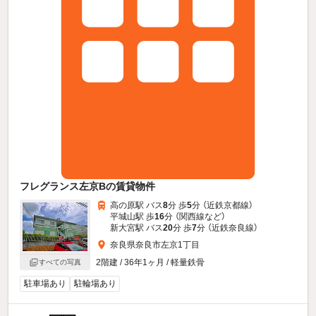
フレグランス左京Bの賃貸物件
高の原駅 バス
8
分 歩
5
分 （近鉄京都線）
平城山駅 歩
16
分 （関西線
など
）
新大宮駅 バス
20
分 歩
7
分 （近鉄奈良線）
奈良県奈良市左京1丁目
2階建 / 36年1ヶ月 / 軽量鉄骨
すべての写真
駐車場あり
駐輪場あり