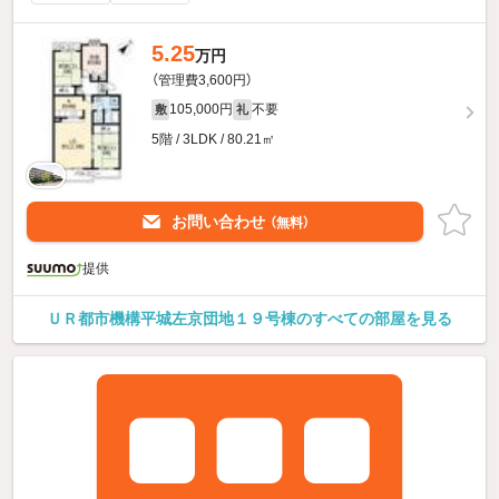
5.25
万円
（管理費3,600円）
105,000円
不要
敷
礼
5階 / 3LDK / 80.21㎡
お問い合わせ
（無料）
提供
ＵＲ都市機構平城左京団地１９号棟のすべての部屋を見る