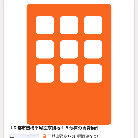
ＵＲ都市機構平城左京団地１８号棟の賃貸物件
平城山駅 歩
12
分 （関西線
など
）