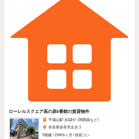
ローレルスクエア高の原6番館の賃貸物件
平城山駅 歩
12
分 （関西線
など
）
奈良県奈良市左京２
5階建 / 29年6ヶ月 / 鉄筋コン