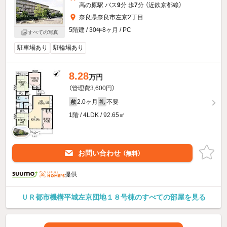
高の原駅 バス
9
分 歩
7
分 （近鉄京都線）
奈良県奈良市左京2丁目
5階建 / 30年8ヶ月 / PC
すべての写真
駐車場あり
駐輪場あり
8.28
万円
（管理費3,600円）
2.0ヶ月
不要
敷
礼
1階 / 4LDK / 92.65㎡
お問い合わせ
（無料）
提供
ＵＲ都市機構平城左京団地１８号棟のすべての部屋を見る