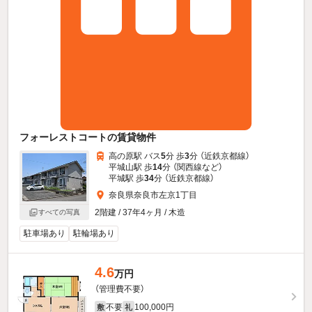
フォーレストコートの賃貸物件
高の原駅 バス
5
分 歩
3
分 （近鉄京都線）
平城山駅 歩
14
分 （関西線
など
）
平城駅 歩
34
分 （近鉄京都線）
奈良県奈良市左京1丁目
2階建 / 37年4ヶ月 / 木造
すべての写真
駐車場あり
駐輪場あり
4.6
万円
（管理費不要）
不要
100,000円
敷
礼