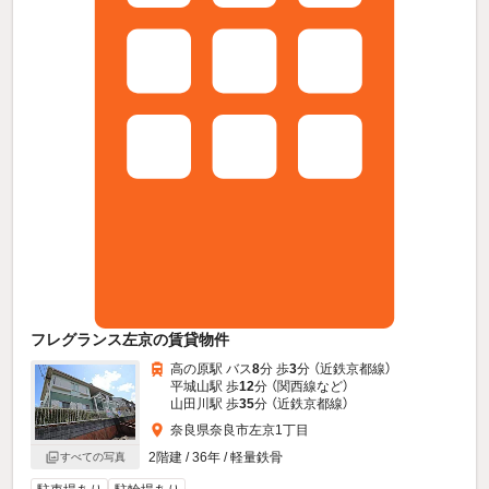
フレグランス左京の賃貸物件
高の原駅 バス
8
分 歩
3
分 （近鉄京都線）
平城山駅 歩
12
分 （関西線
など
）
山田川駅 歩
35
分 （近鉄京都線）
奈良県奈良市左京1丁目
2階建 / 36年 / 軽量鉄骨
すべての写真