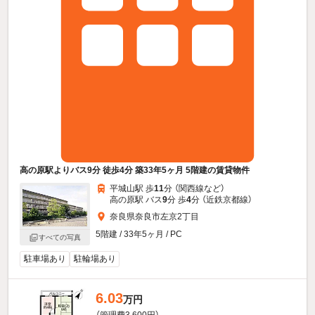
高の原駅よりバス9分 徒歩4分 築33年5ヶ月 5階建の賃貸物件
平城山駅 歩
11
分 （関西線
など
）
高の原駅 バス
9
分 歩
4
分 （近鉄京都線）
奈良県奈良市左京2丁目
5階建 / 33年5ヶ月 / PC
すべての写真
駐車場あり
駐輪場あり
6.03
万円