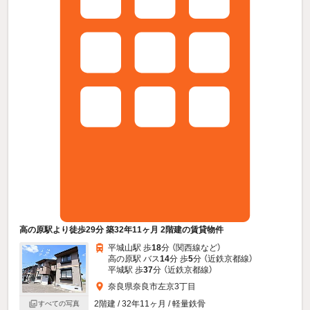
高の原駅より徒歩29分 築32年11ヶ月 2階建の賃貸物件
平城山駅 歩
18
分 （関西線
など
）
高の原駅 バス
14
分 歩
5
分 （近鉄京都線）
平城駅 歩
37
分 （近鉄京都線）
奈良県奈良市左京3丁目
2階建 / 32年11ヶ月 / 軽量鉄骨
すべての写真