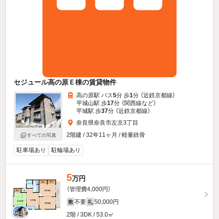
セジュール高の原Ｅ棟の賃貸物件
高の原駅 バス
5
分 歩
1
分 （近鉄京都線）
平城山駅 歩
17
分 （関西線
など
）
平城駅 歩
37
分 （近鉄京都線）
奈良県奈良市左京3丁目
2階建 / 32年11ヶ月 / 軽量鉄骨
すべての写真
駐車場あり
駐輪場あり
5
万円
（管理費4,000円）
不要
50,000円
敷
礼
2階 / 3DK / 53.0㎡