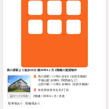
高の原駅より徒歩20分 築36年4ヶ月 2階建の賃貸物件
高の原駅 バス
5
分 歩
1
分 （近鉄京都線）
平城山駅 歩
19
分 （関西線
など
）
山田川駅 バス
9
分 歩
16
分 （近鉄京都線）
奈良県奈良市左京4丁目
2階建 / 36年4ヶ月 / 木造
すべての写真
駐車場あり
駐輪場あり