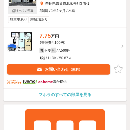
奈良県奈良市北永井町378-1
2階建 / 1年2ヶ月 / 木造
すべての写真
駐車場あり
駐輪場あり
7.75
万円
（管理費4,100円）
不要
77,500円
敷
礼
1階 / 1LDK / 50.87㎡
お問い合わせ
（無料）
ほか提供
マホラのすべての部屋を見る