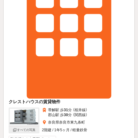
クレストハウスの賃貸物件
帯解駅 歩
31
分 （桜井線）
郡山駅 歩
30
分 （関西線）
奈良県奈良市東九条町
2階建 / 1年5ヶ月 / 軽量鉄骨
すべての写真