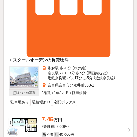
エスタールオーデンの賃貸物件
帯解駅 歩
20
分 （桜井線）
奈良駅 バス
13
分 歩
5
分 （関西線
など
）
近鉄奈良駅 バス
17
分 歩
5
分 （近鉄奈良線）
奈良県奈良市北永井町350-1
3階建 / 1年1ヶ月 / 軽量鉄骨
すべての写真
駐車場あり
駐輪場あり
宅配ボックス
7.45
万円
（管理費5,000円）
不要
40,000円
敷
礼