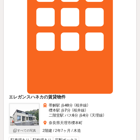
エレガンスハネカの賃貸物件
帯解駅 歩
40
分 （桜井線）
櫟本駅 歩
7
分 （桜井線）
二階堂駅 バス
6
分 歩
4
分 （天理線）
奈良県天理市櫟本町
2階建 / 2年7ヶ月 / 木造
すべての写真