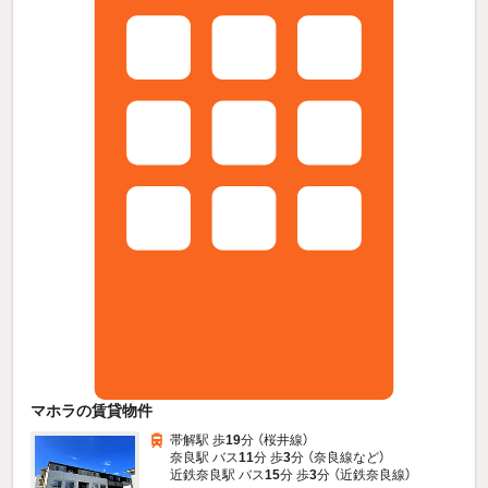
マホラの賃貸物件
帯解駅 歩
19
分 （桜井線）
奈良駅 バス
11
分 歩
3
分 （奈良線
など
）
近鉄奈良駅 バス
15
分 歩
3
分 （近鉄奈良線）