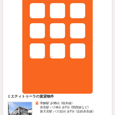
ミエティトゥーラの賃貸物件
帯解駅 歩
35
分 （桜井線）
奈良駅 バス
6
分 歩
7
分 （関西線
など
）
新大宮駅 バス
11
分 歩
7
分 （近鉄奈良線）