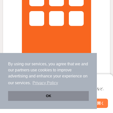
奈良駅よりバス7分 徒歩6分 築4年8ヶ月 2階建の賃貸物件
By using our services, you agree that we and
our
partners
use cookies to improve
帯解駅 歩
33
分 （桜井線）
奈良駅 バス
7
分 歩
1
分 （関西線
など
）
advertising and enhance your experience on
京終駅 バス
6
分 歩
7
分 （桜井線）
アプリに切り替えて、サクサクお部屋探し
our services.
Privacy Policy
奈良県奈良市東九条町
会員登録なしですぐ使える。マップ検索やお気に入り保存など、
2階建 / 4年8ヶ月 / 軽量鉄骨
すべての写真
アプリ限定の便利な機能が使えます！
OK
駐車場あり
駐輪場あり
Web版で続行
アプリを開く
駅・沿線を変更
絞り込み条件を変更
6.8
万円