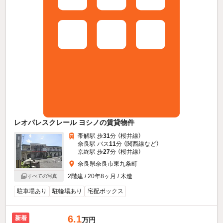
レオパレスクレール ヨシノの賃貸物件
帯解駅 歩
31
分 （桜井線）
奈良駅 バス
11
分 （関西線
など
）
京終駅 歩
27
分 （桜井線）
奈良県奈良市東九条町
2階建 / 20年8ヶ月 / 木造
すべての写真
駐車場あり
駐輪場あり
宅配ボックス
6.1
新着
万円