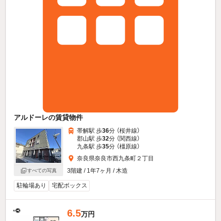
アルドーレの賃貸物件
帯解駅 歩
36
分 （桜井線）
郡山駅 歩
32
分 （関西線）
九条駅 歩
35
分 （橿原線）
奈良県奈良市西九条町２丁目
3階建 / 1年7ヶ月 / 木造
すべての写真
駐輪場あり
宅配ボックス
6.5
万円