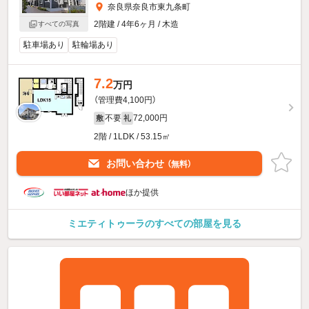
奈良県奈良市東九条町
2階建 / 4年6ヶ月 / 木造
すべての写真
駐車場あり
駐輪場あり
7.2
万円
（管理費4,100円）
不要
72,000円
敷
礼
2階 / 1LDK / 53.15㎡
お問い合わせ
（無料）
ほか提供
ミエティトゥーラのすべての部屋を見る