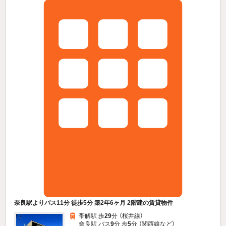
奈良駅よりバス11分 徒歩5分 築2年6ヶ月 2階建の賃貸物件
帯解駅 歩
29
分 （桜井線）
奈良駅 バス
9
分 歩
5
分 （関西線
など
）