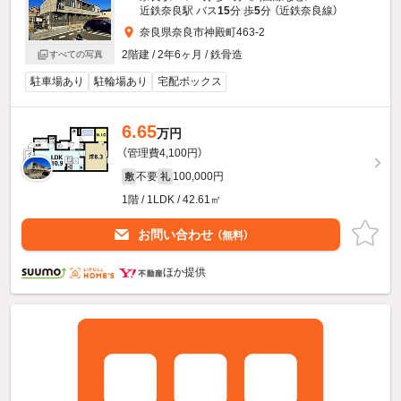
近鉄奈良駅 バス
15
分 歩
5
分 （近鉄奈良線）
奈良県奈良市神殿町463-2
2階建 / 2年6ヶ月 / 鉄骨造
すべての写真
駐車場あり
駐輪場あり
宅配ボックス
6.65
万円
（管理費4,100円）
不要
100,000円
敷
礼
1階 / 1LDK / 42.61㎡
お問い合わせ
（無料）
ほか提供