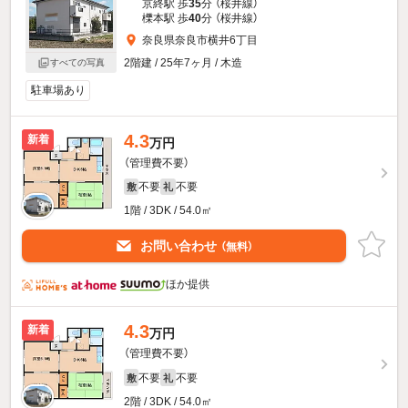
京終駅 歩
35
分 （桜井線）
櫟本駅 歩
40
分 （桜井線）
奈良県奈良市横井6丁目
2階建 / 25年7ヶ月 / 木造
すべての写真
駐車場あり
4.3
新着
万円
（管理費不要）
不要
不要
敷
礼
1階 / 3DK / 54.0㎡
お問い合わせ
（無料）
ほか提供
4.3
新着
万円
（管理費不要）
不要
不要
敷
礼
2階 / 3DK / 54.0㎡