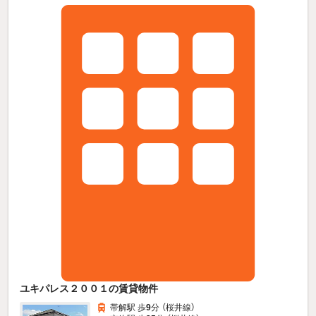
ユキパレス２００１の賃貸物件
帯解駅 歩
9
分 （桜井線）