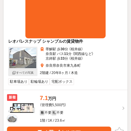
レオパレスナップ シャンブルの賃貸物件
帯解駅 歩
30
分 （桜井線）
奈良駅 バス
11
分 （関西線
など
）
京終駅 歩
33
分 （桜井線）
奈良県奈良市東九条町
2階建 / 20年8ヶ月 / 木造
すべての写真
駐車場あり
駐輪場あり
宅配ボックス
7.1
新着
万円
（管理費5,500円）
不要
不要
敷
礼
1階 / 1K / 23.6㎡