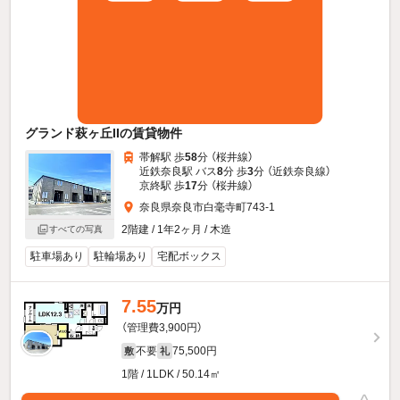
グランド萩ヶ丘IIの賃貸物件
帯解駅 歩
58
分 （桜井線）
近鉄奈良駅 バス
8
分 歩
3
分 （近鉄奈良線）
京終駅 歩
17
分 （桜井線）
奈良県奈良市白毫寺町743-1
2階建 / 1年2ヶ月 / 木造
すべての写真
駐車場あり
駐輪場あり
宅配ボックス
7.55
万円
（管理費3,900円）
不要
75,500円
敷
礼
1階 / 1LDK / 50.14㎡