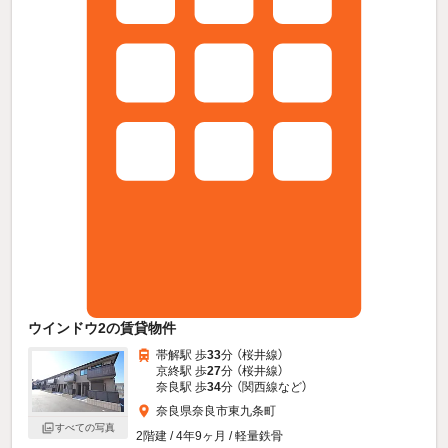
ウインドウ2の賃貸物件
帯解駅 歩
33
分 （桜井線）
京終駅 歩
27
分 （桜井線）
奈良駅 歩
34
分 （関西線
など
）
奈良県奈良市東九条町
すべての写真
2階建 / 4年9ヶ月 / 軽量鉄骨