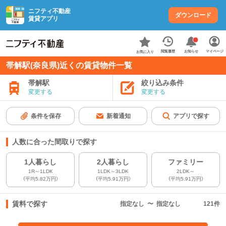
ニフティ不動産
ダウンロード
賃貸アプリ
お知らせ
閲覧履歴
マイページ
お気に入り
帯解駅(奈良県)近くの賃貸物件一覧
帯解駅
絞り込み条件
変更する
変更する
条件を保存
新着通知
アプリで探す
人数に合った間取りで探す
1人暮らし
2人暮らし
ファミリー
1R～1LDK
1LDK～3LDK
2LDK～
（平均5.82万円）
（平均5.91万円）
（平均5.91万円）
賃料で探す
指定なし
〜
指定なし
121
件