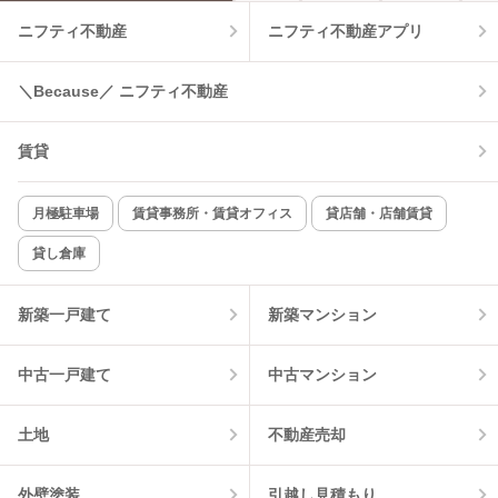
ニフティ不動産
ニフティ不動産アプリ
温水洗浄便座
オートロック
＼Because／ ニフティ不動産
コンロ2口以上
追焚き機能
賃貸
TV付インターホン
角部屋
新着のみ
インターネット無料
月極駐車場
賃貸事務所・賃貸オフィス
貸店舗・店舗賃貸
貸し倉庫
該当件数:
物件一覧に反映
6
件
新築一戸建て
新築マンション
中古一戸建て
中古マンション
土地
不動産売却
外壁塗装
引越し見積もり