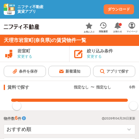
ニフティ不動産
ダウンロード
賃貸アプリ
お知らせ
閲覧履歴
マイページ
お気に入り
天理市岩室町(奈良県)の賃貸物件一覧
岩室町
絞り込み条件
変更する
変更する
条件を保存
新着通知
アプリで探す
賃料で探す
指定なし
〜
指定なし
6
件
指定した賃料で絞り込む
6
物件数
件
2026年04月26日
更新