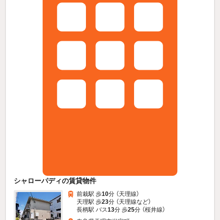
シャローパディの賃貸物件
前栽駅 歩
10
分 （天理線）
天理駅 歩
23
分 （天理線
など
）
長柄駅 バス
13
分 歩
25
分 （桜井線）