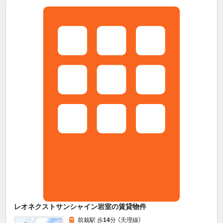
レオネクストサンシャイン岩室の賃貸物件
前栽駅 歩
14
分 （天理線）