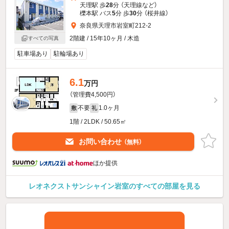
天理駅 歩
28
分 （天理線
など
）
櫟本駅 バス
5
分 歩
30
分 （桜井線）
奈良県天理市岩室町212-2
2階建 / 15年10ヶ月 / 木造
すべての写真
駐車場あり
駐輪場あり
6.1
万円
（管理費4,500円）
不要
1.0ヶ月
敷
礼
1階 / 2LDK / 50.65㎡
お問い合わせ
（無料）
ほか提供
レオネクストサンシャイン岩室のすべての部屋を見る