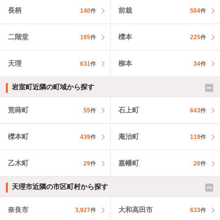
長柄
前栽
140
件
504
件
二階堂
櫟本
195
件
225
件
天理
柳本
631
件
34
件
岩室町近隣の町域から探す
荒蒔町
石上町
55
件
643
件
櫟本町
庵治町
439
件
119
件
乙木町
嘉幡町
29
件
20
件
天理市近隣の市区町村から探す
奈良市
大和高田市
3,927
件
633
件