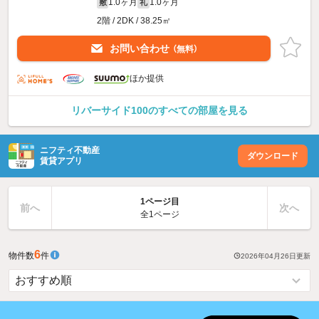
1.0ヶ月
1.0ヶ月
敷
礼
2階 / 2DK / 38.25㎡
お問い合わせ
（無料）
ほか提供
リバーサイド100のすべての部屋を見る
ニフティ不動産
ダウンロード
賃貸アプリ
1ページ目
前へ
次へ
全1ページ
6
物件数
件
2026年04月26日
更新