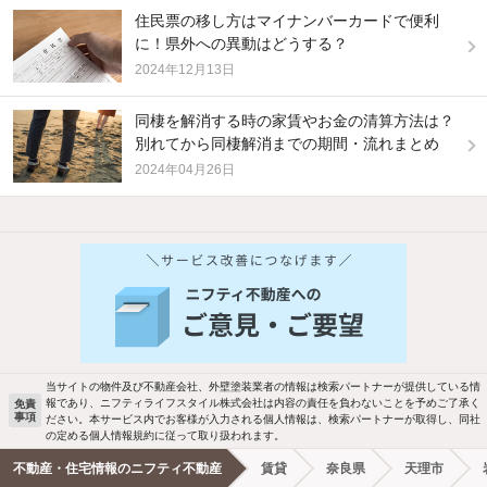
住民票の移し方はマイナンバーカードで便利
に！県外への異動はどうする？
2024年12月13日
同棲を解消する時の家賃やお金の清算方法は？
別れてから同棲解消までの期間・流れまとめ
2024年04月26日
他の人はこんな条件で絞り込んでいます！
人気のこだわり条件
新着物件メール通知
バス・トイレ別
2階以上
検索中の条件の新着物件情報をいち早く
駐車場あり
ペット相談
お知らせします
当サイトの物件及び不動産会社、外壁塗装業者の情報は検索パートナーが提供している情
報であり、ニフティライフスタイル株式会社は内容の責任を負わないことを予めご了承く
免責
事項
ださい。本サービス内でお客様が入力される個人情報は、検索パートナーが取得し、同社
洗濯機置場あり
独立洗面台
新着メール通知を受け取る
の定める個人情報規約に従って取り扱われます。
不動産・住宅情報のニフティ不動産
賃貸
奈良県
天理市
エアコンあり
都市ガス