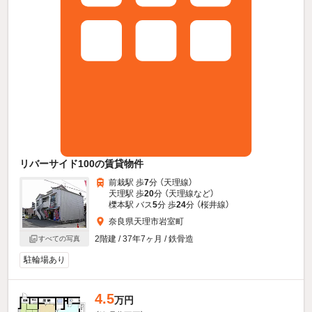
リバーサイド100の賃貸物件
前栽駅 歩
7
分 （天理線）
天理駅 歩
20
分 （天理線
など
）
櫟本駅 バス
5
分 歩
24
分 （桜井線）
奈良県天理市岩室町
2階建 / 37年7ヶ月 / 鉄骨造
すべての写真
駐輪場あり
4.5
万円