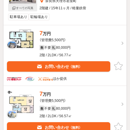
奈良県天理市岩室町
2階建 / 15年11ヶ月 / 軽量鉄骨
すべての写真
駐車場あり
駐輪場あり
7
万円
（管理費5,500円）
不要
80,000円
敷
礼
2階 / 2LDK / 56.77㎡
お問い合わせ
（無料）
ほか提供
7
万円
（管理費5,500円）
不要
80,000円
敷
礼
2階 / 2LDK / 56.57㎡
お問い合わせ
（無料）