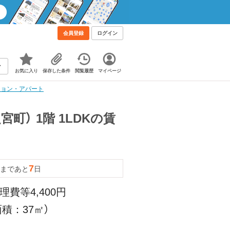
会員登録
ログイン
お気に入り
保存した条件
閲覧履歴
マイページ
ンション・アパート
町） 1階 1LDKの賃
7
まであと
日
理費等4,400円
積：37㎡）