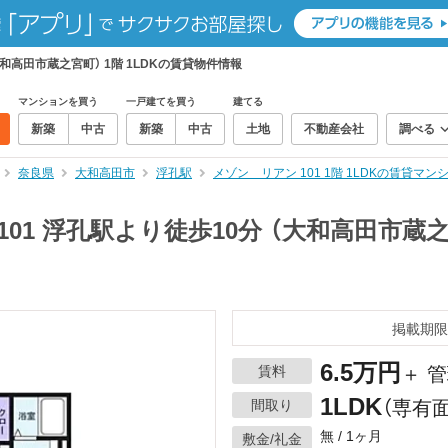
大和高田市蔵之宮町） 1階 1LDKの賃貸物件情報
マンションを買う
一戸建てを買う
建てる
新築
中古
新築
中古
土地
不動産会社
調べる
奈良県
大和高田市
浮孔駅
メゾン リアン 101 1階 1LDKの賃貸マ
01 浮孔駅より徒歩10分 （大和高田市蔵之宮
掲載期限
6.5万円
賃料
＋ 管
1LDK
間取り
（専有面
無 / 1ヶ月
敷金/礼金