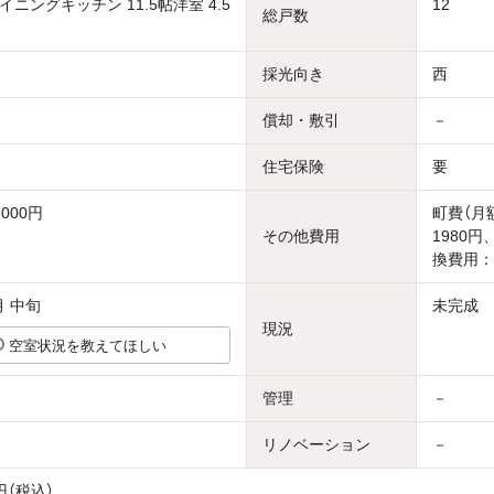
ニングキッチン 11.5帖洋室 4.5
12
総戸数
採光向き
西
償却・敷引
－
住宅保険
要
000円
町費（月
その他費用
1980
換費用：
月 中旬
未完成
現況
空室状況を教えてほしい
管理
－
リノベーション
－
円（税込）