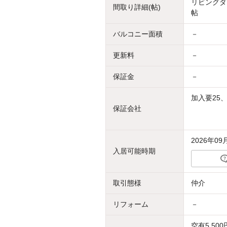
リビングダイ
間取り詳細(帖)
帖
バルコニー面積
－
更新料
－
保証金
－
加入要25、
保証会社
2026年09
入居可能時期
取引態様
仲介
リフォーム
－
空有5,500