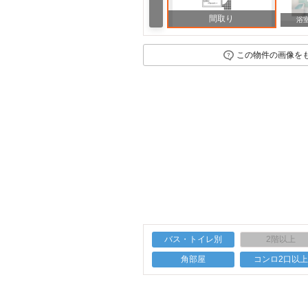
間取り
浴
この物件の画像を
バス・トイレ別
2階以上
角部屋
コンロ2口以