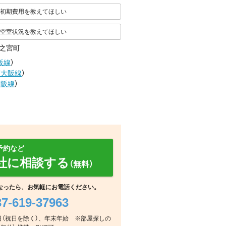
初期費用を教えてほしい
空室状況を教えてほしい
之宮町
阪線
）
南大阪線
）
大阪線
）
予約など
社に相談する
（無料）
なったら、お気軽にお電話ください。
37-619-37963
周辺
周辺
周辺
火曜日（祝日を除く）、年末年始 ※部屋探しの