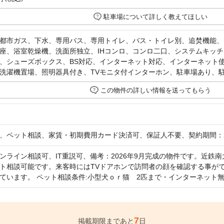
駐車場について詳しく教えてほしい
都市ガス、下水、専用バス、専用トイレ、バス・トイレ別、追焚機能、
座、浴室乾燥機、洗面所独立、IHコンロ、コンロ二口、システムキッ
、シューズボックス、BS対応、インターネット対応、インターネット
洗濯機置場、照明器具付き、TVモニタ付インターホン、駐車場あり、
この物件の詳しい情報を送ってもらう
、ペット相談、家賃・初期費用カード決済可、保証人不要、契約期間：
ンライン相談可、IT重説可、備考：2026年9月完成の物件です。近鉄
ト相談可能です。来客時にはTVドアホンで訪問者の顔を確認する事が
ています。 ペット相談条件:小型犬ｏｒ猫 2匹まで・インターネット無料
7
掲載期限まであと
日