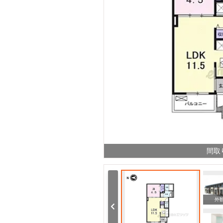
間取
その他
外