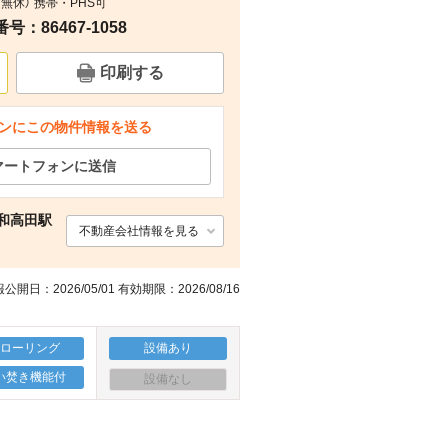
無休） 携帯・PHS可
：86467-1058
その他
その他
その他
その他
印刷する
ンにこの物件情報を送る
マートフォンに送信
和高田駅
不動産会社情報を見る
公開日：2026/05/01 有効期限：2026/08/16
フローリング
設備あり
い焚き機能付
設備なし