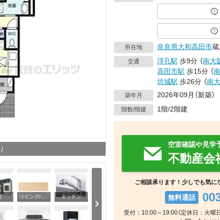
奈良県
大和高田市
蔵
所在地
浮孔駅
歩9分
（
南大
交通
高田市駅
歩15分
（
坊城駅
歩26分
（
南
2026年09月（新築）
築年月
1階/2階建
階数/階建
空室確認や見学
り
不動産会
ご相談承ります！少しでも気に
00
無料通話
観
リビング/ダイニング
キッチン
受付：10:00～19:00（定休日：