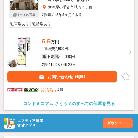
新潟県小千谷市城内３丁目
2階建 / 18年5ヶ月 / 木造
すべての写真
駐車場あり
駐輪場あり
5.5
万円
（管理費2,900円）
不要
65,000円
敷
礼
2階 / 1LDK / 46.28㎡
お問い合わせ
（無料）
提供
コンドミニアム さくら Aのすべての部屋を見る
ニフティ不動産
ダウンロード
賃貸アプリ