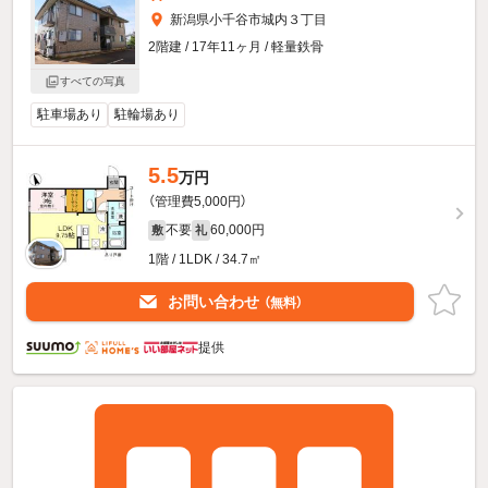
新潟県小千谷市城内３丁目
2階建 / 17年11ヶ月 / 軽量鉄骨
すべての写真
駐車場あり
駐輪場あり
5.5
万円
（管理費5,000円）
不要
60,000円
敷
礼
1階 / 1LDK / 34.7㎡
お問い合わせ
（無料）
提供