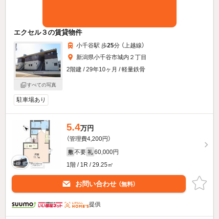
エクセル３の賃貸物件
小千谷駅 歩
25
分 （上越線）
新潟県小千谷市城内２丁目
2階建 / 29年10ヶ月 / 軽量鉄骨
すべての写真
駐車場あり
5.4
万円
（管理費4,200円）
不要
60,000円
敷
礼
1階 / 1R / 29.25㎡
お問い合わせ
（無料）
提供