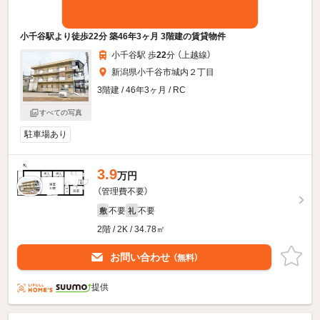
小千谷駅より徒歩22分 築46年3ヶ月 3階建の賃貸物件
小千谷駅 歩
22
分 （上越線）
新潟県小千谷市城内２丁目
3階建 / 46年3ヶ月 / RC
すべての写真
駐車場あり
3.9
万円
（管理費不要）
不要
不要
敷
礼
2階 / 2K / 34.78㎡
お問い合わせ
（無料）
提供