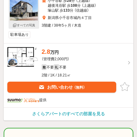
小千谷駅 歩
28
分 （上越線）
越後滝谷駅 歩
108
分 （上越線）
塚山駅 歩
133
分 （信越線）
新潟県小千谷市城内４丁目
3階建 / 38年5ヶ月 / 木造
すべての写真
駐車場あり
2.8
万円
（管理費2,000円）
不要
不要
敷
礼
2階 / 1K / 18.21㎡
お問い合わせ
（無料）
提供
さくらアパートのすべての部屋を見る