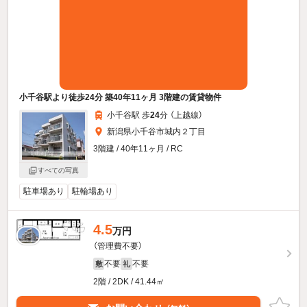
小千谷駅より徒歩24分 築40年11ヶ月 3階建の賃貸物件
小千谷駅 歩
24
分 （上越線）
新潟県小千谷市城内２丁目
3階建 / 40年11ヶ月 / RC
すべての写真
駐車場あり
駐輪場あり
4.5
万円
（管理費不要）
不要
不要
敷
礼
2階 / 2DK / 41.44㎡