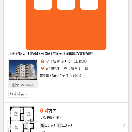
小千谷駅より徒歩18分 築36年5ヶ月 5階建の賃貸物件
小千谷駅 歩
18
分 （上越線）
新潟県小千谷市城内１丁目
5階建 / 36年5ヶ月 / 鉄骨造
すべての写真
駐車場あり
6.4
万円
（管理費不要）
1.0ヶ月
1.0ヶ月
敷
礼