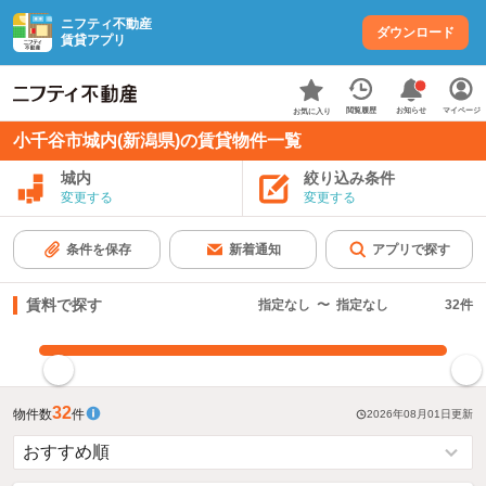
ニフティ不動産
ダウンロード
賃貸アプリ
お知らせ
閲覧履歴
マイページ
お気に入り
小千谷市城内(新潟県)の賃貸物件一覧
城内
絞り込み条件
変更する
変更する
条件を保存
新着通知
アプリで探す
賃料で探す
指定なし
〜
指定なし
32
件
指定した賃料で絞り込む
32
物件数
件
2026年08月01日
更新