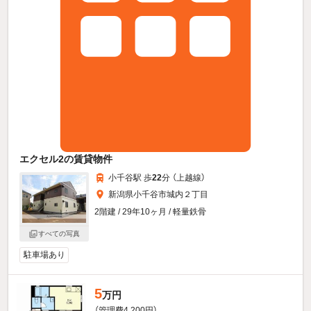
エクセル2の賃貸物件
小千谷駅 歩
22
分 （上越線）
新潟県小千谷市城内２丁目
2階建 / 29年10ヶ月 / 軽量鉄骨
すべての写真
駐車場あり
5
万円
（管理費4,200円）