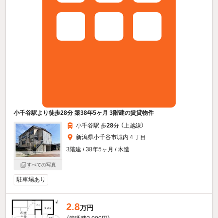
小千谷駅より徒歩28分 築38年5ヶ月 3階建の賃貸物件
小千谷駅 歩
28
分 （上越線）
新潟県小千谷市城内４丁目
3階建 / 38年5ヶ月 / 木造
すべての写真
駐車場あり
2.8
万円