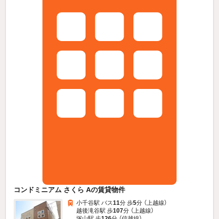
コンドミニアム さくら Aの賃貸物件
小千谷駅 バス
11
分 歩
5
分 （上越線）
越後滝谷駅 歩
107
分 （上越線）
塚山駅 歩
126
分 （信越線）