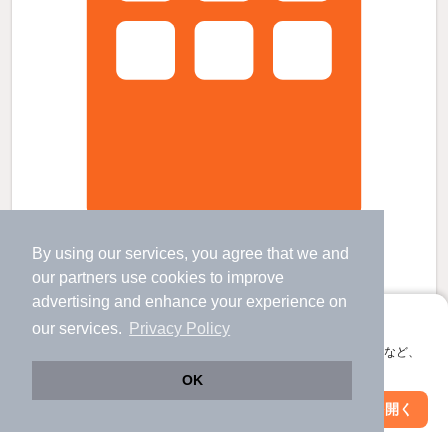
プレミアムレジデンスの賃貸物件
By using our services, you agree that we and
小千谷駅 バス
6
分 歩
4
分 （上越線）
our
partners
use cookies to improve
新潟県小千谷市城内４丁目
advertising and enhance your experience on
3階建 / 17年3ヶ月 / ＲＣ
アプリに切り替えて、サクサクお部屋探し
our services.
Privacy Policy
すべての写真
会員登録なしですぐ使える。マップ検索やお気に入り保存など、
駐車場あり
宅配ボックス
アプリ限定の便利な機能が使えます！
OK
Web版で続行
アプリを開く
市区町村を変更
絞り込み条件を変更
6.1
万円
（管理費不要）