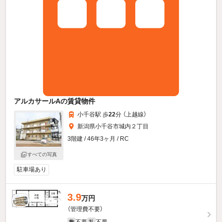
アルカサールAの賃貸物件
小千谷駅 歩
22
分 （上越線）
新潟県小千谷市城内２丁目
3階建 / 46年3ヶ月 / RC
すべての写真
駐車場あり
3.9
万円
（管理費不要）