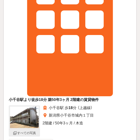
小千谷駅より徒歩18分 築50年3ヶ月 2階建の賃貸物件
小千谷駅 歩
18
分 （上越線）
新潟県小千谷市城内１丁目
2階建 / 50年3ヶ月 / 木造
すべての写真