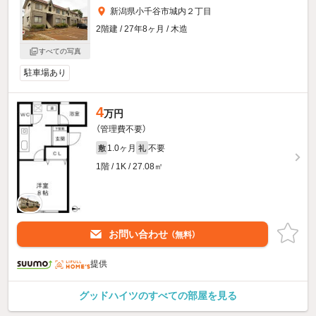
新潟県小千谷市城内２丁目
2階建 / 27年8ヶ月 / 木造
すべての写真
駐車場あり
4
万円
（管理費不要）
1.0ヶ月
不要
敷
礼
1階 / 1K / 27.08㎡
お問い合わせ
（無料）
提供
グッドハイツのすべての部屋を見る