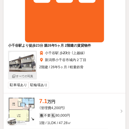
小千谷駅より徒歩23分 築26年5ヶ月 2階建の賃貸物件
小千谷駅 歩
23
分 （上越線）
新潟県小千谷市城内２丁目
2階建 / 26年5ヶ月 / 軽量鉄骨
すべての写真
駐車場あり
駐輪場あり
7.1
万円
（管理費4,200円）
不要
80,000円
敷
礼
1階 / 1LDK / 47.28㎡