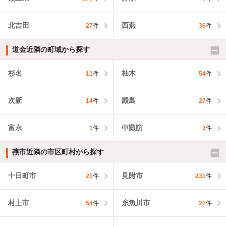
北吉田
西燕
27
件
36
件
道金近隣の町域から探す
杉名
杣木
11
件
54
件
次新
殿島
14
件
27
件
富永
中諏訪
1
件
3
件
燕市近隣の市区町村から探す
十日町市
見附市
21
件
231
件
村上市
糸魚川市
54
件
27
件