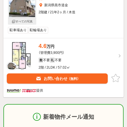
新潟県燕市道金
2階建 / 21年2ヶ月 / 木造
すべての写真
駐車場あり
駐輪場あり
4.6
万円
（管理費3,900円）
不要
不要
敷
礼
2階 / 2LDK / 57.02㎡
お問い合わせ
（無料）
提供
新着物件メール通知