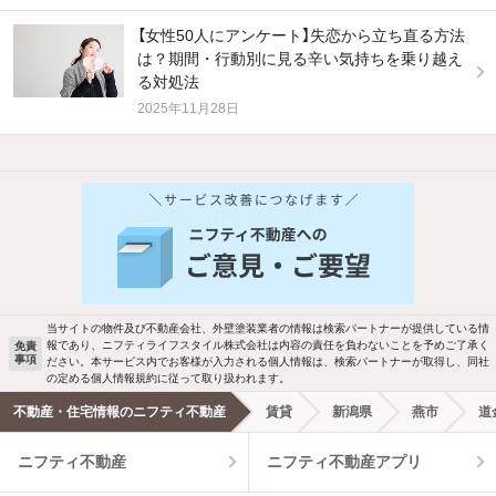
【女性50人にアンケート】失恋から立ち直る方法
は？期間・行動別に見る辛い気持ちを乗り越え
る対処法
2025年11月28日
他の人はこんな条件で絞り込んでいます！
人気のこだわり条件
バス・トイレ別
2階以上
駐車場あり
ペット相談
当サイトの物件及び不動産会社、外壁塗装業者の情報は検索パートナーが提供している情
報であり、ニフティライフスタイル株式会社は内容の責任を負わないことを予めご了承く
免責
洗濯機置場あり
独立洗面台
事項
ださい。本サービス内でお客様が入力される個人情報は、検索パートナーが取得し、同社
の定める個人情報規約に従って取り扱われます。
エアコンあり
都市ガス
不動産・住宅情報のニフティ不動産
賃貸
新潟県
燕市
道
ニフティ不動産
ニフティ不動産アプリ
温水洗浄便座
オートロック