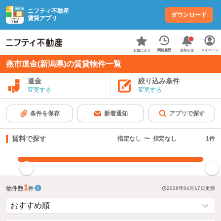
ニフティ不動産
ダウンロード
賃貸アプリ
お知らせ
閲覧履歴
マイページ
お気に入り
燕市道金(新潟県)の賃貸物件一覧
道金
絞り込み条件
変更する
変更する
条件を保存
新着通知
アプリで探す
賃料で探す
指定なし
〜
指定なし
1
件
指定した賃料で絞り込む
1
物件数
件
2026年04月17日
更新