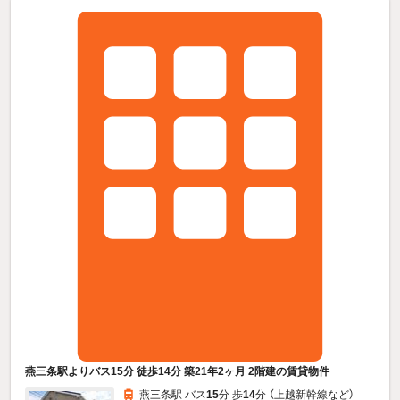
燕三条駅よりバス15分 徒歩14分 築21年2ヶ月 2階建の賃貸物件
燕三条駅 バス
15
分 歩
14
分 （上越新幹線
など
）