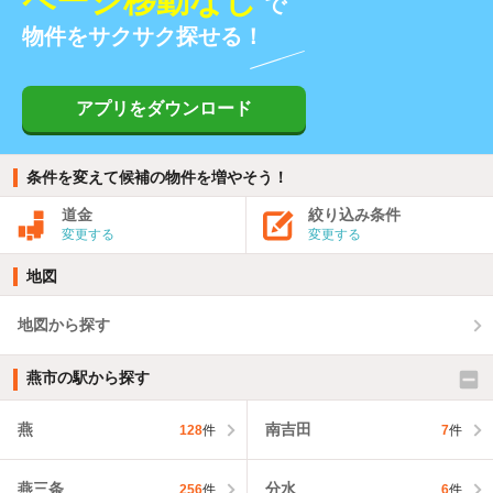
ページ移動なし
で
物件をサクサク探せる！
アプリをダウンロード
条件を変えて候補の物件を増やそう！
道金
絞り込み条件
変更する
変更する
地図
地図から探す
燕市の駅から探す
燕
南吉田
128
件
7
件
燕三条
分水
256
件
6
件