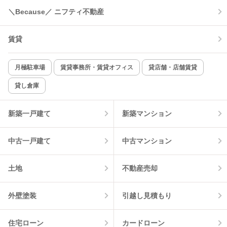
コンロ2口以上
追焚き機能
＼Because／ ニフティ不動産
TV付インターホン
角部屋
賃貸
新着のみ
インターネット無料
月極駐車場
賃貸事務所・賃貸オフィス
貸店舗・店舗賃貸
貸し倉庫
該当件数:
物件一覧に反映
1
件
新築一戸建て
新築マンション
中古一戸建て
中古マンション
土地
不動産売却
外壁塗装
引越し見積もり
住宅ローン
カードローン