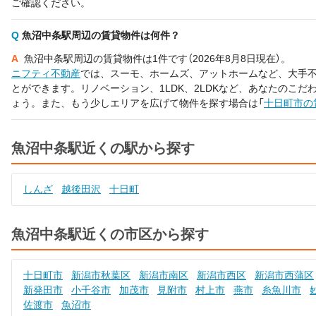
ご確認ください。
Q
魚沼中条駅周辺の賃貸物件は何件？
A
魚沼中条駅周辺の賃貸物件は1件です（2026年8月8日現在）。
ニフティ不動産
では、スーモ、ホームズ、アットホームなど、大手
とができます。リノベーション、1LDK、2LDKなど、あなたのこ
ょう。また、もう少しエリアを広げて物件を探す場合は「
十日町市の
魚沼中条駅近くの駅から探す
しんざ
越後田沢
十日町
魚沼中条駅近くの市区から探す
十日町市
新潟市秋葉区
新潟市南区
新潟市西区
新潟市西蒲区
新発田市
小千谷市
加茂市
見附市
村上市
燕市
糸魚川市
佐渡市
魚沼市