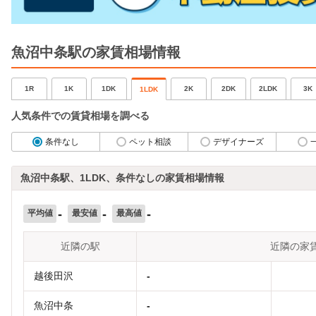
魚沼中条駅の家賃相場情報
1R
1K
1DK
2K
2DK
2LDK
3K
1LDK
人気条件での賃貸相場を調べる
条件なし
ペット相談
デザイナーズ
魚沼中条駅、1LDK、条件なしの家賃相場情報
-
-
-
平均値
最安値
最高値
近隣の駅
近隣の家
越後田沢
-
魚沼中条
-