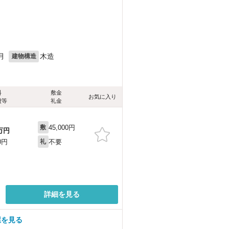
月
木造
建物構造
料
敷金
お気に入り
費等
礼金
45,000円
敷
万円
不要
0円
礼
詳細を見る
屋を見る