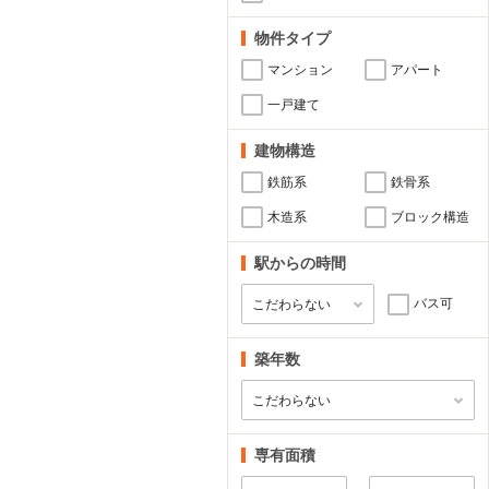
物件タイプ
マンション
アパート
一戸建て
建物構造
鉄筋系
鉄骨系
木造系
ブロック構造
駅からの時間
バス可
築年数
専有面積