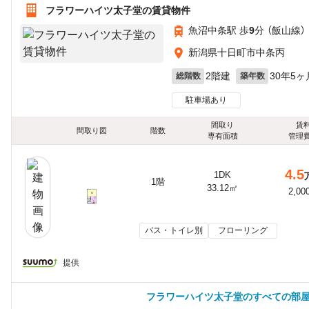
フラワーハイツ太子堂の賃貸物件
魚沼中条駅 歩
9
分 （飯山線）
新潟県十日町市中条丙
2階建
30年5ヶ
総階数
築年数
駐車場あり
間取り
賃
間取り図
階数
専有面積
管理
4.5
1DK
1階
33.12㎡
2,00
バス・トイレ別
フローリング
提供
フラワーハイツ太子堂のすべての部