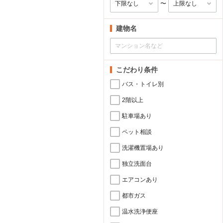
〜
建物名
こだわり条件
バス・トイレ別
2階以上
駐車場あり
ペット相談
洗濯機置場あり
独立洗面台
エアコンあり
都市ガス
温水洗浄便座