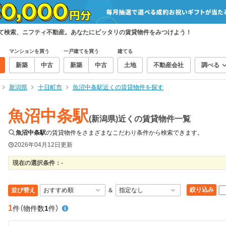
めて検索、ニフティ不動産。あなたにピッタリの賃貸物件をみつけよう！
マンションを買う
一戸建てを買う
建てる
新築
中古
新築
中古
土地
不動産会社
調べる
新潟県
十日町市
魚沼中条駅近くの賃貸物件を探す
魚沼中条駅
(新潟県)近くの賃貸物件一覧
魚沼中条駅
の賃貸物件をさまざまなこだわり条件から検索できます。
2026年04月12日
更新
現在の選択条件：
-
絞り込み
並び替え
＆
1
件
（物件数
1
件）