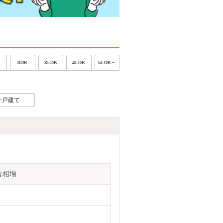
5LDK～
3DK
3LDK
4LDK
一戸建て
賃相場