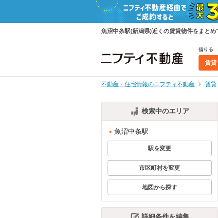
魚沼中条駅(新潟県)近くの賃貸物件をまと
借りる
賃貸
不動産・住宅情報のニフティ不動産
賃貸
検索中のエリア
魚沼中条駅
駅を変更
市区町村を変更
地図から探す
詳細条件を編集