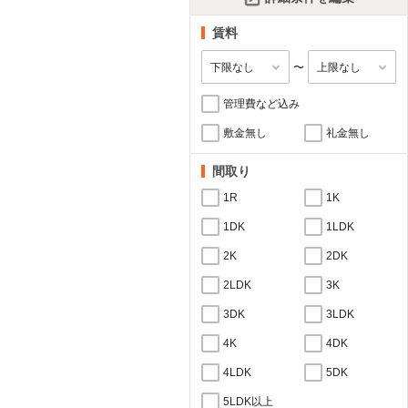
賃料
〜
管理費など込み
敷金無し
礼金無し
間取り
1R
1K
1DK
1LDK
2K
2DK
2LDK
3K
3DK
3LDK
4K
4DK
4LDK
5DK
5LDK以上