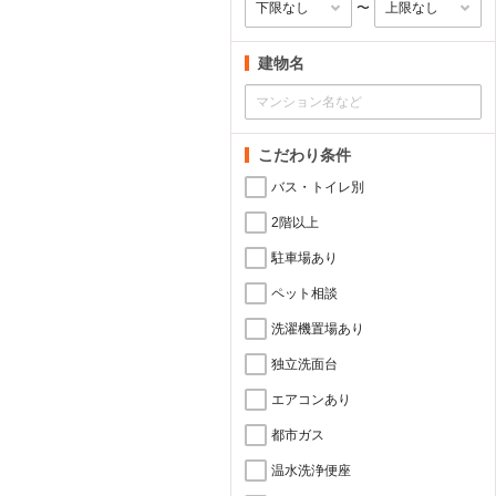
〜
建物名
こだわり条件
バス・トイレ別
2階以上
駐車場あり
ペット相談
洗濯機置場あり
独立洗面台
エアコンあり
都市ガス
温水洗浄便座