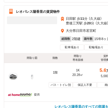
レオパレス陽香里の賃貸物件
日田駅 歩
11
分 （久大線）
豊後三芳駅 歩
20
分 （久大線
大分県日田市若宮町
2階建
15年8ヶ
総階数
築年数
駐車場あり
駐輪場あり
間取り
賃
間取り図
階数
専有面積
管理
5.6
1K
1階
20.28㎡
5,00
バス・トイレ別
保証人不要
南
提供
レオパレス陽香里のすべての部屋