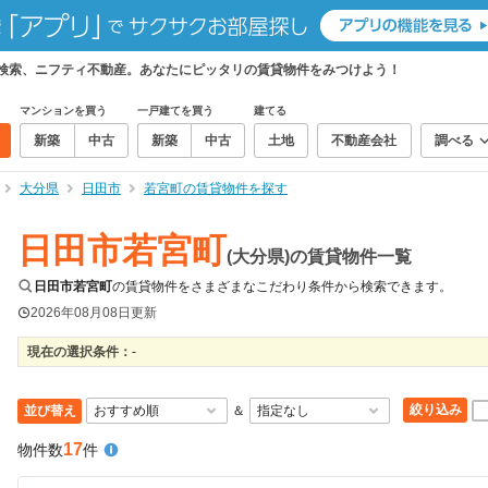
て検索、ニフティ不動産。あなたにピッタリの賃貸物件をみつけよう！
マンションを買う
一戸建てを買う
建てる
新築
中古
新築
中古
土地
不動産会社
調べる
大分県
日田市
若宮町の賃貸物件を探す
日田市若宮町
(大分県)の賃貸物件一覧
日田市若宮町
の賃貸物件をさまざまなこだわり条件から検索できます。
2026年08月08日
更新
現在の選択条件：
-
絞り込み
並び替え
＆
17
物件数
件