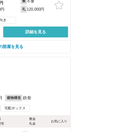
不要
敷
円
120,000円
0円
礼
向き
詳細を見る
の部屋を見る
）
月
鉄骨
建物構造
宅配ボックス
料
敷金
お気に入り
費等
礼金