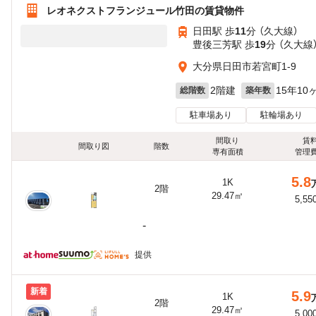
レオネクストフランジュール竹田の賃貸物件
日田駅 歩
11
分 （久大線）
豊後三芳駅 歩
19
分 （久大線
大分県日田市若宮町1-9
2階建
15年10
総階数
築年数
駐車場あり
駐輪場あり
間取り
賃
間取り図
階数
専有面積
管理
5.8
1K
2階
29.47㎡
5,55
-
提供
新着
5.9
1K
2階
29.47㎡
5,00