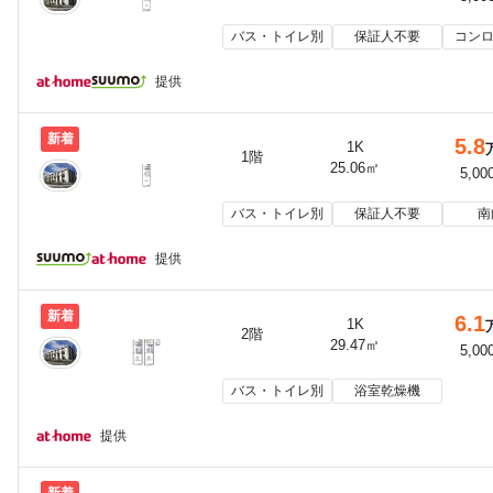
バス・トイレ別
保証人不要
コンロ
提供
新着
5.8
1K
1階
25.06㎡
5,00
バス・トイレ別
保証人不要
南
提供
新着
6.1
1K
2階
29.47㎡
5,00
バス・トイレ別
浴室乾燥機
提供