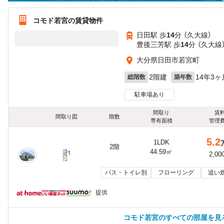
コモド若宮の賃貸物件
日田駅 歩
14
分 （久大線）
豊後三芳駅 歩
14
分 （久大線
大分県日田市若宮町
2階建
14年3ヶ
総階数
築年数
駐車場あり
間取り
賃
間取り図
階数
専有面積
管理
5.2
1LDK
2階
44.59㎡
2,00
バス・トイレ別
フローリング
追い
提供
コモド若宮のすべての部屋を見