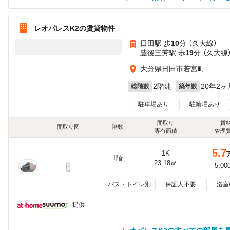
レオパレスK2の賃貸物件
日田駅 歩
10
分 （久大線）
豊後三芳駅 歩
19
分 （久大線
大分県日田市若宮町
2階建
20年2ヶ
総階数
築年数
駐車場あり
駐輪場あり
間取り
賃
間取り図
階数
専有面積
管理
5.7
1K
1階
23.18㎡
5,00
バス・トイレ別
保証人不要
浴室
提供