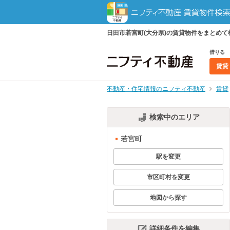
日田市若宮町(大分県)の賃貸物件をまとめ
借りる
賃貸
不動産・住宅情報のニフティ不動産
賃貸
検索中のエリア
若宮町
駅を変更
市区町村を変更
地図から探す
詳細条件を編集