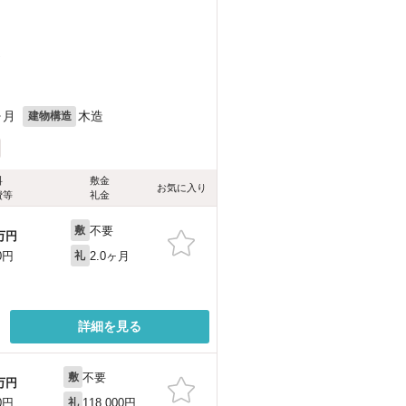
）
ヶ月
木造
建物構造
料
敷金
お気に入り
費等
礼金
不要
敷
万円
2.0ヶ月
0円
礼
詳細を見る
不要
敷
万円
118,000円
0円
礼