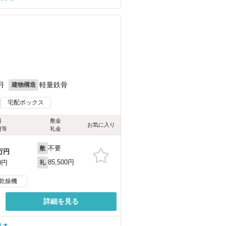
）
月
軽量鉄骨
建物構造
宅配ボックス
料
敷金
お気に入り
費等
礼金
不要
敷
万円
85,500円
0円
礼
乾燥機
詳細を見る