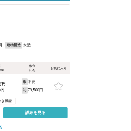
）
月
木造
建物構造
料
敷金
お気に入り
費等
礼金
不要
敷
万円
79,500円
0円
礼
炊き機能
詳細を見る
る