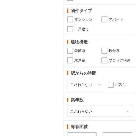
物件タイプ
マンション
アパート
一戸建て
建物構造
鉄筋系
鉄骨系
木造系
ブロック構造
駅からの時間
バス可
築年数
専有面積