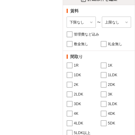
賃料
〜
管理費など込み
敷金無し
礼金無し
間取り
1R
1K
1DK
1LDK
2K
2DK
2LDK
3K
3DK
3LDK
4K
4DK
4LDK
5DK
5LDK以上