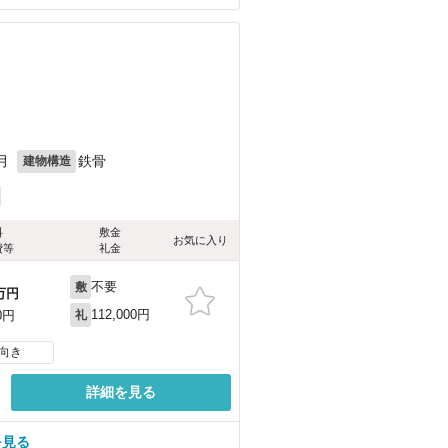
）
月
鉄骨
建物構造
料
敷金
お気に入り
費等
礼金
不要
敷
万円
112,000円
0円
礼
向き
詳細を見る
を見る