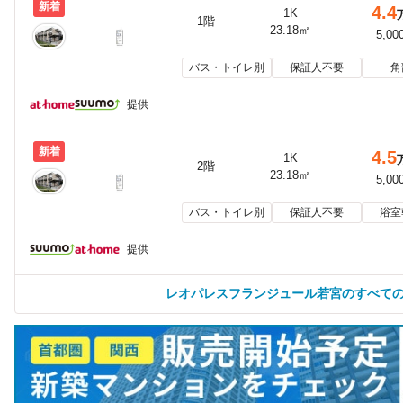
新着
4.4
1K
1階
23.18㎡
5,00
バス・トイレ別
保証人不要
角
提供
新着
4.5
1K
2階
23.18㎡
5,00
バス・トイレ別
保証人不要
浴室
提供
レオパレスフランジュール若宮のすべて