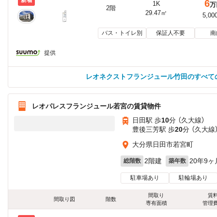
新着
6
1K
万
2階
29.47㎡
5,00
バス・トイレ別
保証人不要
南
提供
レオネクストフランジュール竹田のすべて
レオパレスフランジュール若宮の賃貸物件
日田駅 歩
10
分 （久大線）
豊後三芳駅 歩
20
分 （久大線
大分県日田市若宮町
2階建
20年9ヶ
総階数
築年数
駐車場あり
駐輪場あり
間取り
賃
間取り図
階数
専有面積
管理