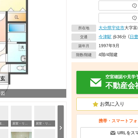
大分県
宇佐市
大字富
所在地
今津駅
歩36分
（
日
交通
1997年9月
築年月
4階/4階建
階数/階建
空室確認や見学
不動産会
り図
お気に入り
携帯・スマートフォ
建物外観 外観写真（昼）
居室・リビング 室内
居室・リビング リビング
収
URLをス