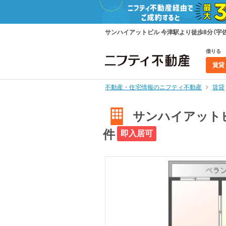
サンハイアットビル 今津駅より徒歩8分（宇佐
借りる
賃貸
不動産・住宅情報のニフティ不動産
賃貸
サンハイアットビ
件
即入居可