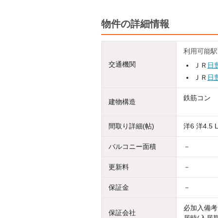
物件の詳細情報
利用可能駅
交通機関
ＪＲ
日
ＪＲ
日
鉄筋コン
建物構造
間取り詳細(帖)
洋6 洋4.5 
バルコニー面積
－
更新料
－
保証金
－
必加入備考
保証会社