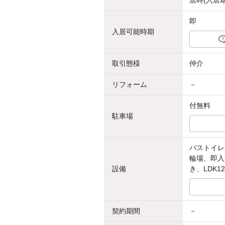
居時(入居
即
入居可能時期
取引態様
仲介
リフォーム
－
付無料
駐車場
バストイレ
輪場、即入
設備
き、LDK
契約期間
－