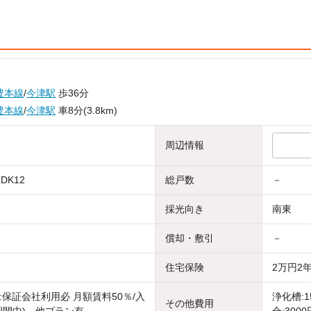
豊本線
/
今津駅
歩36分
豊本線
/
今津駅
車8分(3.8km)
周辺情報
LDK12
総戸数
－
採光向き
南東
償却・敷引
－
住宅保険
2万円2
:保証会社利用必 月額賃料50％/入
浄化槽:
その他費用