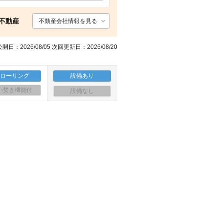
その他 その他
その他設備 室内設備
玄関 玄関
その他 A－プライス中津店（その他）まで1000m
島不動産
不動産会社情報を見る
開日：2026/08/05 次回更新日：2026/08/20
フローリング
設備あり
い焚き機能付
設備なし