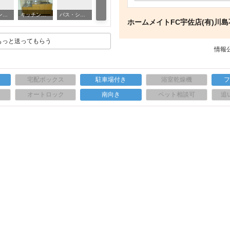
トイレ トイレ
キッチン キッチン
キッチン キッチン
バス・シャワールーム バス
ホームメイトFC宇佐店(有)川
もっと送ってもらう
情報公
宅配ボックス
駐車場付き
浴室乾燥機
上
オートロック
南向き
ペット相談可
追