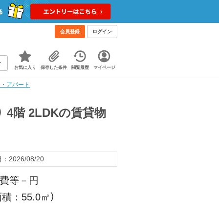
会員登録
ログイン
お気に入り
保存した条件
閲覧履歴
マイページ
ン・アパート
4階 2LDKの賃貸物
2026/08/20
理費等－円
積：55.0㎡）