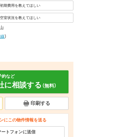
初期費用を教えてほしい
空室状況を教えてほしい
山
豊線
）
予約など
社に相談する
（無料）
印刷する
ンにこの物件情報を送る
納 収納
収納 収納
洗面設備 洗面
マートフォンに送信