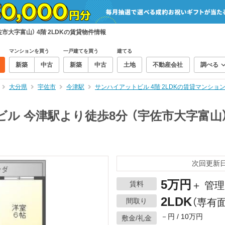
市大字富山） 4階 2LDKの賃貸物件情報
マンションを買う
一戸建てを買う
建てる
新築
中古
新築
中古
土地
不動産会社
調べる
大分県
宇佐市
今津駅
サンハイアットビル 4階 2LDKの賃貸マンショ
ル 今津駅より徒歩8分 （宇佐市大字富山） 
次回更新日：
5万円
賃料
＋ 管
2LDK
間取り
（専有面
－円 / 10万円
敷金/礼金