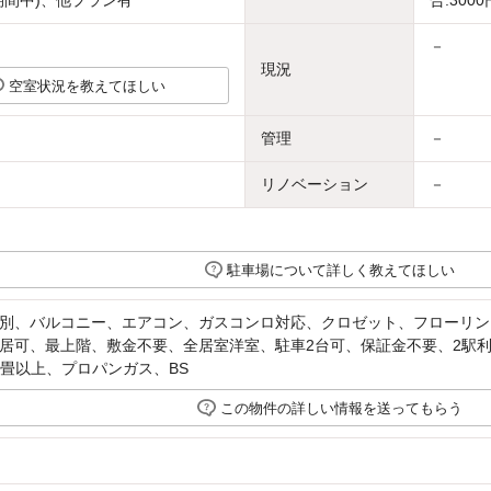
期間中)、他プラン有
合:300
－
現況
空室状況を教えてほしい
管理
－
リノベーション
－
駐車場について詳しく教えてほしい
別、バルコニー、エアコン、ガスコンロ対応、クロゼット、フローリン
居可、最上階、敷金不要、全居室洋室、駐車2台可、保証金不要、2駅
12畳以上、プロパンガス、BS
この物件の詳しい情報を送ってもらう