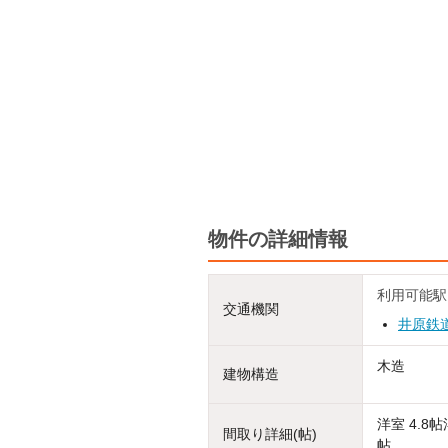
物件の詳細情報
利用可能駅
交通機関
井原鉄
木造
建物構造
洋室 4.8
間取り詳細(帖)
帖