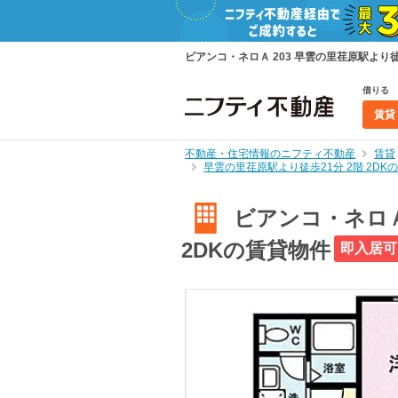
ビアンコ・ネロＡ 203 早雲の里荏原駅より徒歩
借りる
賃貸
不動産・住宅情報のニフティ不動産
賃貸
早雲の里荏原駅より徒歩21分 2階 2D
ビアンコ・ネロＡ 
2DKの賃貸物件
即入居可