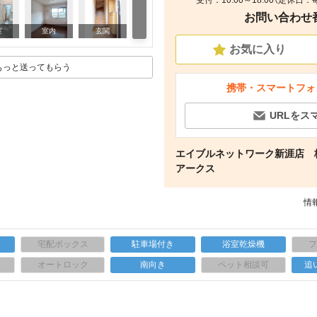
受付：10:00～18:00（定休
お問い合わせ番号
その他
室
室内
玄関
お気に入り
もっと送ってもらう
携帯・スマートフォ
URLをス
エイブルネットワーク新涯店 
アークス
情報
宅配ボックス
駐車場付き
浴室乾燥機
上
オートロック
南向き
ペット相談可
追