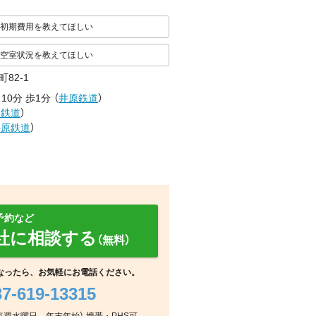
初期費用を教えてほしい
空室状況を教えてほしい
82-1
10分
歩1分
（
井原鉄道
）
原鉄道
）
井原鉄道
）
予約など
社に相談する
（無料）
なったら、お気軽にお電話ください。
37-619-13315
その他
周辺
周辺