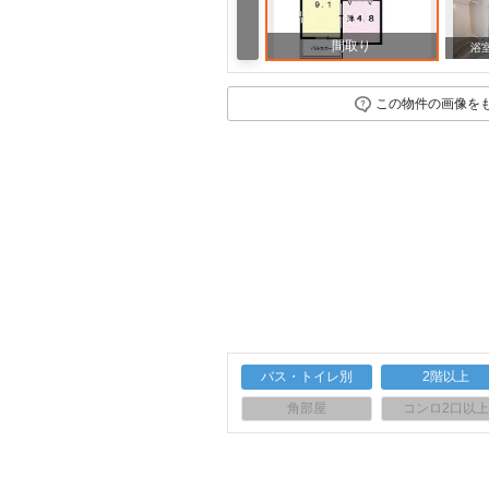
間取り
浴
この物件の画像を
バス・トイレ別
2階以上
角部屋
コンロ2口以