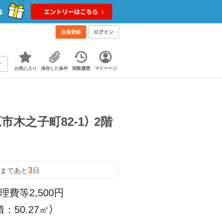
会員登録
ログイン
お気に入り
保存した条件
閲覧履歴
マイページ
木之子町82-1） 2階
3
まであと
日
理費等2,500円
：50.27㎡）