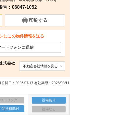
日：毎週水曜日 年末年始） 携帯・PHS可
：06847-1052
周辺
周辺
周辺
周辺
印刷する
ンにこの物件情報を送る
マートフォンに送信
株式会社
不動産会社情報を見る
公開日：2026/07/17 有効期限：2026/08/11
フローリング
設備あり
い焚き機能付
設備なし