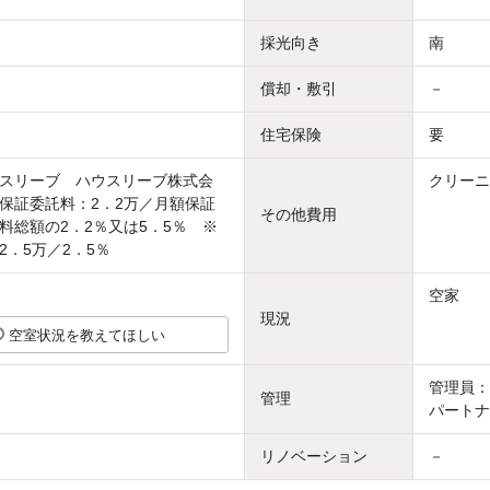
採光向き
南
償却・敷引
－
住宅保険
要
スリーブ ハウスリーブ株式会
クリーニ
保証委託料：2．2万／月額保証
その他費用
料総額の2．2％又は5．5％ ※
2．5万／2．5％
空家
現況
空室状況を教えてほしい
管理員：
管理
パートナ
リノベーション
－