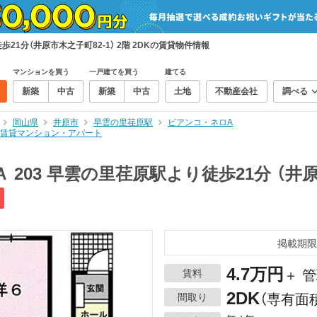
21分（井原市木之子町82-1） 2階 2DKの賃貸物件情報
マンションを買う
一戸建てを買う
建てる
新築
中古
新築
中古
土地
不動産会社
調べる
岡山県
井原市
早雲の里荏原駅
ビアンコ・ネロA
Kの賃貸マンション・アパート
203 早雲の里荏原駅より徒歩21分 （井原市
掲載期限
4.7万円
賃料
＋ 管
2DK
間取り
（専有面積