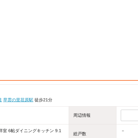
道
早雲の里荏原駅
徒歩21分
周辺情報
帖洋室 6帖ダイニングキッチン 9.1
－
総戸数