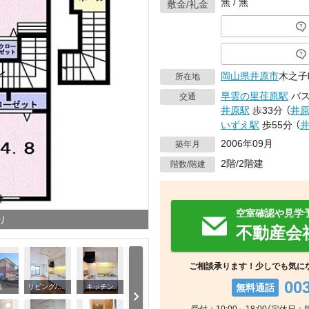
無 / 無
敷金/礼金
岡山県
井原市
木之子町
所在地
早雲の里荏原駅
バス
交通
井原駅
歩33分
（
井
いずえ駅
歩55分
（
2006年09月
築年月
2階/2階建
階数/階建
空室確認や見学
り
不動産会
ご相談承ります！少しでも気に
00
無料通話
観
リビング/ダイニング
キッチン