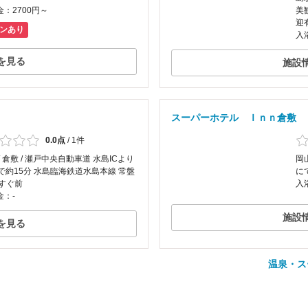
：2700円～
美
迎
ンあり
入
を見る
施設
スーパーホテル Ｉｎｎ倉敷
0.0点
/
1件
/ 倉敷 / 瀬戸中央自動車道 水島ICより
岡
車で約15分 水島臨海鉄道水島本線 常盤
に
 すぐ前
入
金：-
施設
を見る
温泉・ス