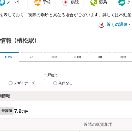
スーパー
学校
病院
薬局
ク
を表しており、実際の場所と異なる場合がございます。詳しくは不動産
近くの温泉・
情報
（植松駅）
2K
2DK
2LDK
3K
3DK
1LDK
一戸建て
デザイナーズ
条件なし
場情報
7.9
最高値
万円
近隣の家賃相場