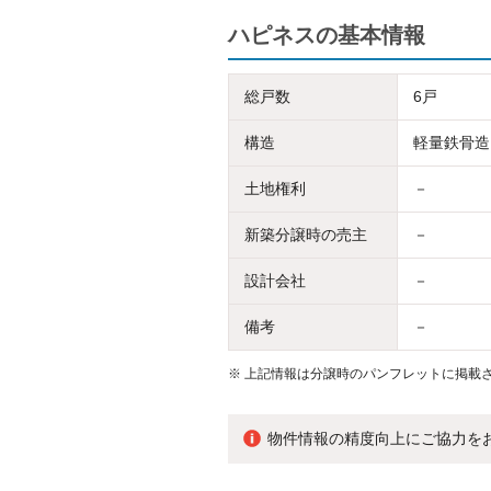
ハピネスの基本情報
総戸数
6戸
構造
軽量鉄骨造
土地権利
－
新築分譲時の売主
－
設計会社
－
備考
－
※
上記情報は分譲時のパンフレットに掲載さ
物件情報の精度向上にご協力を