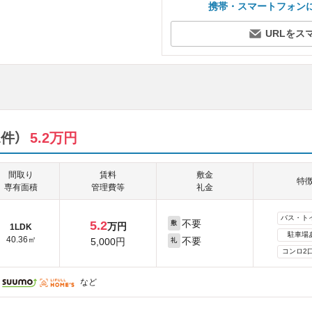
携帯・スマートフォン
URLをス
件）
5.2万円
間取り
賃料
敷金
特
専有面積
管理費等
礼金
バス・ト
不要
5.2
敷
万円
1LDK
駐車場
40.36㎡
不要
5,000円
礼
コンロ2
など