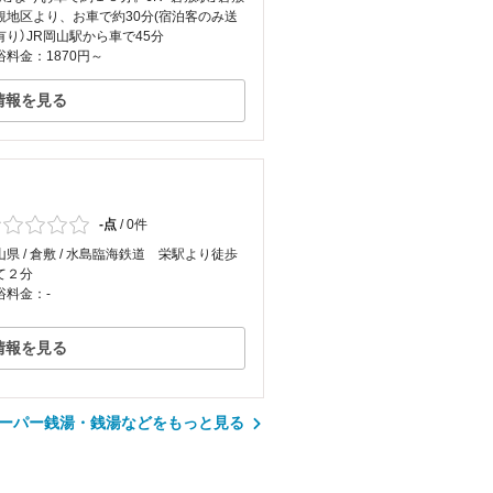
観地区より、お車で約30分(宿泊客のみ送
有り）JR岡山駅から車で45分
浴料金：1870円～
情報を見る
-点
/
0件
山県 / 倉敷 / 水島臨海鉄道 栄駅より徒歩
て２分
浴料金：-
情報を見る
ーパー銭湯・銭湯などをもっと見る