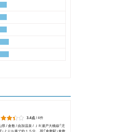
3.4点
/
4件
県 / 倉敷 / 由加温泉 / ＪＲ瀬戸大橋線「児
駅」よりお車で約１５分。JR「倉敷駅」倉敷