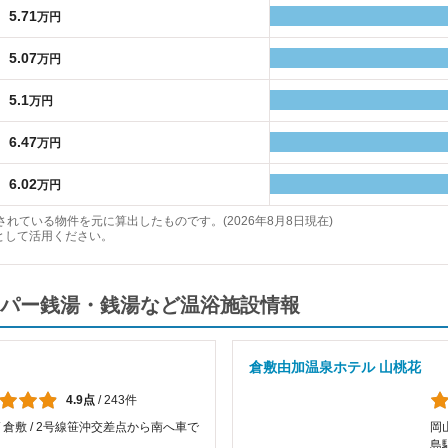
5.71
万円
5.07
万円
5.1
万円
6.47
万円
6.02
万円
れている物件を元に算出したものです。(2026年8月8日現在)
として活用ください。
パー銭湯・銭湯など温浴施設情報
倉敷由加温泉ホテル 山桃花
4.9点
/
243件
/ 倉敷 / 2号線笹沖交差点から南へ車で
岡山
島