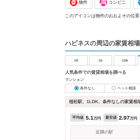
物件
コンビニ
このアイコンは物件のおおよその位置
ハピネスの周辺の家賃相場
1R
1K
1DK
人気条件での賃貸相場を調べる
マンション
条件なし
ペット相談
植松駅、1LDK、条件なしの家賃相
5.1
2.97
平均値
最安値
万円
万円
近隣の駅