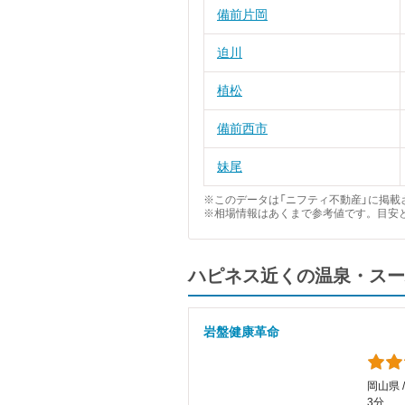
備前片岡
迫川
植松
備前西市
妹尾
※このデータは「ニフティ不動産」に掲載さ
※相場情報はあくまで参考値です。目安
ハピネス近くの温泉・スー
岩盤健康革命
岡山県 
3分