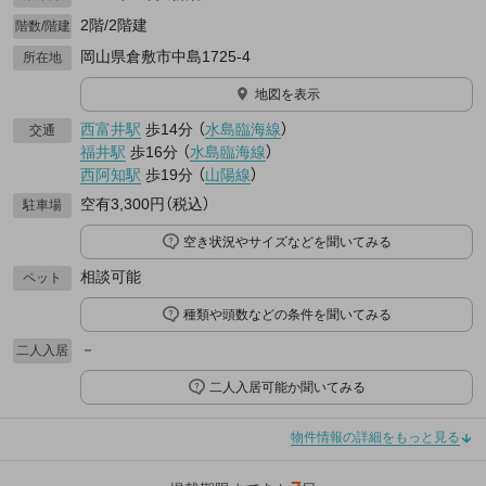
2階/2階建
階数/階建
岡山県倉敷市中島1725-4
所在地
地図を表示
西富井駅
歩14分
（
水島臨海線
）
交通
福井駅
歩16分
（
水島臨海線
）
西阿知駅
歩19分
（
山陽線
）
空有3,300円（税込）
駐車場
空き状況やサイズなどを聞いてみる
相談可能
ペット
種類や頭数などの条件を聞いてみる
－
二人入居
二人入居可能か聞いてみる
物件情報の詳細をもっと見る