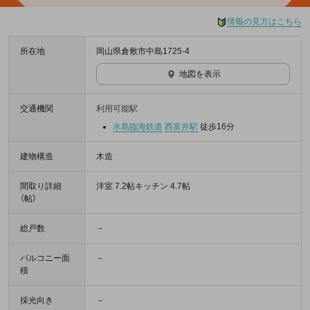
情報の見方はこちら
所在地
岡山県倉敷市中島1725-4
地図を表示
交通機関
利用可能駅
水島臨海鉄道
西富井駅
徒歩16分
建物構造
木造
間取り詳細
洋室 7.2帖キッチン 4.7帖
（帖）
総戸数
－
バルコニー面
－
積
採光向き
－