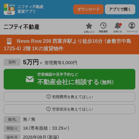
ニフティ不動産
ダウンロード
アプリで開く
賃貸アプリ
お知らせ
閲覧履歴
マイページ
お気に入り
News Row 208 西富井駅より徒歩16分 （倉敷市中島
1725-4） 2階 1Kの賃貸物件
5万円
賃料
＋ 管理費等3,000円
空室確認や見学予約など
不動産会社に相談する
（無料）
初期費用を教えてほしい
空室状況を教えてほしい
無 / 無
敷/礼
1K（専有面積：33.29㎡）
間取り
2026年08月（新築）
築年月