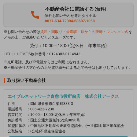
不動産会社に電話する
（無料）
物件お問い合わせ専用ダイヤル
0037-634-72904-68607-1058
※お問い合わせの際は
賃料・間取り・最寄駅・駅からの距離・マンション名
を
メモの上、ご連絡いただくとスムーズです。
受付：10:00～18:00（定休日：年末年始）
LIFULL HOME'S物件番号：0124383-0114943
※光IP電話、及びIP電話からはご利用になれません。
※不動産会社の方からの上記電話番号によるお問合せはお断りしております。
取り扱い不動産会社
エイブルネットワーク倉敷市役所前店 株式会社アークス
住所
：岡山県倉敷市白楽町383-3
電話番号
：086-423-7230
営業時間
：10:00～18:00（定休日：年末年始）
免許番号
：国土交通大臣免許(2)第9898号
加盟団体名
：中国地区不動産公正取引協議会、(一社)岡山県不動産協会
公取協名
：(公社)不動産保証協会