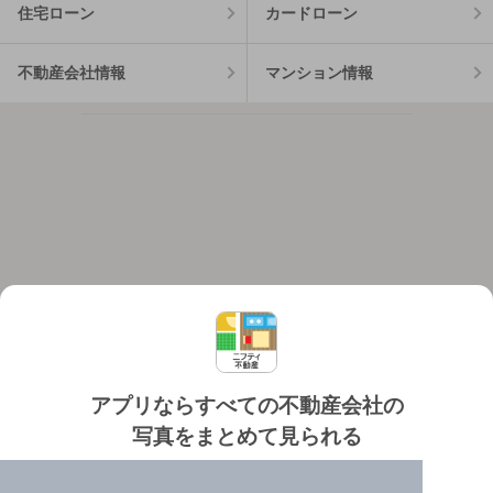
住宅ローン
カードローン
不動産会社情報
マンション情報
アプリならすべての不動産会社の
写真をまとめて見られる
対応機種
個人情報保護ポリシー
利用規約
運営会社
✔️
たくさんの写真でイメージふくらむ
ヘルプ・お問い合わせ
採用情報