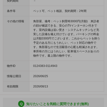
契約期間
－
条件等
ペット可、ペット相談、契約期間：2年間
その他の情報
角部屋、備考：ペット飼育時3000円(月額) 来訪者
の顔が確認できる、安心のTVインターホン付きで
す。室内設備は追い焚き・システムキッチンなど充
実した設備を備え付けています。パーキングの料金
は月額3300円でございます。これからペットを飼う
予定のある方にもうれしい、ペット対応の物件で
す。角部屋なので生活騒音の心配も軽減されます。
車所有の方にはうれしい、駐車場スペースがありの
物件です。最上階の物件です。
物件ID
0124383-0114943
情報公開日
2026/06/25
有効期限
2026/08/13
Q
知りたいことを気軽に質問できます(無料)