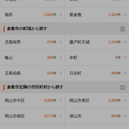
福井
新倉敷
1,002
件
1,222
件
倉敷市の町域から探す
児島味野
藤戸町天城
232
件
1,218
件
亀山
本町
268
件
6
件
玉島柏島
日吉町
142
件
846
件
倉敷市近隣の市区町村から探す
岡山市中区
岡山市東区
3,459
件
1,058
件
岡山市南区
津山市
2,173
件
842
件