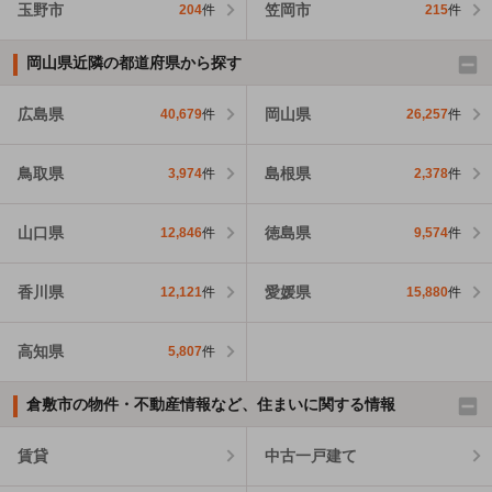
玉野市
笠岡市
204
件
215
件
岡山県近隣の都道府県から探す
広島県
岡山県
40,679
件
26,257
件
鳥取県
島根県
3,974
件
2,378
件
山口県
徳島県
12,846
件
9,574
件
香川県
愛媛県
12,121
件
15,880
件
高知県
5,807
件
倉敷市の物件・不動産情報など、住まいに関する情報
賃貸
中古一戸建て