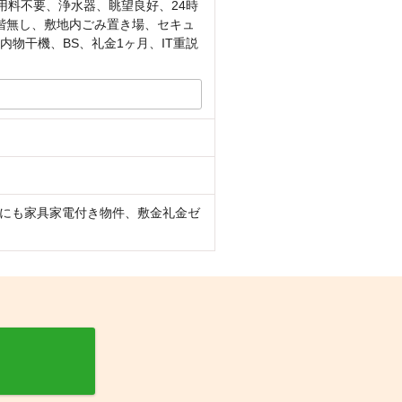
用料不要、浄水器、眺望良好、24時
階無し、敷地内ごみ置き場、セキュ
内物干機、BS、礼金1ヶ月、IT重説
にも家具家電付き物件、敷金礼金ゼ