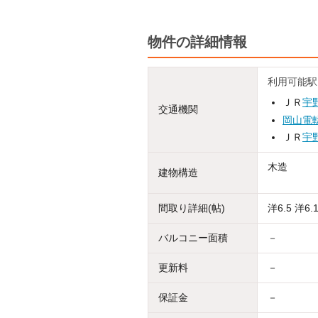
物件の詳細情報
利用可能駅
ＪＲ
宇
交通機関
岡山電
ＪＲ
宇
木造
建物構造
間取り詳細(帖)
洋6.5 洋6.1
バルコニー面積
－
更新料
－
保証金
－