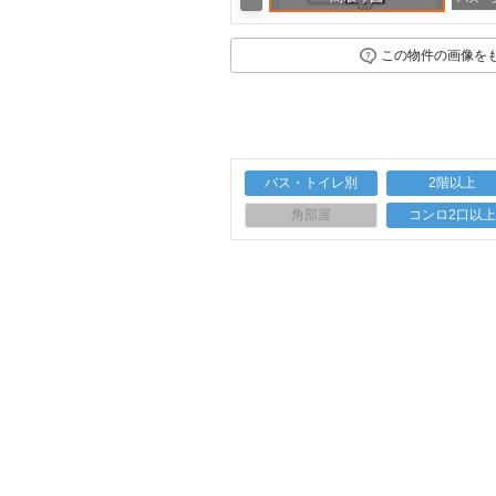
この物件の画像を
バス・トイレ別
2階以上
角部屋
コンロ2口以