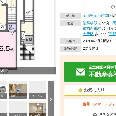
岡山県
岡山市南区
福
所在地
清輝橋駅
歩52分
（
交通
備前西市駅
歩53分
大元駅
歩57分
（
宇
2026年7月（新築）
築年月
2階/2階建
階数/階建
空室確認や見学
り図
不動産会
お気に入り
外観
居室・リビング
キッチン
バ
携帯・スマートフォ
URLをス
洗面設備
バス・シャワールーム
トイレ
その他部屋・スペース