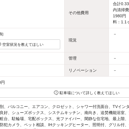
合計0.3
内清掃費
その他費用
1980
料：1.1
上旬
－
現況
空室状況を教えてほしい
管理
－
リノベーション
－
0円
駐車場について詳しく教えてほしい
別、バルコニー、エアコン、クロゼット、シャワー付洗面台、TVイン
良好、シューズボックス、システムキッチン、南向き、追焚機能浴室、
粧台、駐輪場、宅配ボックス、光ファイバー、閑静な住宅地、最上階、
防犯カメラ、ペット相談、IHクッキングヒーター、照明付、グリル付