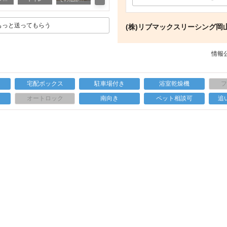
もっと送ってもらう
(株)リブマックスリーシング岡
情報公
宅配ボックス
駐車場付き
浴室乾燥機
上
オートロック
南向き
ペット相談可
追