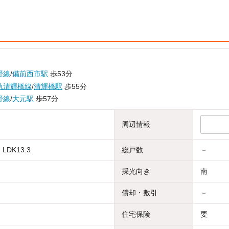
野線
/
備前西市駅
歩53分
軌清輝橋線
/
清輝橋駅
歩55分
野線
/
大元駅
歩57分
周辺情報
 LDK13.3
総戸数
－
採光向き
南
償却・敷引
－
住宅保険
要