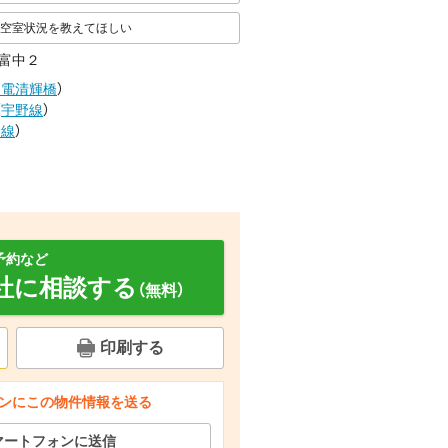
空室状況を教えてほしい
富中２
岡電清輝橋
）
（
宇野線
）
野線
）
予約など
社に相談する
（無料）
印刷する
ルコニー
セキュリティ
その他設備
ンにこの物件情報を送る
マートフォンに送信
コンビニ ローソン岡山福富中店（コンビニ）まで759m
玄関
駐車場
スーパー 新鮮市場きむら 福成店（スーパー）まで544m