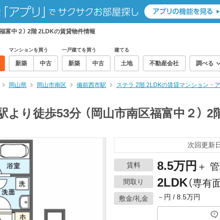
富中２） 2階 2LDKの賃貸物件情報
マンションを買う
一戸建てを買う
建てる
新築
中古
新築
中古
土地
不動産会社
調べる
岡山県
岡山市南区
備前西市駅
ステラ 2階 2LDKの賃貸マンション・
より徒歩53分 （岡山市南区福富中２） 2階
次回更新日：
8.5万円
賃料
＋ 管
2LDK
間取り
（専有面
－円 / 8.5万円
敷金/礼金