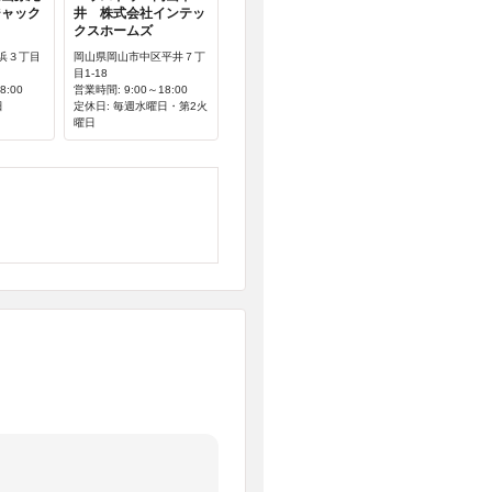
ジャック
井 株式会社インテッ
クスホームズ
浜３丁目
岡山県岡山市中区平井７丁
目1-18
8:00
営業時間: 9:00～18:00
日
定休日: 毎週水曜日・第2火
曜日