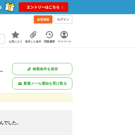
会員登録
ログイン
お気に入り
保存した条件
閲覧履歴
マイページ
検索条件を保存
一
新着メール通知を受け取る
。
新着のみ
図あり
<
1
>
んでした。