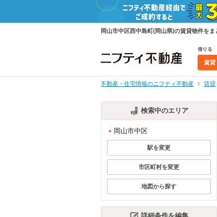
岡山市中区西中島町(岡山県)の賃貸物件を
借りる
賃貸
不動産・住宅情報のニフティ不動産
賃貸
検索中のエリア
岡山市中区
駅を変更
市区町村を変更
地図から探す
詳細条件を編集