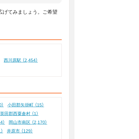
広げてみましょう。ご希望
西川原駅
（2,454）
0）
小田郡矢掛町
（15）
英田郡西粟倉村
（1）
14）
岡山市南区
（2,170）
1）
井原市
（129）