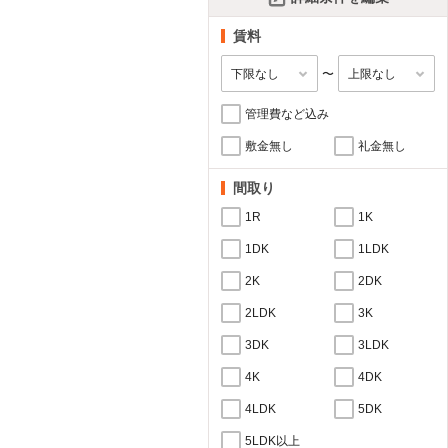
賃料
〜
管理費など込み
敷金無し
礼金無し
間取り
1R
1K
1DK
1LDK
2K
2DK
2LDK
3K
3DK
3LDK
4K
4DK
4LDK
5DK
5LDK以上