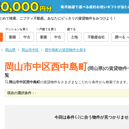
まとめて検索、ニフティ不動産。あなたにピッタリの賃貸物件をみつけよう！
マンションを買う
一戸建てを買う
建てる
新築
中古
新築
中古
土地
不動産会社
調べる
岡山県
岡山市中区
西中島町の賃貸物件を探す
岡山市中区西中島町
(岡山県)の賃貸物件
覧
岡山市中区西中島町
の賃貸物件をさまざまなこだわり条件から検索できます
現在の選択条件：
-
絞り込み
並び替え
＆
0
物件数
件
今回は条件（
-
）に合う物件が見つかりませ