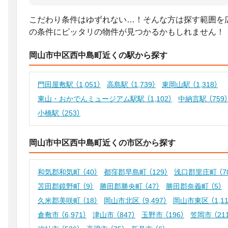
こだわり条件はゆずれない…！そんな方は探す範囲を
の条件にピッタリの物件が見つかるかもしれません！
岡山市中区西中島町近くの駅から探す
門田屋敷駅
（1,051）
高島駅
（1,739）
東岡山駅
（1,318）
東山・おかでんミュージアム駅駅
（1,102）
中納言駅
（759）
小橋駅
（253）
岡山市中区西中島町近くの市区から探す
和気郡和気町
（40）
都窪郡早島町
（129）
浅口郡里庄町
（7
苫田郡鏡野町
（9）
勝田郡勝央町
（47）
勝田郡奈義町
（5）
久米郡美咲町
（18）
岡山市北区
（9,497）
岡山市東区
（1,1
倉敷市
（6,971）
津山市
（847）
玉野市
（196）
笠岡市
（21