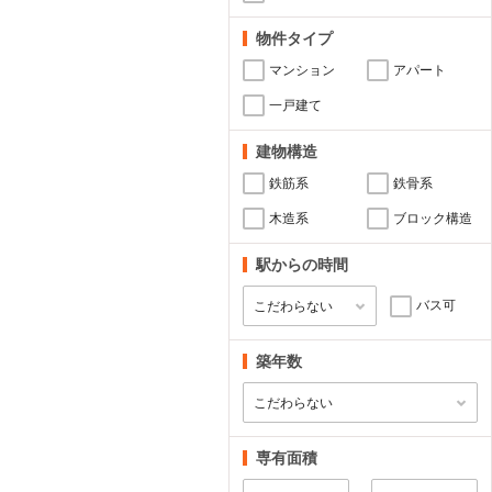
物件タイプ
マンション
アパート
一戸建て
建物構造
鉄筋系
鉄骨系
木造系
ブロック構造
駅からの時間
バス可
築年数
専有面積