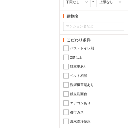
〜
建物名
こだわり条件
バス・トイレ別
2階以上
駐車場あり
ペット相談
洗濯機置場あり
独立洗面台
エアコンあり
都市ガス
温水洗浄便座