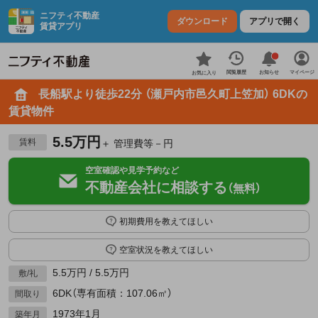
ニフティ不動産
ダウンロード
アプリで開く
賃貸アプリ
お知らせ
閲覧履歴
マイページ
お気に入り
長船駅より徒歩22分 （瀬戸内市邑久町上笠加） 6DKの
賃貸物件
5.5万円
賃料
＋ 管理費等－円
空室確認や見学予約など
不動産会社に相談する
（無料）
初期費用を教えてほしい
空室状況を教えてほしい
5.5万円 / 5.5万円
敷/礼
6DK（専有面積：107.06㎡）
間取り
1973年1月
築年月