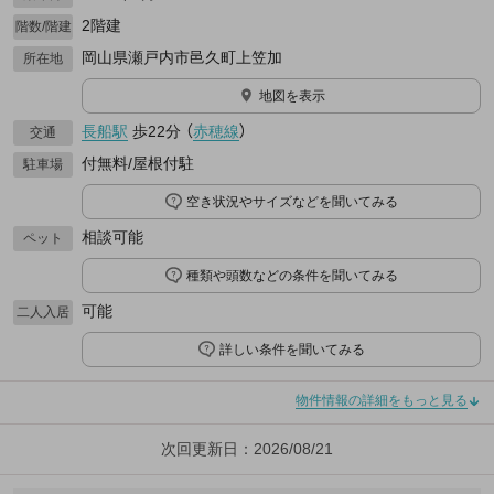
2階建
階数/階建
岡山県瀬戸内市邑久町上笠加
所在地
地図を表示
長船駅
歩22分
（
赤穂線
）
交通
付無料/屋根付駐
駐車場
空き状況やサイズなどを聞いてみる
相談可能
ペット
種類や頭数などの条件を聞いてみる
可能
二人入居
詳しい条件を聞いてみる
物件情報の詳細をもっと見る
次回更新日：2026/08/21