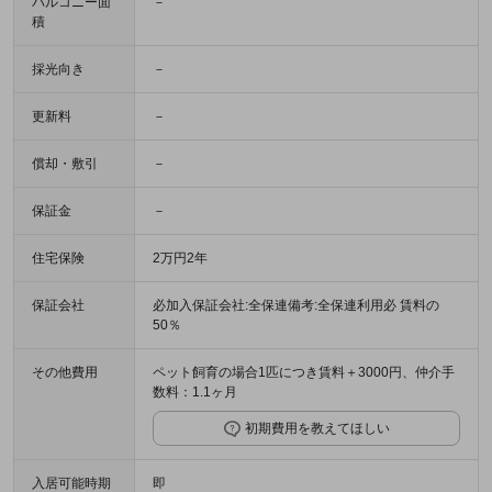
バルコニー面
－
積
採光向き
－
更新料
－
償却・敷引
－
保証金
－
住宅保険
2万円2年
保証会社
必加入保証会社:全保連備考:全保連利用必 賃料の
50％
その他費用
ペット飼育の場合1匹につき賃料＋3000円、仲介手
数料：1.1ヶ月
初期費用を教えてほしい
入居可能時期
即