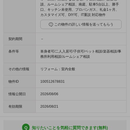
談、ルームシェア相談、南庭、駐車5台以上、勝手
口、キッチン未使用、プロパンガス、礼金1ヶ月、
カスタマイズ可、DIY可、IT重説 対応物件
この物件の詳しい情報を送ってもらう
契約期間
－
条件等
単身者可/二人入居可/子供可/ペット相談/楽器相談/事
務所利用相談/ルームシェア相談
その他の情報
リフォーム：室内全般
物件ID
100512678831
情報公開日
2026/08/06
有効期限
2026/08/21
Q
知りたいことを気軽に質問できます(無料)