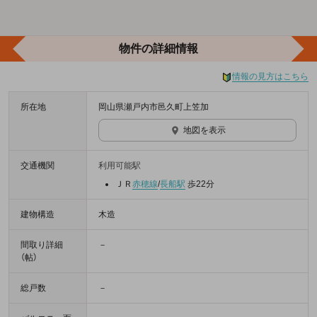
物件の詳細情報
情報の見方はこちら
所在地
岡山県瀬戸内市邑久町上笠加
地図を表示
交通機関
利用可能駅
ＪＲ
赤穂線
/
長船駅
歩22分
建物構造
木造
間取り詳細
－
（帖）
総戸数
－