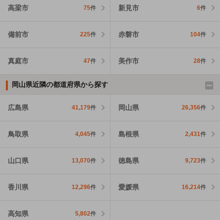
高梁市
新見市
75
件
6
件
備前市
赤磐市
225
件
104
件
真庭市
美作市
47
件
28
件
岡山県近隣の都道府県から探す
広島県
岡山県
41,179
件
26,356
件
鳥取県
島根県
4,045
件
2,431
件
山口県
徳島県
13,070
件
9,723
件
香川県
愛媛県
12,296
件
16,214
件
高知県
5,802
件