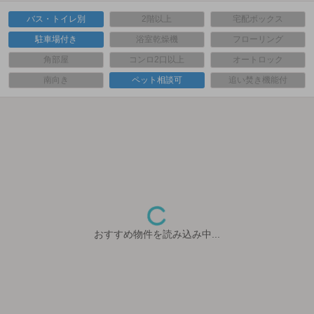
バス・トイレ別
2階以上
宅配ボックス
駐車場付き
浴室乾燥機
フローリング
角部屋
コンロ2口以上
オートロック
南向き
ペット相談可
追い焚き機能付
おすすめ物件を読み込み中...