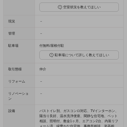
空室状況を教えてほしい
現況
－
管理
－
駐車場
付無料/屋根付駐
駐車場について詳しく教えてほしい
取引態様
仲介
リフォーム
－
リノベーショ
－
ン
設備
バストイレ別、ガスコンロ対応、TVインターホン、
陽当り良好、温水洗浄便座、閑静な住宅地、ペット
相談、照明付、敷金1ヶ月、エアコン2台、内装リフ
ォーム済、緑豊かな住宅地、事務所相談、楽器相