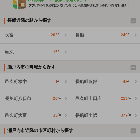
長船近隣の駅から探す
大富
長船
203
件
249
件
邑久
115
件
瀬戸内市の町域から探す
邑久町福中
長船町服部
1
件
48
件
長船町八日市
邑久町山田庄
20
件
213
件
邑久町大富
長船町土師
33
件
377
件
瀬戸内市近隣の市区町村から探す