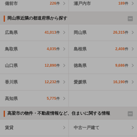
備前市
瀬戸内市
226
件
189
件
岡山県近隣の都道府県から探す
広島県
岡山県
41,013
件
26,315
件
鳥取県
島根県
4,035
件
2,408
件
山口県
徳島県
12,890
件
9,686
件
香川県
愛媛県
12,232
件
16,190
件
高知県
5,775
件
高梁市の物件・不動産情報など、住まいに関する情報
賃貸
中古一戸建て