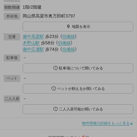
1階/2階建
階数/階建
岡山県高梁市奥万田町3797
所在地
地図を表示
備中高梁駅
歩23分
（
伯備線
）
交通
木野山駅
歩58分
（
伯備線
）
備中広瀬駅
歩74分
（
伯備線
）
－
駐車場
駐車場について聞いてみる
－
ペット
ペットが飼えるか聞いてみる
－
二人入居
二人入居可能か聞いてみる
物件情報の詳細をもっと見る