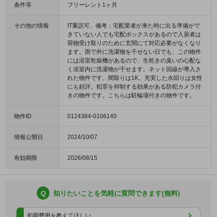
条件等
フリーレント1ヶ月
その他の情報
IT重説可、備考：宅配業者が来た時に出る準備がで
きていない人でも宅配ボックスがあるので入居者は
荷物受け取りのために玄関にて対応必要がなくなり
ます。雨で外に洗濯物を干せない日でも、この物件
には浴室乾燥機があるので、生乾きの臭いの心配な
く浴室内に洗濯物が干せます。ネット回線が導入さ
れた物件です。間取りは1K。充実した水回りは女性
にも好評。犯罪を抑制する効果がある防犯カメラ付
きの物件です。こちらは駐輪場付きの物件です。
物件ID
0124384-0106140
情報公開日
2024/10/07
有効期限
2026/08/15
Q
知りたいことを気軽に質問できます(無料)
初期費用を教えてほしい