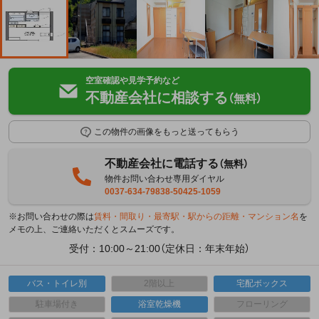
空室確認や見学予約など
不動産会社に相談する
（無料）
この物件の画像をもっと送ってもらう
不動産会社に電話する
（無料）
物件お問い合わせ専用ダイヤル
0037-634-79838-50425-1059
※お問い合わせの際は
賃料・間取り・最寄駅・駅からの距離・マンション名
を
メモの上、ご連絡いただくとスムーズです。
受付：10:00～21:00（定休日：年末年始）
バス・トイレ別
2階以上
宅配ボックス
駐車場付き
浴室乾燥機
フローリング