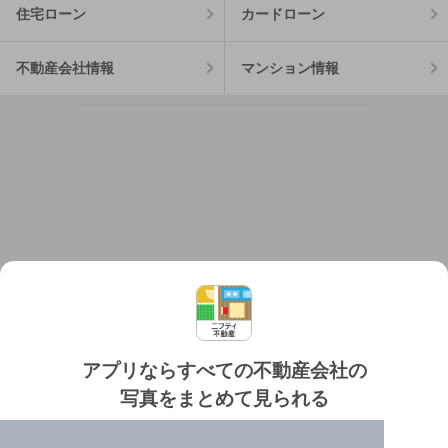
住宅ローン
カードローン
不動産会社情報
マンション情報
アプリならすべての不動産会社の
写真をまとめて見られる
対応機種
個人情報保護ポリシー
利用規約
運営会社
✔️
たくさんの写真でイメージふくらむ
ヘルプ・お問い合わせ
採用情報