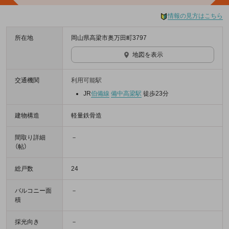
情報の見方はこちら
所在地
岡山県高梁市奥万田町3797
地図を表示
交通機関
利用可能駅
JR
伯備線
備中高梁駅
徒歩23分
建物構造
軽量鉄骨造
間取り詳細
－
（帖）
総戸数
24
バルコニー面
－
積
採光向き
－