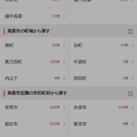
備中高梁
72
件
高梁市の町域から探す
南町
浜町
32
件
37
件
奥万田町
中原町
195
件
1
件
内山下
和田町
4
件
1
件
高梁市近隣の市区町村から探す
笠岡市
井原市
206
件
126
件
総社市
新見市
535
件
6
件