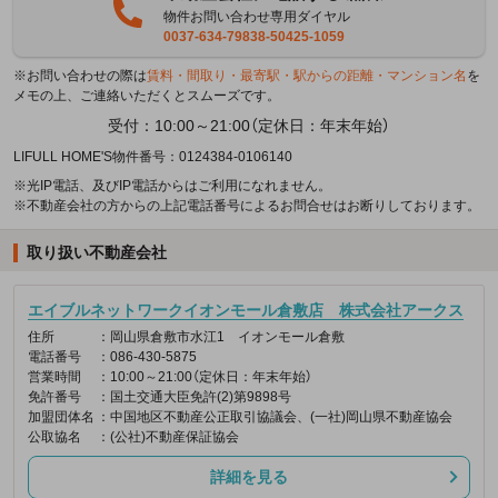
物件お問い合わせ専用ダイヤル
0037-634-79838-50425-1059
※お問い合わせの際は
賃料・間取り・最寄駅・駅からの距離・マンション名
を
メモの上、ご連絡いただくとスムーズです。
受付：10:00～21:00（定休日：年末年始）
LIFULL HOME'S物件番号：0124384-0106140
※光IP電話、及びIP電話からはご利用になれません。
※不動産会社の方からの上記電話番号によるお問合せはお断りしております。
取り扱い不動産会社
エイブルネットワークイオンモール倉敷店 株式会社アークス
住所
：岡山県倉敷市水江1 イオンモール倉敷
電話番号
：086-430-5875
営業時間
：10:00～21:00（定休日：年末年始）
免許番号
：国土交通大臣免許(2)第9898号
加盟団体名
：中国地区不動産公正取引協議会、(一社)岡山県不動産協会
公取協名
：(公社)不動産保証協会
詳細を見る