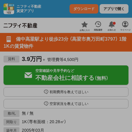
ニフティ不動産
ダウンロード
アプリで開く
賃貸アプリ
お知らせ
閲覧履歴
マイページ
お気に入り
備中高梁駅より徒歩23分 （高梁市奥万田町3797） 1階
1Kの賃貸物件
3.9万円
賃料
＋ 管理費等4,500円
空室確認や見学予約など
不動産会社に相談する
（無料）
初期費用を教えてほしい
空室状況を教えてほしい
無 / 無
敷/礼
1K（専有面積：20.28㎡）
間取り
2005年03月
築年月